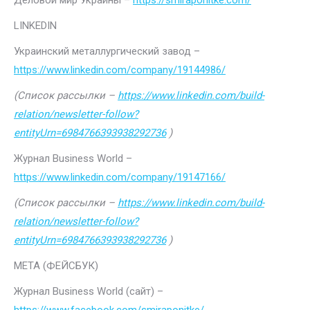
Деловой мир Украины –
https://smiraponitke.com/
LINKEDIN
Украинский металлургический завод –
https://www.linkedin.com/company/19144986/
(Список рассылки –
https://www.linkedin.com/build-
relation/newsletter-follow?
entityUrn=6984766393938292736
)
Журнал Business World –
https://www.linkedin.com/company/19147166/
(Список рассылки –
https://www.linkedin.com/build-
relation/newsletter-follow?
entityUrn=6984766393938292736
)
МЕТА (ФЕЙСБУК)
Журнал Business World (сайт) –