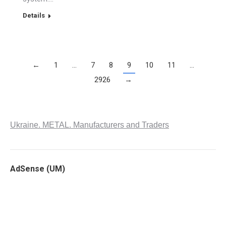
Details
←
1
…
7
8
9
10
11
…
2926
→
Ukraine. METAL. Manufacturers and Traders
AdSense (UM)