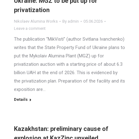
Ukraine: MGZ to be put up for
privatization
Nikolaev Alumina Works
By
admin
05.06.2026
Leave a comment
The publication “MikVisti” (author Svitlana Ivanchenko)
writes that the State Property Fund of Ukraine plans to
put the Mykolaiv Alumina Plant (MGZ) up for
privatization auction with a starting price of about 6.3
billion UAH at the end of 2026. This is evidenced by
the privatization plan. Preparation of the facility and its
exposition are…
Details
Kazakhstan: preliminary cause of
explosion at KazZinc unveiled