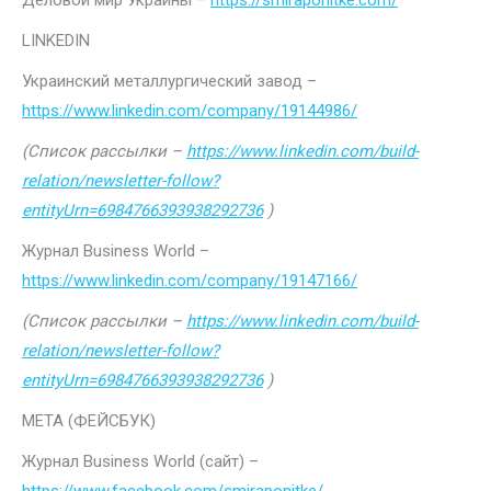
Деловой мир Украины –
https://smiraponitke.com/
LINKEDIN
Украинский металлургический завод –
https://www.linkedin.com/company/19144986/
(Список рассылки –
https://www.linkedin.com/build-
relation/newsletter-follow?
entityUrn=6984766393938292736
)
Журнал Business World –
https://www.linkedin.com/company/19147166/
(Список рассылки –
https://www.linkedin.com/build-
relation/newsletter-follow?
entityUrn=6984766393938292736
)
МЕТА (ФЕЙСБУК)
Журнал Business World (сайт) –