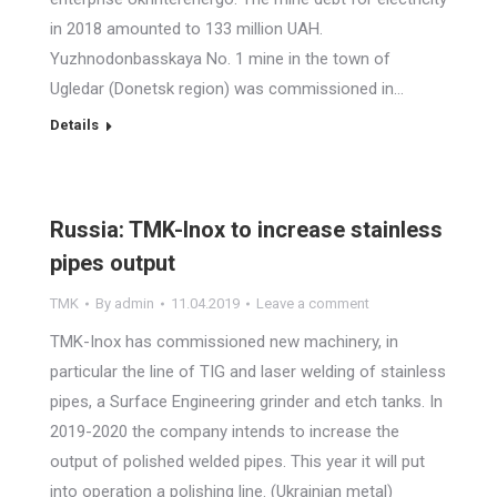
in 2018 amounted to 133 million UAH.
Yuzhnodonbasskaya No. 1 mine in the town of
Ugledar (Donetsk region) was commissioned in…
Details
Russia: TMK-Inox to increase stainless
pipes output
TMK
By
admin
11.04.2019
Leave a comment
TMK-Inox has commissioned new machinery, in
particular the line of TIG and laser welding of stainless
pipes, a Surface Engineering grinder and etch tanks. In
2019-2020 the company intends to increase the
output of polished welded pipes. This year it will put
into operation a polishing line. (Ukrainian metal)