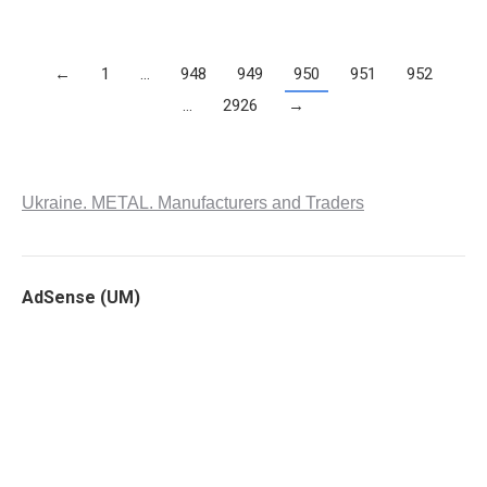
←
1
…
948
949
950
951
952
…
2926
→
Ukraine. METAL. Manufacturers and Traders
AdSense (UM)