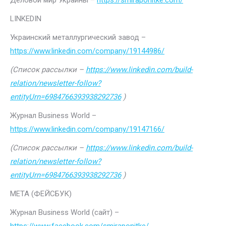
Деловой мир Украины –
https://smiraponitke.com/
LINKEDIN
Украинский металлургический завод –
https://www.linkedin.com/company/19144986/
(Список рассылки –
https://www.linkedin.com/build-
relation/newsletter-follow?
entityUrn=6984766393938292736
)
Журнал Business World –
https://www.linkedin.com/company/19147166/
(Список рассылки –
https://www.linkedin.com/build-
relation/newsletter-follow?
entityUrn=6984766393938292736
)
МЕТА (ФЕЙСБУК)
Журнал Business World (сайт) –