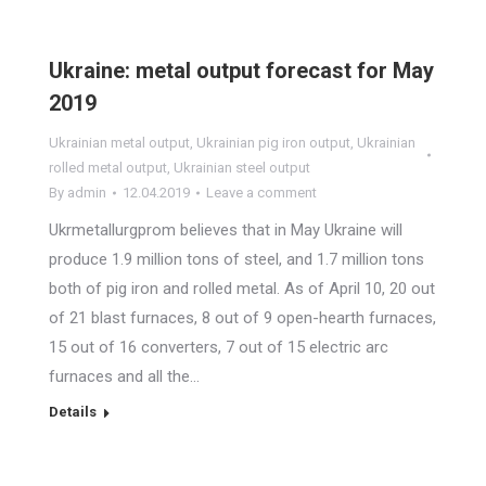
Ukraine: metal output forecast for May
2019
Ukrainian metal output
,
Ukrainian pig iron output
,
Ukrainian
rolled metal output
,
Ukrainian steel output
By
admin
12.04.2019
Leave a comment
Ukrmetallurgprom believes that in May Ukraine will
produce 1.9 million tons of steel, and 1.7 million tons
both of pig iron and rolled metal. As of April 10, 20 out
of 21 blast furnaces, 8 out of 9 open-hearth furnaces,
15 out of 16 converters, 7 out of 15 electric arc
furnaces and all the…
Details