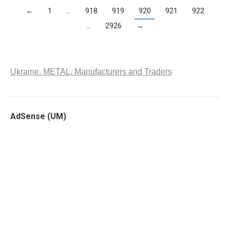
←
1
…
918
919
920
921
922
…
2926
→
Ukraine. METAL. Manufacturers and Traders
AdSense (UM)