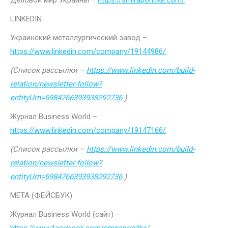
Деловой мир Украины –
https://smiraponitke.com/
LINKEDIN
Украинский металлургический завод –
https://www.linkedin.com/company/19144986/
(Список рассылки –
https://www.linkedin.com/build-
relation/newsletter-follow?
entityUrn=6984766393938292736
)
Журнал Business World –
https://www.linkedin.com/company/19147166/
(Список рассылки –
https://www.linkedin.com/build-
relation/newsletter-follow?
entityUrn=6984766393938292736
)
МЕТА (ФЕЙСБУК)
Журнал Business World (сайт) –