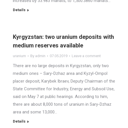
increased by 33.983 manats, to 1,500.3860 manats…
Details
Kyrgyzstan: two uranium deposits with
medium reserves available
uranium
By
admin
07.05.2019
Leave a comment
There are no large deposits in Kyrgyzstan, only two
medium ones – Sary-Dzhaz area and Kyzyl-Ompol
placer deposit, Karybek Ibraev, Deputy Chairman of the
State Committee for Industry, Energy and Subsoil Use,
said on May 7 at public hearings. According to him,
there are about 8,000 tons of uranium in Sary-Dzhaz
area and some 13,000…
Details