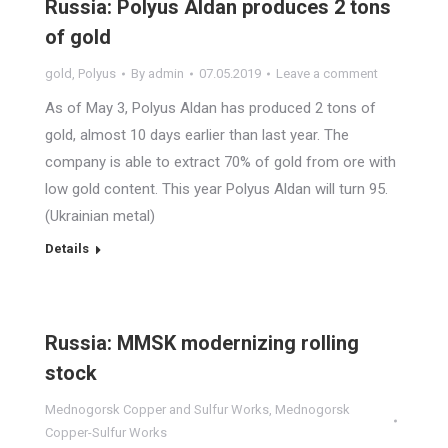
Russia: Polyus Aldan produces 2 tons
of gold
gold
,
Polyus
By
admin
07.05.2019
Leave a comment
As of May 3, Polyus Aldan has produced 2 tons of
gold, almost 10 days earlier than last year. The
company is able to extract 70% of gold from ore with
low gold content. This year Polyus Aldan will turn 95.
(Ukrainian metal)
Details
Russia: MMSK modernizing rolling
stock
Mednogorsk Copper and Sulfur Works
,
Mednogorsk
Copper-Sulfur Works