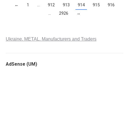
←
1
…
912
913
914
915
916
…
2926
→
Ukraine. METAL. Manufacturers and Traders
AdSense (UM)