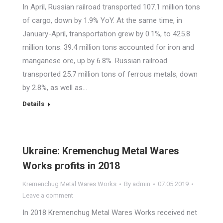
In April, Russian railroad transported 107.1 million tons
of cargo, down by 1.9% YoY. At the same time, in
January-April, transportation grew by 0.1%, to 425.8
million tons. 39.4 million tons accounted for iron and
manganese ore, up by 6.8%. Russian railroad
transported 25.7 million tons of ferrous metals, down
by 2.8%, as well as…
Details
Ukraine: Kremenchug Metal Wares
Works profits in 2018
Kremenchug Metal Wares Works
By
admin
07.05.2019
Leave a comment
In 2018 Kremenchug Metal Wares Works received net