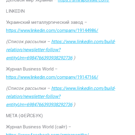
Деловой мир Украины –
https://smiraponitke.com/
LINKEDIN
Украинский металлургический завод –
https://www.linkedin.com/company/19144986/
(Список рассылки –
https://www.linkedin.com/build-
relation/newsletter-follow?
entityUrn=6984766393938292736
)
Журнал Business World –
https://www.linkedin.com/company/19147166/
(Список рассылки –
https://www.linkedin.com/build-
relation/newsletter-follow?
entityUrn=6984766393938292736
)
МЕТА (ФЕЙСБУК)
Журнал Business World (сайт) –