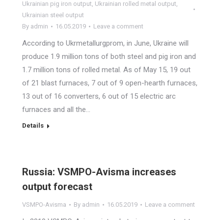
Ukrainian pig iron output
,
Ukrainian rolled metal output
,
Ukrainian steel output
By
admin
16.05.2019
Leave a comment
According to Ukrmetallurgprom, in June, Ukraine will
produce 1.9 million tons of both steel and pig iron and
1.7 million tons of rolled metal. As of May 15, 19 out
of 21 blast furnaces, 7 out of 9 open-hearth furnaces,
13 out of 16 converters, 6 out of 15 electric arc
furnaces and all the…
Details
Russia: VSMPO-Avisma increases
output forecast
VSMPO-Avisma
By
admin
16.05.2019
Leave a comment