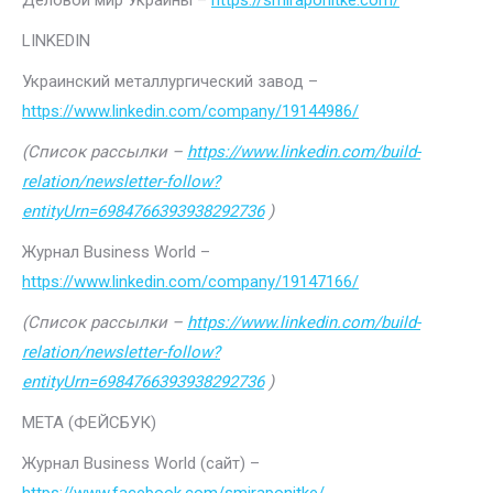
Деловой мир Украины –
https://smiraponitke.com/
LINKEDIN
Украинский металлургический завод –
https://www.linkedin.com/company/19144986/
(Список рассылки –
https://www.linkedin.com/build-
relation/newsletter-follow?
entityUrn=6984766393938292736
)
Журнал Business World –
https://www.linkedin.com/company/19147166/
(Список рассылки –
https://www.linkedin.com/build-
relation/newsletter-follow?
entityUrn=6984766393938292736
)
МЕТА (ФЕЙСБУК)
Журнал Business World (сайт) –