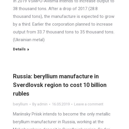
In 2019 VSMPO-Avisma intends to increase output to
38 thousand tons. After a drop of 2017 (28.8
thousand tons), the manufacture is expected to grow
by a third. Earlier the corporation planned to increase
output from 33.7 thousand tons to 35 thousand tons.
(Ukrainian metal)
Details
Russia: beryllium manufacture in
Sverdlovsk region to cost 10 billion
rubles
beryllium
By
admin
16.05.2019
Leave a comment
Mariinsky Priisk intends to become the only metallic
beryllium manufacturer in Russia, working at the