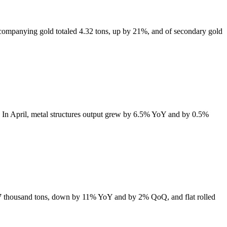
companying gold totaled 4.32 tons, up by 21%, and of secondary gold
Y. In April, metal structures output grew by 6.5% YoY and by 0.5%
7 thousand tons, down by 11% YoY and by 2% QoQ, and flat rolled