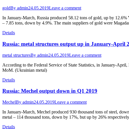
gold
By
admin
24.05.2019
Leave a comment
In January-March, Russia produced 58.12 tons of gold, up by 12.6% 
– 7.85 tons, down by 4.9%. The main suppliers of gold were Magadan
Details
Russia: metal structures output up in January-April 
metal structures
By
admin
24.05.2019
Leave a comment
According to the Federal Service of State Statistics, in January-Apri
MoM. (Ukrainian metal)
Details
Russia: Mechel output down in Q1 2019
Mechel
By
admin
24.05.2019
Leave a comment
In January-March, Mechel produced 930 thousand tons of steel, dow
metal – 114 thousand tons, down by 17%, but up by 26% respectively.
Details