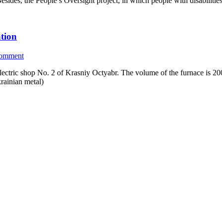
esides, the People’s Oversight project, in which people with disabiliti
tion
comment
 electric shop No. 2 of Krasniy Octyabr. The volume of the furnace is 20
rainian metal)