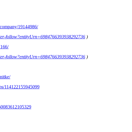
m/company/19144986/
letter-follow?entityUrn=6984766393938292736
)
7166/
letter-follow?entityUrn=6984766393938292736
)
nitke/
ups/114122155945099
350083612105329