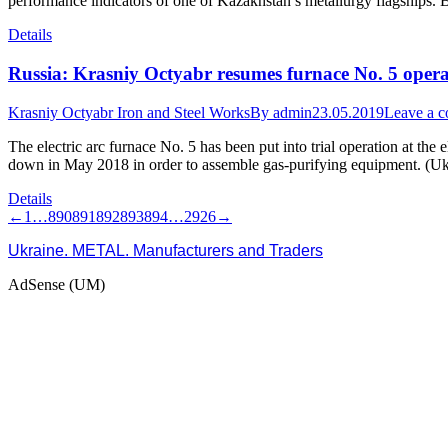
performance indicators of one of Kazakhstan’s metallurgy flagships. B
Details
Russia: Krasniy Octyabr resumes furnace No. 5 opera
Krasniy Octyabr Iron and Steel Works
By
admin
23.05.2019
Leave a 
The electric arc furnace No. 5 has been put into trial operation at the
down in May 2018 in order to assemble gas-purifying equipment. (Uk
Details
←
1
…
890
891
892
893
894
…
2926
→
Ukraine. METAL. Manufacturers and Traders
AdSense (UM)