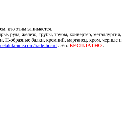
м, кто этим занимается.
е, руда, железо, трубы, трубы, конвертер, металлургия,
и, H-образные балки, кремний, марганец, хром, черные и
/metalukraine.com/trade-board
. Это
БЕСПЛАТНО
.