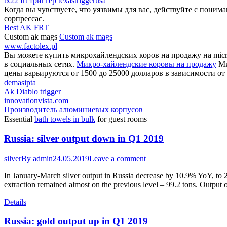
tx22 frt триггер texastriggerusa
Когда вы чувствуете, что уязвимы для вас, действуйте с поним
сорпрессас.
Best AK FRT
Custom ak mags
Custom ak mags
www.factolex.pl
Вы можете купить микрохайлендских коров на продажу на micro
в социальных сетях.
Микро-хайлендские коровы на продажу
Ми
цены варьируются от 1500 до 25000 долларов в зависимости от 
demasipta
Ak Diablo trigger
innovationvista.com
Производитель алюминиевых корпусов
Essential
bath towels in bulk
for guest rooms
Russia: silver output down in Q1 2019
silver
By
admin
24.05.2019
Leave a comment
In January-March silver output in Russia decrease by 10.9% YoY, to 22
extraction remained almost on the previous level – 99.2 tons. Outpu
Details
Russia: gold output up in Q1 2019