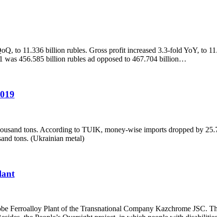
Q, to 11.336 billion rubles. Gross profit increased 3.3-fold YoY, to 
1 was 456.585 billion rubles ad opposed to 467.704 billion…
2019
ousand tons. According to TUIK, money-wise imports dropped by 25.7%,
and tons. (Ukrainian metal)
lant
e Ferroalloy Plant of the Transnational Company Kazchrome JSC. The H