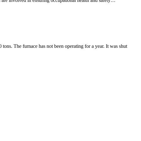
es are involved in ensuring occupational health and safety…
0 tons. The furnace has not been operating for a year. It was shut