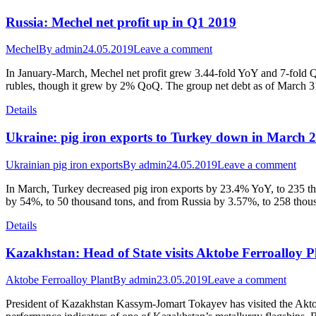
Russia: Mechel net profit up in Q1 2019
Mechel
By
admin
24.05.2019
Leave a comment
In January-March, Mechel net profit grew 3.44-fold YoY and 7-fold Qo
rubles, though it grew by 2% QoQ. The group net debt as of March 3
Details
Ukraine: pig iron exports to Turkey down in March 
Ukrainian pig iron exports
By
admin
24.05.2019
Leave a comment
In March, Turkey decreased pig iron exports by 23.4% YoY, to 235 th
by 54%, to 50 thousand tons, and from Russia by 3.57%, to 258 thous
Details
Kazakhstan: Head of State visits Aktobe Ferroalloy P
Aktobe Ferroalloy Plant
By
admin
23.05.2019
Leave a comment
President of Kazakhstan Kassym-Jomart Tokayev has visited the Aktob