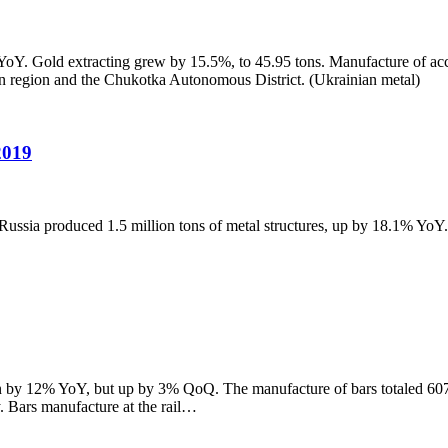
YoY. Gold extracting grew by 15.5%, to 45.95 tons. Manufacture of ac
 region and the Chukotka Autonomous District. (Ukrainian metal)
2019
l, Russia produced 1.5 million tons of metal structures, up by 18.1% Yo
n by 12% YoY, but up by 3% QoQ. The manufacture of bars totaled 60
 Bars manufacture at the rail…