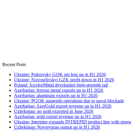
Recent Posts
Ukraine: Pokrovsky GOK net loss up in H1 2026
Ukraine: Novoselivskyi GZK profit down in H1 2026
Poland: ArcelorMittal developing high-strength rail
Azerbaijan: ferrous metal exports up in H1 2026
Azerbaijan: aluminum exports up in H1 2026
Ukraine: PGOK suspends operations due to naval blockade
Azerbaijan: AzerGold export revenue up in H1 2026
Uzbekistan: no gold exported in June 2026
Azerbaijan: gold export revenue up in H1 2026
Ukraine: Interpipe expands INTREPID product line with upgra
Uzbekistan: Navoiyuran output up in H1 2026