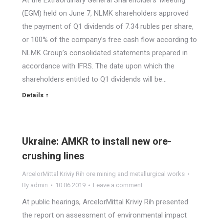
At the Extraordinary General Shareholders’ Meeting
(EGM) held on June 7, NLMK shareholders approved
the payment of Q1 dividends of 7.34 rubles per share,
or 100% of the company’s free cash flow according to
NLMK Group’s consolidated statements prepared in
accordance with IFRS. The date upon which the
shareholders entitled to Q1 dividends will be…
Details
Ukraine: AMKR to install new ore-
crushing lines
ArcelorMittal Kriviy Rih ore mining and metallurgical works
By
admin
10.06.2019
Leave a comment
At public hearings, ArcelorMittal Kriviy Rih presented
the report on assessment of environmental impact