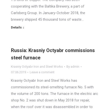
cooperating with the Baltika Brewery, a part of
Carlsberg Group. In January-October 2018, the
brewery shipped 45 thousand tons of waste…
Details
Russia: Krasniy Octyabr commissions
steel furnace
Krasniy Octyabr Iron and Steel Works
By
admin
07.06.2019
Leave a comment
Krasniy Octyabr Iron and Steel Works has
commissioned its steel-smelting furnace No. 5 with
the volume of 200 tons. The furnace in the electric arc
shop No. 2 was shut down in May 2018 for repair,
when the roof over it was disassembled in order to