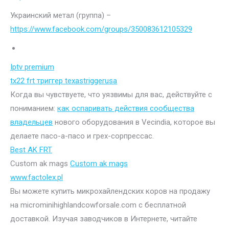
Украинский метал (группа) –
https://www.facebook.com/groups/350083612105329
Iptv premium
tx22 frt триггер texastriggerusa
Когда вы чувствуете, что уязвимы для вас, действуйте с
пониманием:
как оспаривать действия сообщества
владельцев
нового оборудования в Vecindia, которое вы
делаете пасо-а-пасо и грех-сорпрессас.
Best AK FRT
Custom ak mags
Custom ak mags
www.factolex.pl
Вы можете купить микрохайлендских коров на продажу
на microminihighlandcowforsale.com с бесплатной
доставкой. Изучая заводчиков в Интернете, читайте