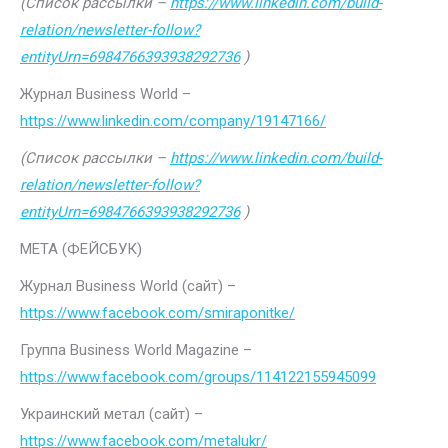
(Список рассылки –
https://www.linkedin.com/build-
relation/newsletter-follow?
entityUrn=6984766393938292736
)
Журнал Business World –
https://www.linkedin.com/company/19147166/
(Список рассылки –
https://www.linkedin.com/build-
relation/newsletter-follow?
entityUrn=6984766393938292736
)
МЕТА (ФЕЙСБУК)
Журнал Business World (сайт) –
https://www.facebook.com/smiraponitke/
Группа Business World Magazine –
https://www.facebook.com/groups/114122155945099
Украинский метал (сайт) –
https://www.facebook.com/metalukr/