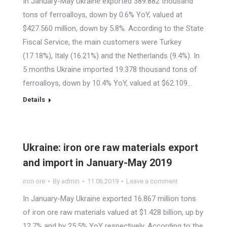
In January-May Ukraine exported 389.882 thousand
tons of ferroalloys, down by 0.6% YoY, valued at
$427.560 million, down by 5.8%. According to the State
Fiscal Service, the main customers were Turkey
(17.18%), Italy (16.21%) and the Netherlands (9.4%). In
5 months Ukraine imported 19.378 thousand tons of
ferroalloys, down by 10.4% YoY, valued at $62.109…
Details
Ukraine: iron ore raw materials export
and import in January-May 2019
iron ore
By
admin
11.06.2019
Leave a comment
In January-May Ukraine exported 16.867 million tons
of iron ore raw materials valued at $1.428 billion, up by
12.7% and by 25.5% YoY respectively. According to the