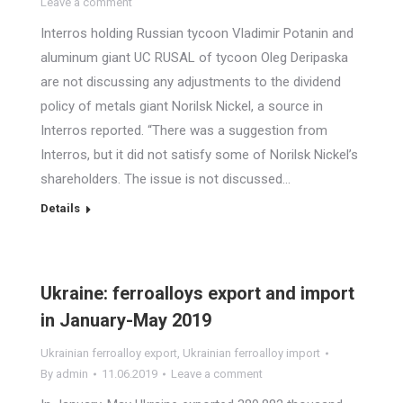
Leave a comment
Interros holding Russian tycoon Vladimir Potanin and
aluminum giant UC RUSAL of tycoon Oleg Deripaska
are not discussing any adjustments to the dividend
policy of metals giant Norilsk Nickel, a source in
Interros reported. “There was a suggestion from
Interros, but it did not satisfy some of Norilsk Nickel’s
shareholders. The issue is not discussed…
Details
Ukraine: ferroalloys export and import
in January-May 2019
Ukrainian ferroalloy export
,
Ukrainian ferroalloy import
By
admin
11.06.2019
Leave a comment