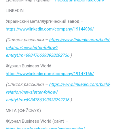
Деловой мир Украины –
https://smiraponitke.com/
LINKEDIN
Украинский металлургический завод –
https://www.linkedin.com/company/19144986/
(Список рассылки –
https://www.linkedin.com/build-
relation/newsletter-follow?
entityUrn=6984766393938292736
)
Журнал Business World –
https://www.linkedin.com/company/19147166/
(Список рассылки –
https://www.linkedin.com/build-
relation/newsletter-follow?
entityUrn=6984766393938292736
)
МЕТА (ФЕЙСБУК)
Журнал Business World (сайт) –