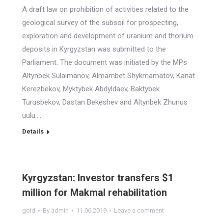
A draft law on prohibition of activities related to the
geological survey of the subsoil for prospecting,
exploration and development of uranium and thorium
deposits in Kyrgyzstan was submitted to the
Parliament. The document was initiated by the MPs
Altynbek Sulaimanov, Almambet Shykmamatov, Kanat
Kerezbekov, Myktybek Abdyldaev, Baktybek
Turusbekov, Dastan Bekeshev and Altynbek Zhunus
uulu.…
Details
Kyrgyzstan: Investor transfers $1
million for Makmal rehabilitation
gold
By
admin
11.06.2019
Leave a comment