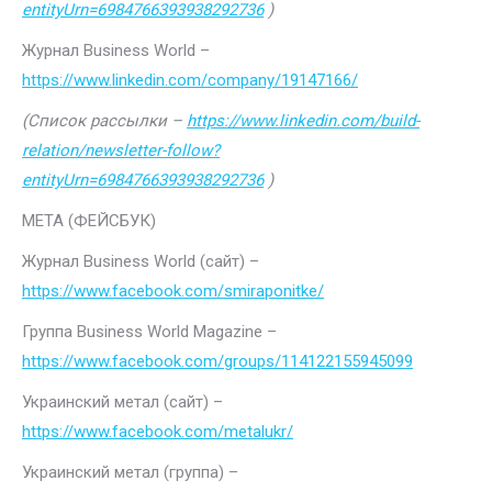
entityUrn=6984766393938292736
)
Журнал Business World –
https://www.linkedin.com/company/19147166/
(Список рассылки –
https://www.linkedin.com/build-
relation/newsletter-follow?
entityUrn=6984766393938292736
)
МЕТА (ФЕЙСБУК)
Журнал Business World (сайт) –
https://www.facebook.com/smiraponitke/
Группа Business World Magazine –
https://www.facebook.com/groups/114122155945099
Украинский метал (сайт) –
https://www.facebook.com/metalukr/
Украинский метал (группа) –