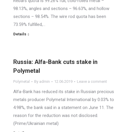
Rebars quota is 99.26% full, cold-rolled metal –
98.13%, angles and sections – 96.63%, and hollow
sections – 98.54%. The wire rod quota has been
73.59% fulfilled,…
Details
Russia: Alfa-Bank cuts stake in
Polymetal
Polymetal
By
admin
12.06.2019
Leave a comment
Alfa-Bank has reduced its stake in Russian precious
metals producer Polymetal International by 0.03% to
4.98%, the bank said in a statement on June 11. The
reason for the reduction was not disclosed.
(Prime/Ukrainian metal)