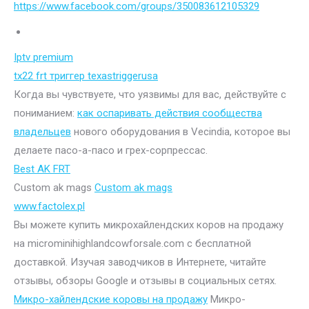
https://www.facebook.com/groups/350083612105329
Iptv premium
tx22 frt триггер texastriggerusa
Когда вы чувствуете, что уязвимы для вас, действуйте с
пониманием:
как оспаривать действия сообщества
владельцев
нового оборудования в Vecindia, которое вы
делаете пасо-а-пасо и грех-сорпрессас.
Best AK FRT
Custom ak mags
Custom ak mags
www.factolex.pl
Вы можете купить микрохайлендских коров на продажу
на microminihighlandcowforsale.com с бесплатной
доставкой. Изучая заводчиков в Интернете, читайте
отзывы, обзоры Google и отзывы в социальных сетях.
Микро-хайлендские коровы на продажу
Микро-