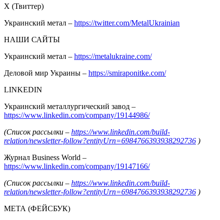
Х (Твиттер)
Украинский метал –
https://twitter.com/MetalUkrainian
НАШИ САЙТЫ
Украинский метал –
https://metalukraine.com/
Деловой мир Украины –
https://smiraponitke.com/
LINKEDIN
Украинский металлургический завод –
https://www.linkedin.com/company/19144986/
(Список рассылки –
https://www.linkedin.com/build-
relation/newsletter-follow?entityUrn=6984766393938292736
)
Журнал Business World –
https://www.linkedin.com/company/19147166/
(Список рассылки –
https://www.linkedin.com/build-
relation/newsletter-follow?entityUrn=6984766393938292736
)
МЕТА (ФЕЙСБУК)