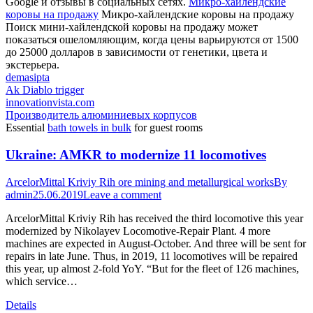
Google и отзывы в социальных сетях.
Микро-хайлендские
коровы на продажу
Микро-хайлендские коровы на продажу
Поиск мини-хайлендской коровы на продажу может
показаться ошеломляющим, когда цены варьируются от 1500
до 25000 долларов в зависимости от генетики, цвета и
экстерьера.
demasipta
Ak Diablo trigger
innovationvista.com
Производитель алюминиевых корпусов
Essential
bath towels in bulk
for guest rooms
Ukraine: AMKR to modernize 11 locomotives
ArcelorMittal Kriviy Rih ore mining and metallurgical works
By
admin
25.06.2019
Leave a comment
ArcelorMittal Kriviy Rih has received the third locomotive this year
modernized by Nikolayev Locomotive-Repair Plant. 4 more
machines are expected in August-October. And three will be sent for
repairs in late June. Thus, in 2019, 11 locomotives will be repaired
this year, up almost 2-fold YoY. “But for the fleet of 126 machines,
which service…
Details