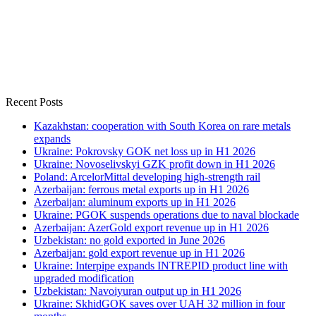
Recent Posts
Kazakhstan: cooperation with South Korea on rare metals
expands
Ukraine: Pokrovsky GOK net loss up in H1 2026
Ukraine: Novoselivskyi GZK profit down in H1 2026
Poland: ArcelorMittal developing high-strength rail
Azerbaijan: ferrous metal exports up in H1 2026
Azerbaijan: aluminum exports up in H1 2026
Ukraine: PGOK suspends operations due to naval blockade
Azerbaijan: AzerGold export revenue up in H1 2026
Uzbekistan: no gold exported in June 2026
Azerbaijan: gold export revenue up in H1 2026
Ukraine: Interpipe expands INTREPID product line with
upgraded modification
Uzbekistan: Navoiyuran output up in H1 2026
Ukraine: SkhidGOK saves over UAH 32 million in four