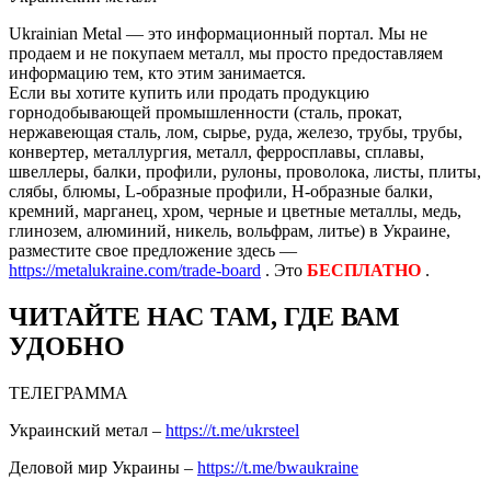
Ukrainian Metal — это информационный портал. Мы не
продаем и не покупаем металл, мы просто предоставляем
информацию тем, кто этим занимается.
Если вы хотите купить или продать продукцию
горнодобывающей промышленности (сталь, прокат,
нержавеющая сталь, лом, сырье, руда, железо, трубы, трубы,
конвертер, металлургия, металл, ферросплавы, сплавы,
швеллеры, балки, профили, рулоны, проволока, листы, плиты,
слябы, блюмы, L-образные профили, H-образные балки,
кремний, марганец, хром, черные и цветные металлы, медь,
глинозем, алюминий, никель, вольфрам, литье) в Украине,
разместите свое предложение здесь —
https://metalukraine.com/trade-board
. Это
БЕСПЛАТНО
.
ЧИТАЙТЕ НАС ТАМ, ГДЕ ВАМ
УДОБНО
ТЕЛЕГРАММА
Украинский метал –
https://t.me/ukrsteel
Деловой мир Украины –
https://t.me/bwaukraine