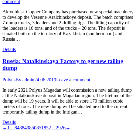
comment
Aktyubinsk Copper Company has purchased new special machinery
to develop the Vesenne-Aralchinskoye deposit. The batch comprises
7 dump trucks, 3 loaders and 2 drilling rigs. The lifting capacity of
the loaders is 10 tons, and of the trucks – 20 tons. The deposit is
situated both on the territory of Kazakhstan (southern part) and
Russia…
Details
Russia: Natalkinskaya Factory to get new tailing
dump
Polyus
By
admin
24.06.2019
Leave a comment
In early 2021 Polyus Magadan will commission a new tailing dump
at the Natalkinskoye deposit in Magadan region. The lifetime of the
dump will be 19 years. It will be able to store 170 million cubic
meters of rock. The new dump will be situated next to the current
temporarily tailing dump in the Intrigan…
Details
←
1
…
848
849
850
851
852
…
2926
→