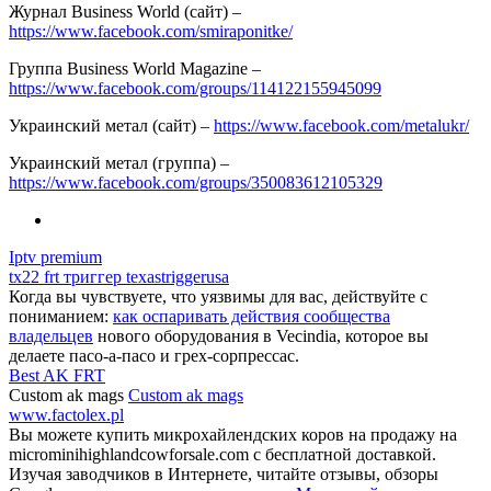
Журнал Business World (сайт) –
https://www.facebook.com/smiraponitke/
Группа Business World Magazine –
https://www.facebook.com/groups/114122155945099
Украинский метал (сайт) –
https://www.facebook.com/metalukr/
Украинский метал (группа) –
https://www.facebook.com/groups/350083612105329
Iptv premium
tx22 frt триггер texastriggerusa
Когда вы чувствуете, что уязвимы для вас, действуйте с
пониманием:
как оспаривать действия сообщества
владельцев
нового оборудования в Vecindia, которое вы
делаете пасо-а-пасо и грех-сорпрессас.
Best AK FRT
Custom ak mags
Custom ak mags
www.factolex.pl
Вы можете купить микрохайлендских коров на продажу на
microminihighlandcowforsale.com с бесплатной доставкой.
Изучая заводчиков в Интернете, читайте отзывы, обзоры