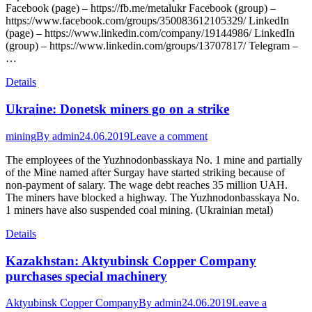
Facebook (page) – https://fb.me/metalukr Facebook (group) –
https://www.facebook.com/groups/350083612105329/ LinkedIn
(page) – https://www.linkedin.com/company/19144986/ LinkedIn
(group) – https://www.linkedin.com/groups/13707817/ Telegram –
…
Details
Ukraine: Donetsk miners go on a strike
mining
By
admin
24.06.2019
Leave a comment
The employees of the Yuzhnodonbasskaya No. 1 mine and partially
of the Mine named after Surgay have started striking because of
non-payment of salary. The wage debt reaches 35 million UAH.
The miners have blocked a highway. The Yuzhnodonbasskaya No.
1 miners have also suspended coal mining. (Ukrainian metal)
Details
Kazakhstan: Aktyubinsk Copper Company
purchases special machinery
Aktyubinsk Copper Company
By
admin
24.06.2019
Leave a