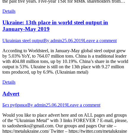
the past five years. Five-year TSR for MMK shareholders from…
Details
Ukraine: 13th place in world steel output in
January-May 2019
Ukrainian steel output
By
admin
25.06.2019
Leave a comment
According to Worldsteel, in January-May global steel output grew
by 5.03% YoY, to 764.07 million tons. China is a traditional leader
with 404.88 million tons, up by 10.19%. China’s share in the world
output is 53%. Ukraine is still on the 13th place with 9.27 million
tons produced, up by 6.9%. (Ukrainian metal)
Details
Advert
Без рубрики
By
admin
25.06.2019
Leave a comment
Would you like to place advert here and on ALL pages and groups
of the “Ukrainian Metal” with 3 links FOREVER ? E-mail, please,
to sadoshenko@gmail.com. Our groups and pages Our site –
https://metalukraine.com/ Twitter – https://twitter.com/metalukraine