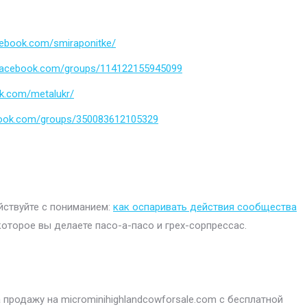
cebook.com/smiraponitke/
.facebook.com/groups/114122155945099
k.com/metalukr/
book.com/groups/350083612105329
ействуйте с пониманием:
как оспаривать действия сообщества
которое вы делаете пасо-а-пасо и грех-сорпрессас.
продажу на microminihighlandcowforsale.com с бесплатной