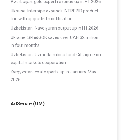
Azerbaijan: gold export revenue up in H1 2026
Ukraine: Interpipe expands INTREPID product
line with upgraded modification
Uzbekistan: Navoiyuran output up in H1 2026
Ukraine: SkhidGOK saves over UAH 32 million
in four months
Uzbekistan: Uzmetkombinat and Citi agree on
capital markets cooperation
Kyrgyzstan: coal exports up in January-May
2026
AdSense (UM)