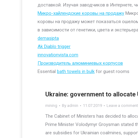
доставкой. Изучая заводчиков в Интернете, ч
Микро-хайлендские коровы на продажу
Микро
коровы на продажу может показаться ошелом
в зависимости от генетики, цвета и экстерьера
demasipta
Ak Diablo trigger
innovationvista.com
Производитель алюминиевых корпусов
Essential
bath towels in bulk
for guest rooms
Ukraine: government to allocate 
mining
By
admin
11.07.2019
Leave a comment
The Cabinet of Ministers has decided to alloca
Prime Minister Volodymyr Groysman stated thi
are subsidies for Ukrainian coalmines, suppo