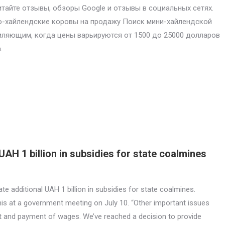
итайте отзывы, обзоры Google и отзывы в социальных сетях.
-хайлендские коровы на продажу Поиск мини-хайлендской
ляющим, когда цены варьируются от 1500 до 25000 долларов
.
UAH 1 billion in subsidies for state coalmines
te additional UAH 1 billion in subsidies for state coalmines.
s at a government meeting on July 10. “Other important issues
rt and payment of wages. We’ve reached a decision to provide