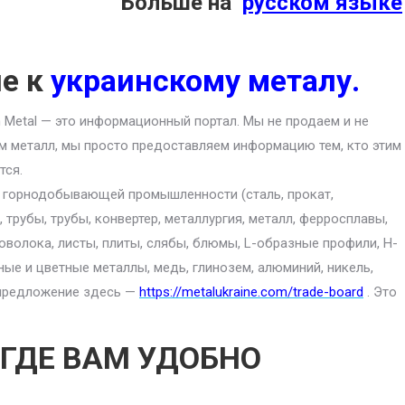
Больше на
русском языке
ие к
украинскому металу.
an Metal — это информационный портал. Мы не продаем и не
м металл, мы просто предоставляем информацию тем, кто этим
тся.
ю горнодобывающей промышленности (сталь, прокат,
 трубы, трубы, конвертер, металлургия, металл, ферросплавы,
роволока, листы, плиты, слябы, блюмы, L-образные профили, H-
ные и цветные металлы, медь, глинозем, алюминий, никель,
е предложение здесь —
https://metalukraine.com/trade-board
. Это
 ГДЕ ВАМ УДОБНО