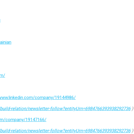
e
ainian
om/
/www.linkedin.com/company/19144986/
build-relation/newsletter-follow?entityUrn=6984766393938292736
)
.com/company/19147166/
build-relation/newsletter-follow?entityUrn=6984766393938292736
)