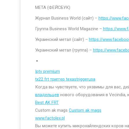
МЕТА (ФЕЙСБУК)
Журнал Business World (сайт) –
https://www.fa
Группа Business World Magazine –
https://www
Украинский метал (сайт) –
https://www.faceboo
Украинский метал (группа) –
https://www.face
Iptv premium
tx22 frt триггер texastriggerusa
Когда вы чувствуете, что уязвимы для вас, д
владельцев
нового оборудования в Vecindia, 
Best AK FRT
Custom ak mags
Custom ak mags
www.factolex.pl
Вы можете купить микрохайлендских коров на 