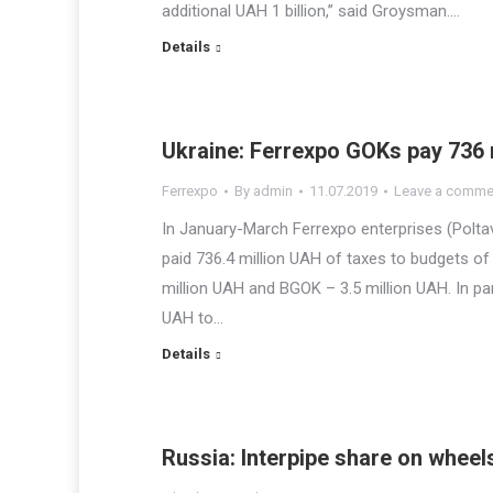
additional UAH 1 billion,” said Groysman.…
Details
Ukraine: Ferrexpo GOKs pay 736 m
Ferrexpo
By
admin
11.07.2019
Leave a comme
In January-March Ferrexpo enterprises (Polt
paid 736.4 million UAH of taxes to budgets of
million UAH and BGOK – 3.5 million UAH. In par
UAH to…
Details
Russia: Interpipe share on wheel