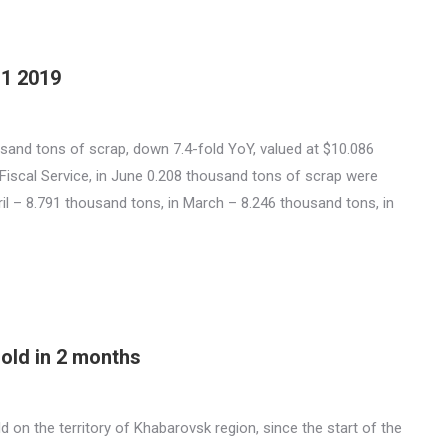
H1 2019
sand tons of scrap, down 7.4-fold YoY, valued at $10.086
 Fiscal Service, in June 0.208 thousand tons of scrap were
ril – 8.791 thousand tons, in March – 8.246 thousand tons, in
old in 2 months
d on the territory of Khabarovsk region, since the start of the