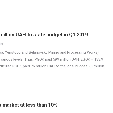
illion UAH to state budget in Q1 2019
nt
ava, Yeristovo and Belanovsky Mining and Processing Works)
 various levels. Thus, PGOK paid 599 million UAH, EGOK – 133.9
ticular, PGOK paid 76 million UAH to the local budget, 78 million
s market at less than 10%