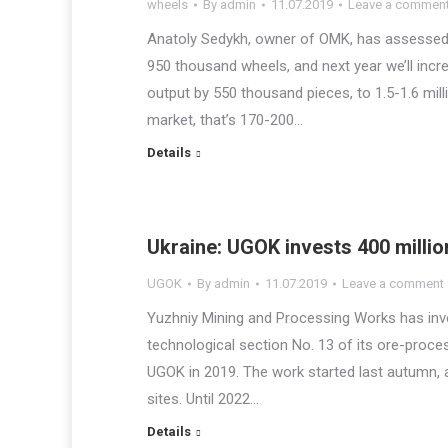
wheels
By
admin
11.07.2019
Leave a commen
Anatoly Sedykh, owner of OMK, has assessed 
950 thousand wheels, and next year we’ll incr
output by 550 thousand pieces, to 1.5-1.6 mill
market, that’s 170-200…
Details
Ukraine: UGOK invests 400 milli
UGOK
By
admin
11.07.2019
Leave a comment
Yuzhniy Mining and Processing Works has inve
technological section No. 13 of its ore-proces
UGOK in 2019. The work started last autumn,
sites. Until 2022…
Details