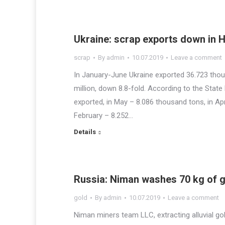
Ukraine: scrap exports down in 
scrap
By
admin
10.07.2019
Leave a comment
In January-June Ukraine exported 36.723 thou
million, down 8.8-fold. According to the State
exported, in May – 8.086 thousand tons, in Ap
February – 8.252…
Details
Russia: Niman washes 70 kg of g
gold
By
admin
10.07.2019
Leave a comment
Niman miners team LLC, extracting alluvial gol