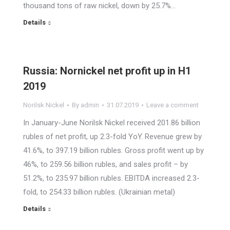
thousand tons of raw nickel, down by 25.7%…
Details
Russia: Nornickel net profit up in H1
2019
Norilsk Nickel
By
admin
31.07.2019
Leave a comment
In January-June Norilsk Nickel received 201.86 billion
rubles of net profit, up 2.3-fold YoY. Revenue grew by
41.6%, to 397.19 billion rubles. Gross profit went up by
46%, to 259.56 billion rubles, and sales profit – by
51.2%, to 235.97 billion rubles. EBITDA increased 2.3-
fold, to 254.33 billion rubles. (Ukrainian metal)
Details