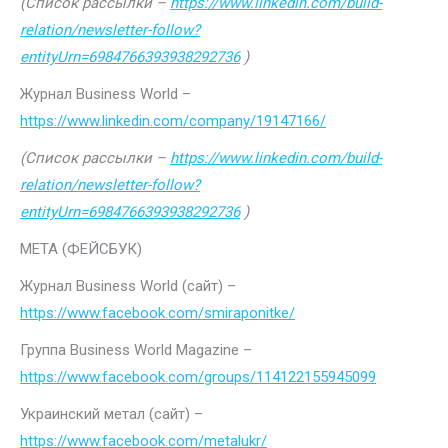
(Список рассылки –
https://www.linkedin.com/build-
relation/newsletter-follow?
entityUrn=6984766393938292736
)
Журнал Business World –
https://www.linkedin.com/company/19147166/
(Список рассылки –
https://www.linkedin.com/build-
relation/newsletter-follow?
entityUrn=6984766393938292736
)
МЕТА (ФЕЙСБУК)
Журнал Business World (сайт) –
https://www.facebook.com/smiraponitke/
Группа Business World Magazine –
https://www.facebook.com/groups/114122155945099
Украинский метал (сайт) –
https://www.facebook.com/metalukr/