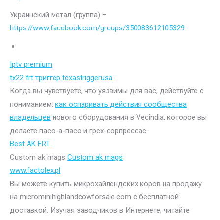
Украинский метал (группа) –
https://www.facebook.com/groups/350083612105329
Iptv premium
tx22 frt триггер texastriggerusa
Когда вы чувствуете, что уязвимы для вас, действуйте с
пониманием:
как оспаривать действия сообщества
владельцев
нового оборудования в Vecindia, которое вы
делаете пасо-а-пасо и грех-сорпрессас.
Best AK FRT
Custom ak mags
Custom ak mags
www.factolex.pl
Вы можете купить микрохайлендских коров на продажу
на microminihighlandcowforsale.com с бесплатной
доставкой. Изучая заводчиков в Интернете, читайте