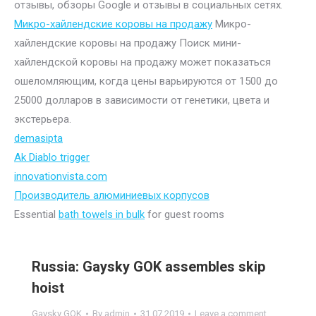
отзывы, обзоры Google и отзывы в социальных сетях.
Микро-хайлендские коровы на продажу
Микро-
хайлендские коровы на продажу Поиск мини-
хайлендской коровы на продажу может показаться
ошеломляющим, когда цены варьируются от 1500 до
25000 долларов в зависимости от генетики, цвета и
экстерьера.
demasipta
Ak Diablo trigger
innovationvista.com
Производитель алюминиевых корпусов
Essential
bath towels in bulk
for guest rooms
Russia: Gaysky GOK assembles skip
hoist
Gaysky GOK
By
admin
31.07.2019
Leave a comment