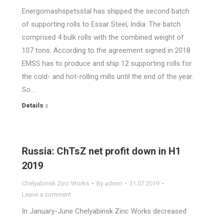
Energomashspetsstal has shipped the second batch
of supporting rolls to Essar Steel, India. The batch
comprised 4 bulk rolls with the combined weight of
107 tons. According to the agreement signed in 2018
EMSS has to produce and ship 12 supporting rolls for
the cold- and hot-rolling mills until the end of the year.
So…
Details
Russia: ChTsZ net profit down in H1
2019
Chelyabinsk Zinc Works
By
admin
31.07.2019
Leave a comment
In January-June Chelyabinsk Zinc Works decreased