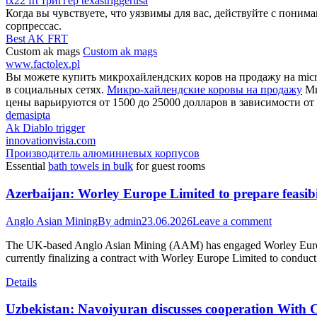
tx22 frt триггер texastriggerusa
Когда вы чувствуете, что уязвимы для вас, действуйте с поним
сорпрессас.
Best AK FRT
Custom ak mags
Custom ak mags
www.factolex.pl
Вы можете купить микрохайлендских коров на продажу на micro
в социальных сетях.
Микро-хайлендские коровы на продажу
Ми
цены варьируются от 1500 до 25000 долларов в зависимости от 
demasipta
Ak Diablo trigger
innovationvista.com
Производитель алюминиевых корпусов
Essential
bath towels in bulk
for guest rooms
Azerbaijan: Worley Europe Limited to prepare feasib
Anglo Asian Mining
By
admin
23.06.2026
Leave a comment
The UK-based Anglo Asian Mining (AAM) has engaged Worley Europe L
currently finalizing a contract with Worley Europe Limited to conduct
Details
Uzbekistan: Navoiyuran discusses cooperation With C