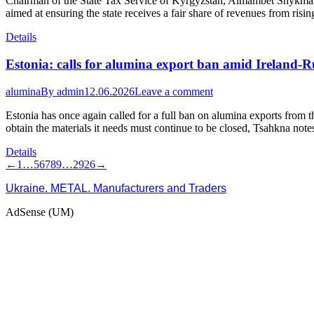
Chairman of the State Tax Service of Kyrgyzstan, Almambet Shykmama
aimed at ensuring the state receives a fair share of revenues from ris
Details
Estonia: calls for alumina export ban amid Ireland-
alumina
By
admin
12.06.2026
Leave a comment
Estonia has once again called for a full ban on alumina exports from 
obtain the materials it needs must continue to be closed, Tsahkna note
Details
←
1
…
5
6
7
8
9
…
2926
→
Ukraine. METAL. Manufacturers and Traders
AdSense (UM)