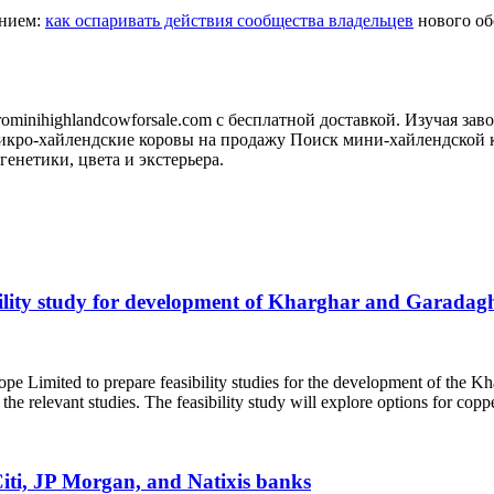
анием:
как оспаривать действия сообщества владельцев
нового обо
minihighlandcowforsale.com с бесплатной доставкой. Изучая зав
кро-хайлендские коровы на продажу Поиск мини-хайлендской к
генетики, цвета и экстерьера.
ility study for development of Kharghar and Garadagh
imited to prepare feasibility studies for the development of the Kh
 the relevant studies. The feasibility study will explore options for co
iti, JP Morgan, and Natixis banks