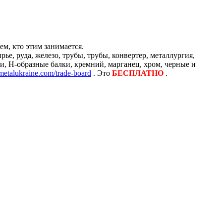
м, кто этим занимается.
е, руда, железо, трубы, трубы, конвертер, металлургия,
и, H-образные балки, кремний, марганец, хром, черные и
/metalukraine.com/trade-board
. Это
БЕСПЛАТНО
.