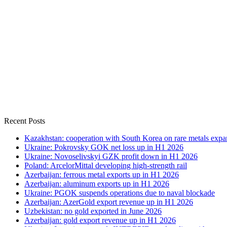
Recent Posts
Kazakhstan: cooperation with South Korea on rare metals expa
Ukraine: Pokrovsky GOK net loss up in H1 2026
Ukraine: Novoselivskyi GZK profit down in H1 2026
Poland: ArcelorMittal developing high-strength rail
Azerbaijan: ferrous metal exports up in H1 2026
Azerbaijan: aluminum exports up in H1 2026
Ukraine: PGOK suspends operations due to naval blockade
Azerbaijan: AzerGold export revenue up in H1 2026
Uzbekistan: no gold exported in June 2026
Azerbaijan: gold export revenue up in H1 2026