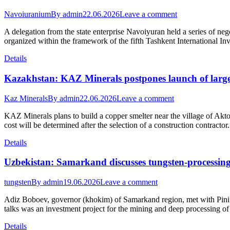
Navoiuranium
By
admin
22.06.2026
Leave a comment
A delegation from the state enterprise Navoiyuran held a series of neg
organized within the framework of the fifth Tashkent International In
Details
Kazakhstan: KAZ Minerals postpones launch of large
Kaz Minerals
By
admin
22.06.2026
Leave a comment
KAZ Minerals plans to build a copper smelter near the village of A
cost will be determined after the selection of a construction contracto
Details
Uzbekistan: Samarkand discusses tungsten-processing
tungsten
By
admin
19.06.2026
Leave a comment
Adiz Boboev, governor (khokim) of Samarkand region, met with Pini A
talks was an investment project for the mining and deep processing o
Details