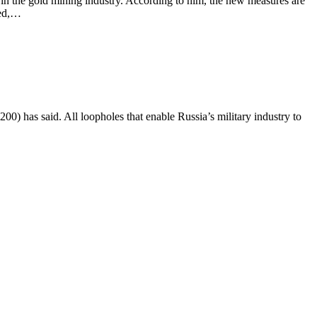
n the gold mining industry. According to him, the new measures are
ted,…
0) has said. All loopholes that enable Russia’s military industry to