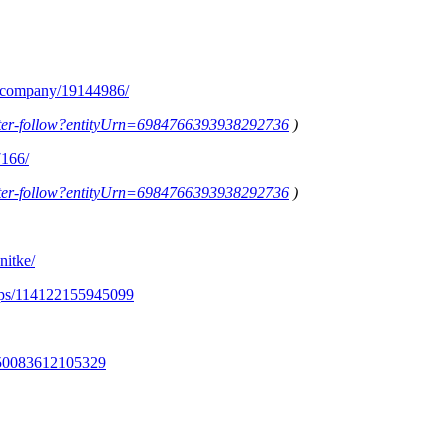
m/company/19144986/
letter-follow?entityUrn=6984766393938292736
)
7166/
letter-follow?entityUrn=6984766393938292736
)
nitke/
ups/114122155945099
350083612105329