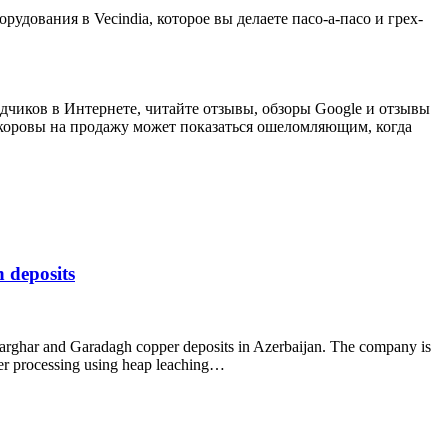
рудования в Vecindia, которое вы делаете пасо-а-пасо и грех-
одчиков в Интернете, читайте отзывы, обзоры Google и отзывы
оровы на продажу может показаться ошеломляющим, когда
 deposits
arghar and Garadagh copper deposits in Azerbaijan. The company is
pper processing using heap leaching…