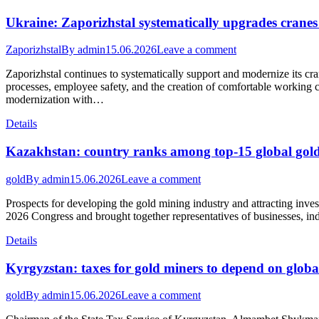
Ukraine: Zaporizhstal systematically upgrades crane
Zaporizhstal
By
admin
15.06.2026
Leave a comment
Zaporizhstal continues to systematically support and modernize its cra
processes, employee safety, and the creation of comfortable working 
modernization with…
Details
Kazakhstan: country ranks among top-15 global gol
gold
By
admin
15.06.2026
Leave a comment
Prospects for developing the gold mining industry and attracting in
2026 Congress and brought together representatives of businesses, i
Details
Kyrgyzstan: taxes for gold miners to depend on global
gold
By
admin
15.06.2026
Leave a comment