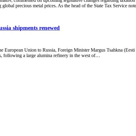
tov, commented on upcoming legislative changes regarding taxation i
ing global precious metal prices. As the head of the State Tax Service no
Russia shipments renewed
the European Union to Russia, Foreign Minister Margus Tsahkna (Eesti 20
s, following a large alumina refinery in the west of…