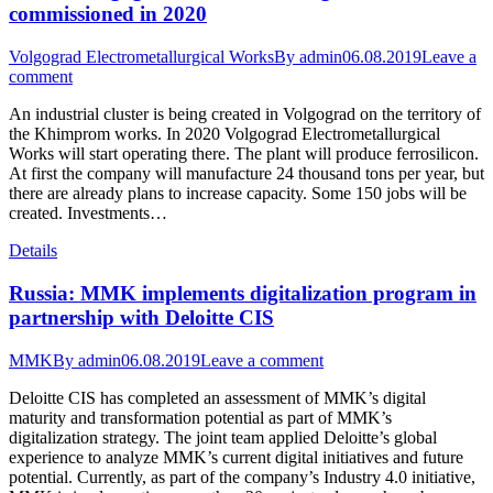
commissioned in 2020
Volgograd Electrometallurgical Works
By
admin
06.08.2019
Leave a
comment
An industrial cluster is being created in Volgograd on the territory of
the Khimprom works. In 2020 Volgograd Electrometallurgical
Works will start operating there. The plant will produce ferrosilicon.
At first the company will manufacture 24 thousand tons per year, but
there are already plans to increase capacity. Some 150 jobs will be
created. Investments…
Details
Russia: MMK implements digitalization program in
partnership with Deloitte CIS
MMK
By
admin
06.08.2019
Leave a comment
Deloitte CIS has completed an assessment of MMK’s digital
maturity and transformation potential as part of MMK’s
digitalization strategy. The joint team applied Deloitte’s global
experience to analyze MMK’s current digital initiatives and future
potential. Currently, as part of the company’s Industry 4.0 initiative,