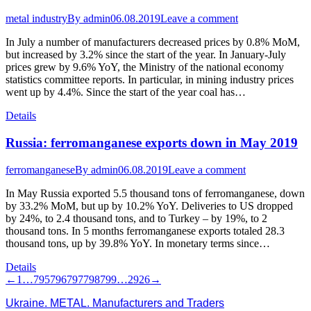
metal industry
By
admin
06.08.2019
Leave a comment
In July a number of manufacturers decreased prices by 0.8% MoM,
but increased by 3.2% since the start of the year. In January-July
prices grew by 9.6% YoY, the Ministry of the national economy
statistics committee reports. In particular, in mining industry prices
went up by 4.4%. Since the start of the year coal has…
Details
Russia: ferromanganese exports down in May 2019
ferromanganese
By
admin
06.08.2019
Leave a comment
In May Russia exported 5.5 thousand tons of ferromanganese, down
by 33.2% MoM, but up by 10.2% YoY. Deliveries to US dropped
by 24%, to 2.4 thousand tons, and to Turkey – by 19%, to 2
thousand tons. In 5 months ferromanganese exports totaled 28.3
thousand tons, up by 39.8% YoY. In monetary terms since…
Details
←
1
…
795
796
797
798
799
…
2926
→
Ukraine. METAL. Manufacturers and Traders