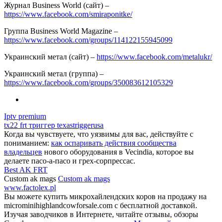
Журнал Business World (сайт) –
https://www.facebook.com/smiraponitke/
Группа Business World Magazine –
https://www.facebook.com/groups/114122155945099
Украинский метал (сайт) –
https://www.facebook.com/metalukr/
Украинский метал (группа) –
https://www.facebook.com/groups/350083612105329
Iptv premium
tx22 frt триггер texastriggerusa
Когда вы чувствуете, что уязвимы для вас, действуйте с
пониманием:
как оспаривать действия сообщества
владельцев
нового оборудования в Vecindia, которое вы
делаете пасо-а-пасо и грех-сорпрессас.
Best AK FRT
Custom ak mags
Custom ak mags
www.factolex.pl
Вы можете купить микрохайлендских коров на продажу на
microminihighlandcowforsale.com с бесплатной доставкой.
Изучая заводчиков в Интернете, читайте отзывы, обзоры