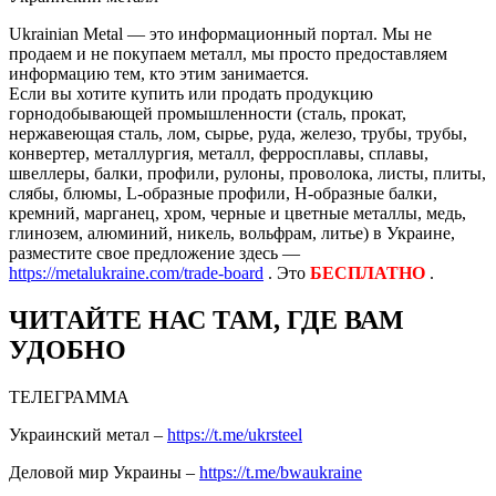
Ukrainian Metal — это информационный портал. Мы не
продаем и не покупаем металл, мы просто предоставляем
информацию тем, кто этим занимается.
Если вы хотите купить или продать продукцию
горнодобывающей промышленности (сталь, прокат,
нержавеющая сталь, лом, сырье, руда, железо, трубы, трубы,
конвертер, металлургия, металл, ферросплавы, сплавы,
швеллеры, балки, профили, рулоны, проволока, листы, плиты,
слябы, блюмы, L-образные профили, H-образные балки,
кремний, марганец, хром, черные и цветные металлы, медь,
глинозем, алюминий, никель, вольфрам, литье) в Украине,
разместите свое предложение здесь —
https://metalukraine.com/trade-board
. Это
БЕСПЛАТНО
.
ЧИТАЙТЕ НАС ТАМ, ГДЕ ВАМ
УДОБНО
ТЕЛЕГРАММА
Украинский метал –
https://t.me/ukrsteel
Деловой мир Украины –
https://t.me/bwaukraine