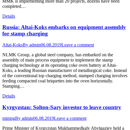
MMK is implementing more than 20 projects, dozens have been
completed…
Details
Russia: Altai-Koks embarks on equipment assembly
for stamp charging
Altai-Koks
By
admin
06.08.2019
Leave a comment
NLMK Group, a global steel company, has embarked on the
assembly of main process equipment to implement the stamp
charging technology at its operating coke oven battery at Altai-
Koks, a leading Russian manufacturer of metallurgical coke. Instead
of the conventional top charging method, stamped charging involves
feeding compacted coal briquettes into the oven horizontally.
Stamping…
Details
Kyrgyzstan: Solton-Sary investor to leave country
mining
By
admin
06.08.2019
Leave a comment
Prime Minister of Kyrgyzstan Mukhammedkaly Abylgaziev held a