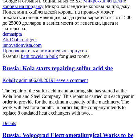
Google и отзывы в социальных сетях.
Микро-хайлендские
коровы на продажу
Микро-хайлендские коровы на продажу
Поиск мини-хайлендской коровы на продажу может
показаться ошеломляющим, когда цены варьируются от 1500
до 25000 долларов в зависимости от генетики, цвета и
экстерьера.
demasipta
Ak Diablo trigger
innovationvista.com
Производитель алюминиевых корпусов
Essential
bath towels in bulk
for guest rooms
Russia: Kola starts repairing sulfur acid site
Kola
By
admin
06.08.2019
Leave a comment
The repair of the sulfur acid manufacturing site has started at the
Kola Iron and Steel Company. This repair is carried out each year in
order to provide for the maximum capacity of the machinery. The
work will last for a month. In particular, the company intends to
replace 8 outdated heat exchangers with two…
Details
Russia: Volgograd Electrometallurgical Works to be