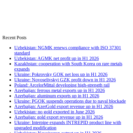
Recent Posts
Uzbekistan: NGMK renews compliance with ISO 37301
standard
Uzbekistan: AGMK net profit up in H1 2026
Kazakhstan: cooperation with South Korea on rare metals
expands
Ukraine: Pokrovsky GOK net loss up in H1 2026
Ukraine: Novoselivskyi GZK profit down in H1 2026
Poland: ArcelorMittal developing high-strength rail
Azerbaijan: ferrous metal exports up in H1 2026
Azerbaijan: aluminum exports up in H1 2026
Ukraine: PGOK suspends operations due to naval blockade
Azerbaijan: AzerGold export revenue up in H1 2026
Uzbekistan: no gold exported in June 2026
Azerbaijan: gold export revenue up in H1 2026
Ukraine: Interpipe expands INTREPID product line with
upgraded modification