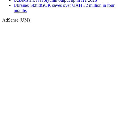
Uzbekistan: Navoiyuran output up in H1 2026
Ukraine: SkhidGOK saves over UAH 32 million in four
months
AdSense (UM)