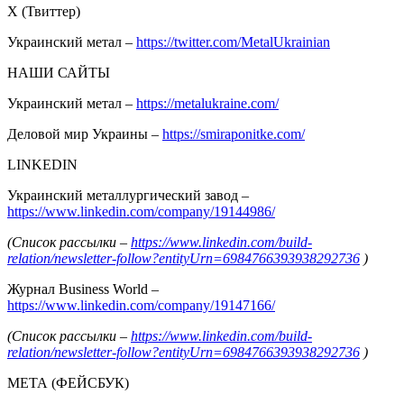
Х (Твиттер)
Украинский метал –
https://twitter.com/MetalUkrainian
НАШИ САЙТЫ
Украинский метал –
https://metalukraine.com/
Деловой мир Украины –
https://smiraponitke.com/
LINKEDIN
Украинский металлургический завод –
https://www.linkedin.com/company/19144986/
(Список рассылки –
https://www.linkedin.com/build-
relation/newsletter-follow?entityUrn=6984766393938292736
)
Журнал Business World –
https://www.linkedin.com/company/19147166/
(Список рассылки –
https://www.linkedin.com/build-
relation/newsletter-follow?entityUrn=6984766393938292736
)
МЕТА (ФЕЙСБУК)