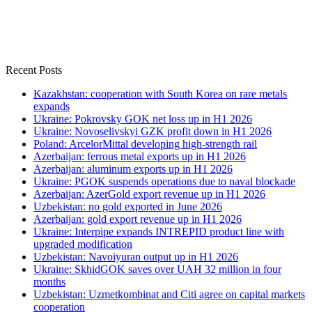
Recent Posts
Kazakhstan: cooperation with South Korea on rare metals
expands
Ukraine: Pokrovsky GOK net loss up in H1 2026
Ukraine: Novoselivskyi GZK profit down in H1 2026
Poland: ArcelorMittal developing high-strength rail
Azerbaijan: ferrous metal exports up in H1 2026
Azerbaijan: aluminum exports up in H1 2026
Ukraine: PGOK suspends operations due to naval blockade
Azerbaijan: AzerGold export revenue up in H1 2026
Uzbekistan: no gold exported in June 2026
Azerbaijan: gold export revenue up in H1 2026
Ukraine: Interpipe expands INTREPID product line with
upgraded modification
Uzbekistan: Navoiyuran output up in H1 2026
Ukraine: SkhidGOK saves over UAH 32 million in four
months
Uzbekistan: Uzmetkombinat and Citi agree on capital markets
cooperation