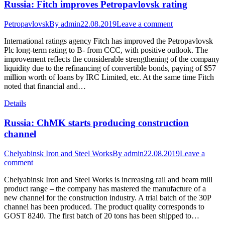
Russia: Fitch improves Petropavlovsk rating
Petropavlovsk
By
admin
22.08.2019
Leave a comment
International ratings agency Fitch has improved the Petropavlovsk
Plc long-term rating to B- from CCC, with positive outlook. The
improvement reflects the considerable strengthening of the company
liquidity due to the refinancing of convertible bonds, paying of $57
million worth of loans by IRC Limited, etc. At the same time Fitch
noted that financial and…
Details
Russia: ChMK starts producing construction
channel
Chelyabinsk Iron and Steel Works
By
admin
22.08.2019
Leave a
comment
Chelyabinsk Iron and Steel Works is increasing rail and beam mill
product range – the company has mastered the manufacture of a
new channel for the construction industry. A trial batch of the 30P
channel has been produced. The product quality corresponds to
GOST 8240. The first batch of 20 tons has been shipped to…