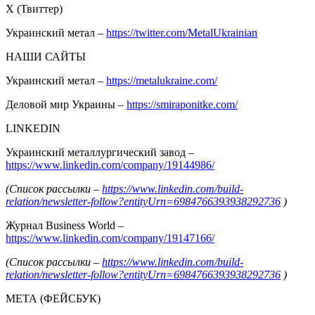
Х (Твиттер)
Украинский метал –
https://twitter.com/MetalUkrainian
НАШИ САЙТЫ
Украинский метал –
https://metalukraine.com/
Деловой мир Украины –
https://smiraponitke.com/
LINKEDIN
Украинский металлургический завод –
https://www.linkedin.com/company/19144986/
(Список рассылки –
https://www.linkedin.com/build-
relation/newsletter-follow?entityUrn=6984766393938292736
)
Журнал Business World –
https://www.linkedin.com/company/19147166/
(Список рассылки –
https://www.linkedin.com/build-
relation/newsletter-follow?entityUrn=6984766393938292736
)
МЕТА (ФЕЙСБУК)