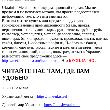
Ukrainian Metal — это информационный портал. Мы не
продаем и не покупаем металл, мы просто предоставляем
информацию тем, кто этим занимается.
Если вы хотите купить или продать продукцию
горнодобывающей промышленности (сталь, прокат,
нержавеющая сталь, лом, сырье, руда, железо, трубы, трубы,
конвертер, металлургия, металл, ферросплавы, сплавы,
швеллеры, балки, профили, рулоны, проволока, листы, плиты,
слябы, блюмы, L-образные профили, H-образные балки,
кремний, марганец, хром, черные и цветные металлы, медь,
глинозем, алюминий, никель, вольфрам, литье) в Украине,
разместите свое предложение здесь —
https://metalukraine.com/trade-board
. Это
БЕСПЛАТНО
.
ЧИТАЙТЕ НАС ТАМ, ГДЕ ВАМ
УДОБНО
ТЕЛЕГРАММА
Украинский метал –
https://t.me/ukrsteel
Деловой мир Украины –
https://t.me/bwaukraine