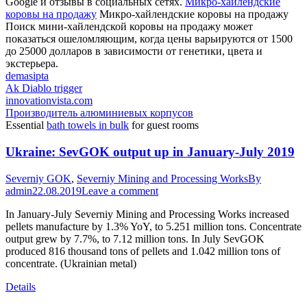
Google и отзывы в социальных сетях.
Микро-хайлендские
коровы на продажу
Микро-хайлендские коровы на продажу
Поиск мини-хайлендской коровы на продажу может
показаться ошеломляющим, когда цены варьируются от 1500
до 25000 долларов в зависимости от генетики, цвета и
экстерьера.
demasipta
Ak Diablo trigger
innovationvista.com
Производитель алюминиевых корпусов
Essential
bath towels in bulk
for guest rooms
Ukraine: SevGOK output up in January-July 2019
Severniy GOK
,
Severniy Mining and Processing Works
By
admin
22.08.2019
Leave a comment
In January-July Severniy Mining and Processing Works increased
pellets manufacture by 1.3% YoY, to 5.251 million tons. Concentrate
output grew by 7.7%, to 7.12 million tons. In July SevGOK
produced 816 thousand tons of pellets and 1.042 million tons of
concentrate. (Ukrainian metal)
Details