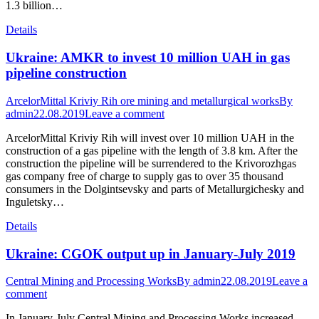
1.3 billion…
Details
Ukraine: AMKR to invest 10 million UAH in gas
pipeline construction
ArcelorMittal Kriviy Rih ore mining and metallurgical works
By
admin
22.08.2019
Leave a comment
ArcelorMittal Kriviy Rih will invest over 10 million UAH in the
construction of a gas pipeline with the length of 3.8 km. After the
construction the pipeline will be surrendered to the Krivorozhgas
gas company free of charge to supply gas to over 35 thousand
consumers in the Dolgintsevsky and parts of Metallurgichesky and
Inguletsky…
Details
Ukraine: CGOK output up in January-July 2019
Central Mining and Processing Works
By
admin
22.08.2019
Leave a
comment
In January-July Central Mining and Processing Works increased