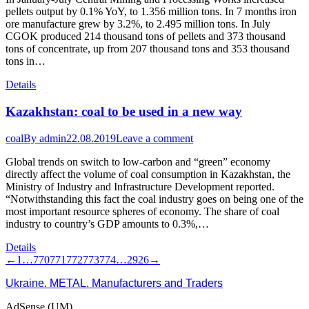
pellets output by 0.1% YoY, to 1.356 million tons. In 7 months iron
ore manufacture grew by 3.2%, to 2.495 million tons. In July
CGOK produced 214 thousand tons of pellets and 373 thousand
tons of concentrate, up from 207 thousand tons and 353 thousand
tons in…
Details
Kazakhstan: coal to be used in a new way
coal
By
admin
22.08.2019
Leave a comment
Global trends on switch to low-carbon and “green” economy
directly affect the volume of coal consumption in Kazakhstan, the
Ministry of Industry and Infrastructure Development reported.
“Notwithstanding this fact the coal industry goes on being one of the
most important resource spheres of economy. The share of coal
industry to country’s GDP amounts to 0.3%,…
Details
←
1
…
770
771
772
773
774
…
2926
→
Ukraine. METAL. Manufacturers and Traders
AdSense (UM)