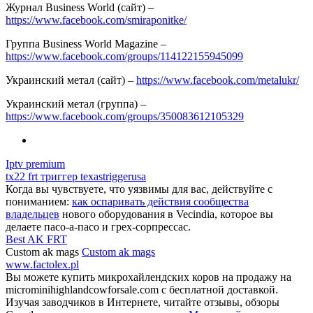
Журнал Business World (сайт) –
https://www.facebook.com/smiraponitke/
Группа Business World Magazine –
https://www.facebook.com/groups/114122155945099
Украинский метал (сайт) –
https://www.facebook.com/metalukr/
Украинский метал (группа) –
https://www.facebook.com/groups/350083612105329
Iptv premium
tx22 frt триггер texastriggerusa
Когда вы чувствуете, что уязвимы для вас, действуйте с
пониманием:
как оспаривать действия сообщества
владельцев
нового оборудования в Vecindia, которое вы
делаете пасо-а-пасо и грех-сорпрессас.
Best AK FRT
Custom ak mags
Custom ak mags
www.factolex.pl
Вы можете купить микрохайлендских коров на продажу на
microminihighlandcowforsale.com с бесплатной доставкой.
Изучая заводчиков в Интернете, читайте отзывы, обзоры