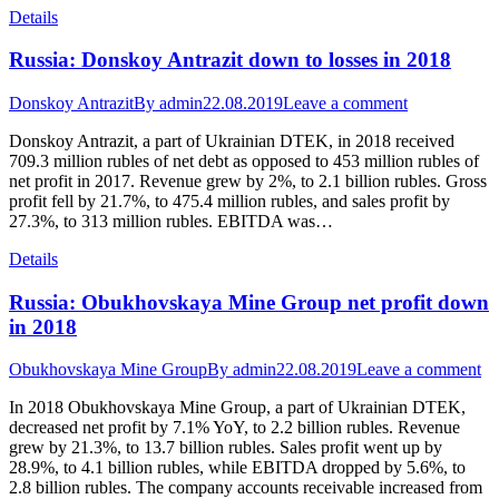
Details
Russia: Donskoy Antrazit down to losses in 2018
Donskoy Antrazit
By
admin
22.08.2019
Leave a comment
Donskoy Antrazit, a part of Ukrainian DTEK, in 2018 received
709.3 million rubles of net debt as opposed to 453 million rubles of
net profit in 2017. Revenue grew by 2%, to 2.1 billion rubles. Gross
profit fell by 21.7%, to 475.4 million rubles, and sales profit by
27.3%, to 313 million rubles. EBITDA was…
Details
Russia: Obukhovskaya Mine Group net profit down
in 2018
Obukhovskaya Mine Group
By
admin
22.08.2019
Leave a comment
In 2018 Obukhovskaya Mine Group, a part of Ukrainian DTEK,
decreased net profit by 7.1% YoY, to 2.2 billion rubles. Revenue
grew by 21.3%, to 13.7 billion rubles. Sales profit went up by
28.9%, to 4.1 billion rubles, while EBITDA dropped by 5.6%, to
2.8 billion rubles. The company accounts receivable increased from