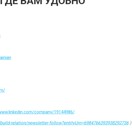
 ГДЕ ВАМ УДОБНО
e
ainian
om/
/www.linkedin.com/company/19144986/
build-relation/newsletter-follow?entityUrn=6984766393938292736
)