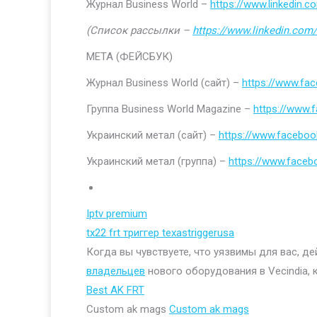
Журнал Business World –
https://www.linkedin
(Список рассылки –
https://www.linkedin.com/
МЕТА (ФЕЙСБУК)
Журнал Business World (сайт) –
https://www.fa
Группа Business World Magazine –
https://www
Украинский метал (сайт) –
https://www.faceboo
Украинский метал (группа) –
https://www.face
Iptv premium
tx22 frt триггер texastriggerusa
Когда вы чувствуете, что уязвимы для вас, д
владельцев
нового оборудования в Vecindia, 
Best AK FRT
Custom ak mags
Custom ak mags