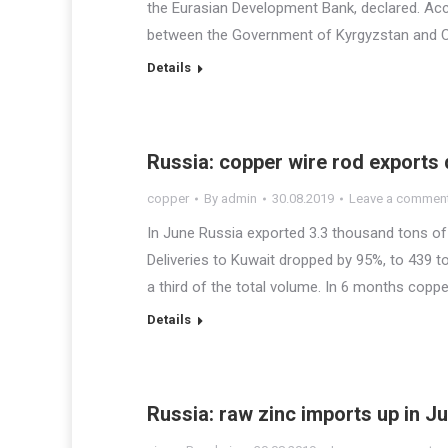
the Eurasian Development Bank, declared. Acco
between the Government of Kyrgyzstan and Ce
Details
Russia: copper wire rod exports
copper
By
admin
30.08.2019
Leave a commen
In June Russia exported 3.3 thousand tons o
Deliveries to Kuwait dropped by 95%, to 439 to
a third of the total volume. In 6 months copp
Details
Russia: raw zinc imports up in J