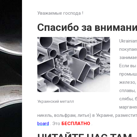
Уважаемые господа !
Спасибо за вниман
Ukraini
покупае
занимае
Если вы
промышл
железо,
сплавы,
слябы, 
Украинский металл
маргане
никель, вольфрам, литье) в Украине, размест
board
. Это
БЕСПЛАТНО
.