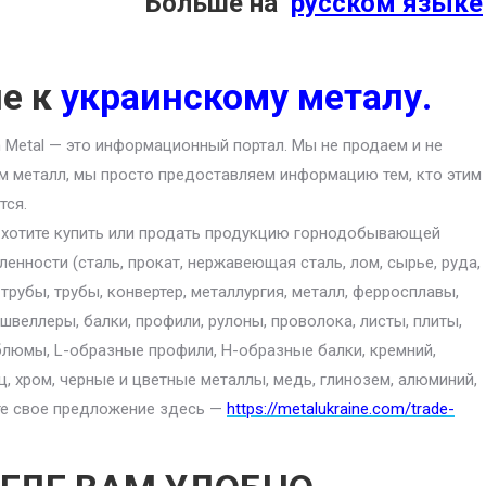
Больше на
русском языке
ие к
украинскому металу.
an Metal — это информационный портал. Мы не продаем и не
м металл, мы просто предоставляем информацию тем, кто этим
тся.
 хотите купить или продать продукцию горнодобывающей
енности (сталь, прокат, нержавеющая сталь, лом, сырье, руда,
 трубы, трубы, конвертер, металлургия, металл, ферросплавы,
 швеллеры, балки, профили, рулоны, проволока, листы, плиты,
блюмы, L-образные профили, H-образные балки, кремний,
ц, хром, черные и цветные металлы, медь, глинозем, алюминий,
ите свое предложение здесь —
https://metalukraine.com/trade-