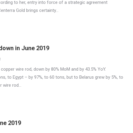
rding to her, entry into force of a strategic agreement
nterra Gold brings certainty…
 down in June 2019
t
f copper wire rod, down by 80% MoM and by 43.5% YoY.
ns, to Egypt – by 97%, to 60 tons, but to Belarus grew by 5%, to
er wire rod…
une 2019