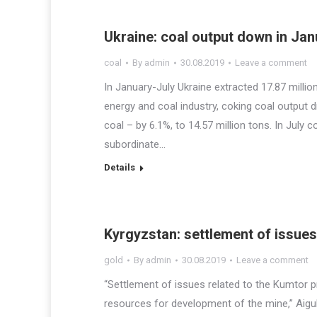
Ukraine: coal output down in Ja
coal
By
admin
30.08.2019
Leave a comment
In January-July Ukraine extracted 17.87 millio
energy and coal industry, coking coal output 
coal – by 6.1%, to 14.57 million tons. In July 
subordinate…
Details
Kyrgyzstan: settlement of issue
gold
By
admin
30.08.2019
Leave a comment
“Settlement of issues related to the Kumtor p
resources for development of the mine,” Aigu