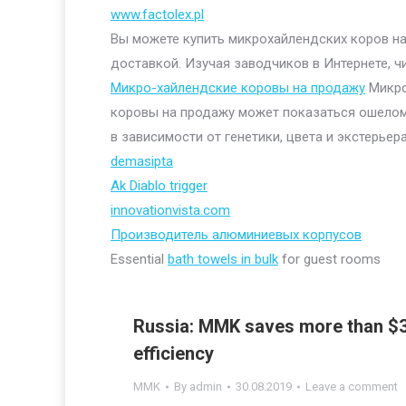
www.factolex.pl
Вы можете купить микрохайлендских коров на 
доставкой. Изучая заводчиков в Интернете, ч
Микро-хайлендские коровы на продажу
Микро
коровы на продажу может показаться ошелом
в зависимости от генетики, цвета и экстерьера
demasipta
Ak Diablo trigger
innovationvista.com
Производитель алюминиевых корпусов
Essential
bath towels in bulk
for guest rooms
Russia: MMK saves more than $38
efficiency
MMK
By
admin
30.08.2019
Leave a comment