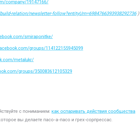
.com/company/19147166/
build-relation/newsletter-follow?entityUrn=6984766393938292736
)
cebook.com/smiraponitke/
.facebook.com/groups/114122155945099
k.com/metalukr/
book.com/groups/350083612105329
ействуйте с пониманием:
как оспаривать действия сообщества
которое вы делаете пасо-а-пасо и грех-сорпрессас.