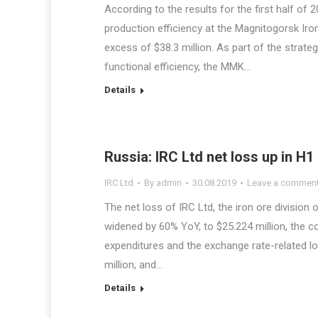
According to the results for the first half o
production efficiency at the Magnitogorsk I
excess of $38.3 million. As part of the strate
functional efficiency, the MMK…
Details
Russia: IRC Ltd net loss up in H1
IRC Ltd
By
admin
30.08.2019
Leave a commen
The net loss of IRC Ltd, the iron ore division 
widened by 60% YoY, to $25.224 million, the 
expenditures and the exchange rate-related lo
million, and…
Details