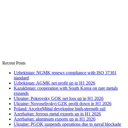
Recent Posts
Uzbekistan: NGMK renews compliance with ISO 37301
standard
Uzbekistan: AGMK net profit up in H1 2026
Kazakhstan: cooperation with South Korea on rare metals
expands
Ukraine: Pokrovsky GOK net loss up in H1 2026
Ukraine: Novoselivskyi GZK profit down in H1 2026
Poland: ArcelorMittal developing high-strength rail
Azerbaijan: ferrous metal exports up in H1 2026
Azerbaijan: aluminum exports up in H1 2026
Ukraine: PGOK suspends operations due to naval blockade