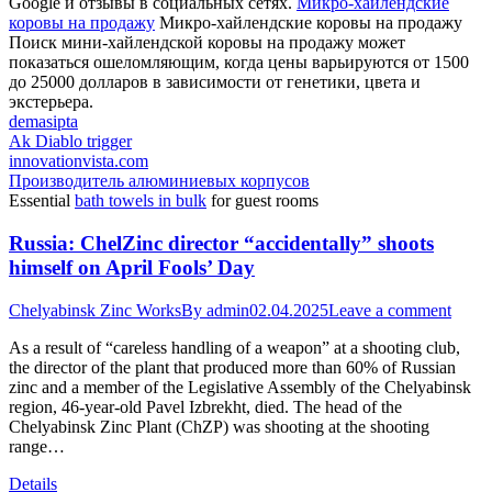
Google и отзывы в социальных сетях.
Микро-хайлендские
коровы на продажу
Микро-хайлендские коровы на продажу
Поиск мини-хайлендской коровы на продажу может
показаться ошеломляющим, когда цены варьируются от 1500
до 25000 долларов в зависимости от генетики, цвета и
экстерьера.
demasipta
Ak Diablo trigger
innovationvista.com
Производитель алюминиевых корпусов
Essential
bath towels in bulk
for guest rooms
Russia: ChelZinc director “accidentally” shoots
himself on April Fools’ Day
Chelyabinsk Zinc Works
By
admin
02.04.2025
Leave a comment
As a result of “careless handling of a weapon” at a shooting club,
the director of the plant that produced more than 60% of Russian
zinc and a member of the Legislative Assembly of the Chelyabinsk
region, 46-year-old Pavel Izbrekht, died. The head of the
Chelyabinsk Zinc Plant (ChZP) was shooting at the shooting
range…
Details