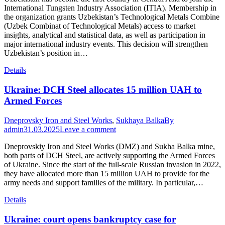
International Tungsten Industry Association (ITIA). Membership in
the organization grants Uzbekistan’s Technological Metals Combine
(Uzbek Combinat of Technological Metals) access to market
insights, analytical and statistical data, as well as participation in
major international industry events. This decision will strengthen
Uzbekistan’s position in…
Details
Ukraine: DCH Steel allocates 15 million UAH to
Armed Forces
Dneprovsky Iron and Steel Works
,
Sukhaya Balka
By
admin
31.03.2025
Leave a comment
Dneprovskiy Iron and Steel Works (DMZ) and Sukha Balka mine,
both parts of DCH Steel, are actively supporting the Armed Forces
of Ukraine. Since the start of the full-scale Russian invasion in 2022,
they have allocated more than 15 million UAH to provide for the
army needs and support families of the military. In particular,…
Details
Ukraine: court opens bankruptcy case for