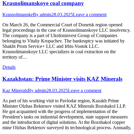
Krasnolimanskoye coal company
Krasnolimanske
By
admin
28.03.2025
Leave a comment
On March 26, the Commercial Court of Donetsk region opened
legal proceedings in the case of Krasnolimanskoye LLC insolvency.
The company is a part of Ukrdoninvest Group of Companies
belonging to Vitaliy Kropachev. The bankruptcy was initiated by
Shakht Prom Service+ LLC and Irbis-Vostok LLC.
Krasnolimanskoye LLC specializes in coal extraction on the
territory of…
Details
Kazakhstan: Prime Minister visits KAZ Minerals
Kaz Minerals
By
admin
28.03.2025
Leave a comment
As part of his working visit to Pavlodar region, Kazakh Prime
Minister Olzhas Bektenov visited KAZ Minerals Bozshakol LLP.
He got acquainted with the progress of implementation of the
President’s tasks on industrial development, state support measures
and the introduction of digital solutions. At the Bozshakol copper
mine Olzhas Bektenov surveyed its technological process. Annually,
…