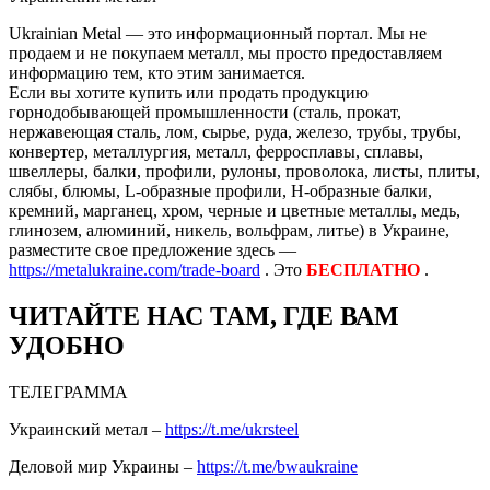
Ukrainian Metal — это информационный портал. Мы не
продаем и не покупаем металл, мы просто предоставляем
информацию тем, кто этим занимается.
Если вы хотите купить или продать продукцию
горнодобывающей промышленности (сталь, прокат,
нержавеющая сталь, лом, сырье, руда, железо, трубы, трубы,
конвертер, металлургия, металл, ферросплавы, сплавы,
швеллеры, балки, профили, рулоны, проволока, листы, плиты,
слябы, блюмы, L-образные профили, H-образные балки,
кремний, марганец, хром, черные и цветные металлы, медь,
глинозем, алюминий, никель, вольфрам, литье) в Украине,
разместите свое предложение здесь —
https://metalukraine.com/trade-board
. Это
БЕСПЛАТНО
.
ЧИТАЙТЕ НАС ТАМ, ГДЕ ВАМ
УДОБНО
ТЕЛЕГРАММА
Украинский метал –
https://t.me/ukrsteel
Деловой мир Украины –
https://t.me/bwaukraine