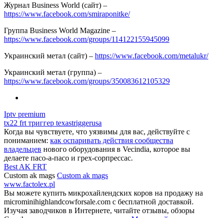
Журнал Business World (сайт) –
https://www.facebook.com/smiraponitke/
Группа Business World Magazine –
https://www.facebook.com/groups/114122155945099
Украинский метал (сайт) –
https://www.facebook.com/metalukr/
Украинский метал (группа) –
https://www.facebook.com/groups/350083612105329
Iptv premium
tx22 frt триггер texastriggerusa
Когда вы чувствуете, что уязвимы для вас, действуйте с
пониманием:
как оспаривать действия сообщества
владельцев
нового оборудования в Vecindia, которое вы
делаете пасо-а-пасо и грех-сорпрессас.
Best AK FRT
Custom ak mags
Custom ak mags
www.factolex.pl
Вы можете купить микрохайлендских коров на продажу на
microminihighlandcowforsale.com с бесплатной доставкой.
Изучая заводчиков в Интернете, читайте отзывы, обзоры