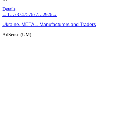
Details
←
1
…
73
74
75
76
77
…
2926
→
Ukraine. METAL. Manufacturers and Traders
AdSense (UM)