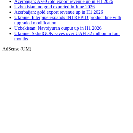
Azerbaijan: AzerGold export revenue up in H1 2026
Uzbekistan: no gold exported in June 2026
Azerbaijan: gold export revenue up in H1 2026
Ukraine: Interpipe expands INTREPID product line with
upgraded modification
Uzbekistan: Navoiyuran output up in H1 2026
Ukraine: SkhidGOK saves over UAH 32 million in four
months
AdSense (UM)