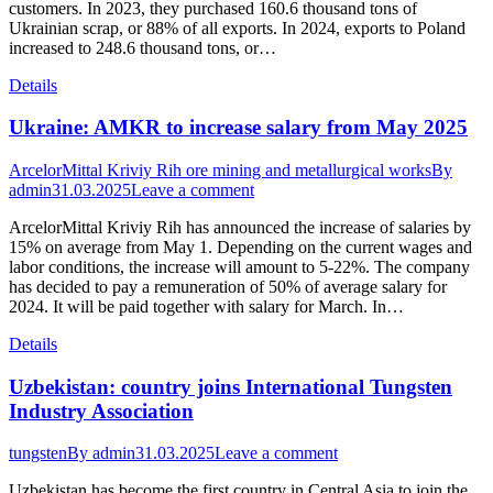
customers. In 2023, they purchased 160.6 thousand tons of
Ukrainian scrap, or 88% of all exports. In 2024, exports to Poland
increased to 248.6 thousand tons, or…
Details
Ukraine: AMKR to increase salary from May 2025
ArcelorMittal Kriviy Rih ore mining and metallurgical works
By
admin
31.03.2025
Leave a comment
ArcelorMittal Kriviy Rih has announced the increase of salaries by
15% on average from May 1. Depending on the current wages and
labor conditions, the increase will amount to 5-22%. The company
has decided to pay a remuneration of 50% of average salary for
2024. It will be paid together with salary for March. In…
Details
Uzbekistan: country joins International Tungsten
Industry Association
tungsten
By
admin
31.03.2025
Leave a comment
Uzbekistan has become the first country in Central Asia to join the