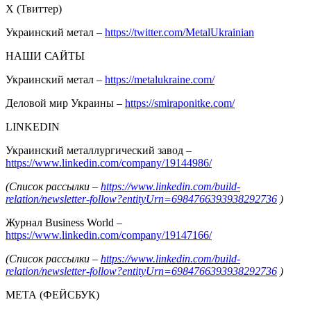
Х (Твиттер)
Украинский метал –
https://twitter.com/MetalUkrainian
НАШИ САЙТЫ
Украинский метал –
https://metalukraine.com/
Деловой мир Украины –
https://smiraponitke.com/
LINKEDIN
Украинский металлургический завод –
https://www.linkedin.com/company/19144986/
(Список рассылки –
https://www.linkedin.com/build-
relation/newsletter-follow?entityUrn=6984766393938292736
)
Журнал Business World –
https://www.linkedin.com/company/19147166/
(Список рассылки –
https://www.linkedin.com/build-
relation/newsletter-follow?entityUrn=6984766393938292736
)
МЕТА (ФЕЙСБУК)