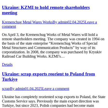
Ukraine: KZMI to hold remote shareholders
meeting
Kremenchug Metal Wares Works
By
admin
02.04.2025
Leave a
comment
On April 3, the Kremenchug Works of Metal Wares will hold a
remote shareholders meeting. The company was created in 1994 on
the basis of the state enterprise “Kremenchug Works of Special
Metal Structures and Communication Products” by way of its
corporatization. In 2008, the company was purchased by Kryukiv
Railroad Car Building Works. KZMI’s…
Details
Ukraine: scrap exports reorient to Poland from
Turkiye
scrap
By
admin
01.04.2025
Leave a comment
Ukraine has completely reoriented scrap exports to Poland, the State
Customs Service says. Previously the main export direction was
Turkiye, but since 2023, Polish companies had become main