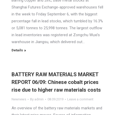
Barring copper and zinc, base metal stocks at
Shanghai Futures Exchange-approved warehouses fell
in the week to Friday September 6, with the biggest
percentage fall in lead stocks, which tumbled by 16.3%
or 5,081 tonnes to 25,998 tonnes. The largest outflow
in lead inventories was registered at Zongchu Wuxi’s
warehouse in Jiangsu, which delivered out…
Details
BATTERY RAW MATERIALS MARKET
REPORT 06/09: Chinese cobalt prices
rise due to higher raw materials costs
Newnews
By
admin
08.09.2019
Leave a comment
An overview of the battery raw materials markets and