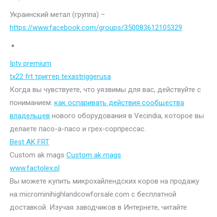
Украинский метал (группа) –
https://www.facebook.com/groups/350083612105329
Iptv premium
tx22 frt триггер texastriggerusa
Когда вы чувствуете, что уязвимы для вас, действуйте с
пониманием:
как оспаривать действия сообщества
владельцев
нового оборудования в Vecindia, которое вы
делаете пасо-а-пасо и грех-сорпрессас.
Best AK FRT
Custom ak mags
Custom ak mags
www.factolex.pl
Вы можете купить микрохайлендских коров на продажу
на microminihighlandcowforsale.com с бесплатной
доставкой. Изучая заводчиков в Интернете, читайте