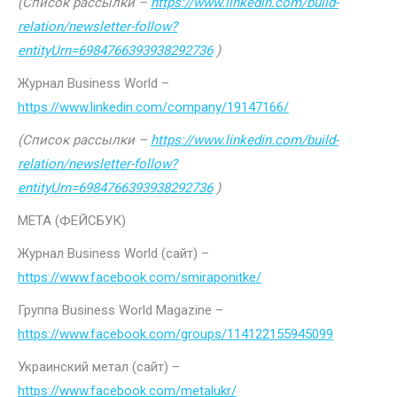
(Список рассылки –
https://www.linkedin.com/build-
relation/newsletter-follow?
entityUrn=6984766393938292736
)
Журнал Business World –
https://www.linkedin.com/company/19147166/
(Список рассылки –
https://www.linkedin.com/build-
relation/newsletter-follow?
entityUrn=6984766393938292736
)
МЕТА (ФЕЙСБУК)
Журнал Business World (сайт) –
https://www.facebook.com/smiraponitke/
Группа Business World Magazine –
https://www.facebook.com/groups/114122155945099
Украинский метал (сайт) –
https://www.facebook.com/metalukr/