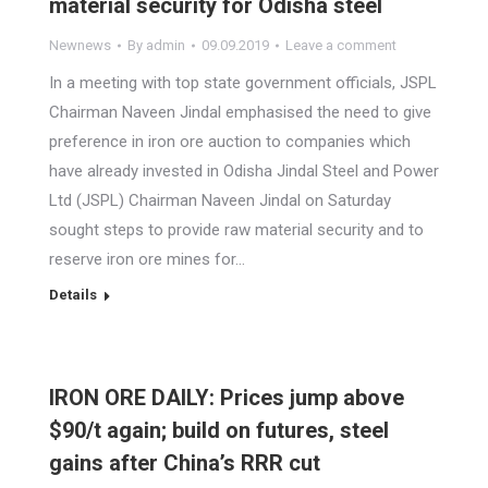
material security for Odisha steel
Newnews
By
admin
09.09.2019
Leave a comment
In a meeting with top state government officials, JSPL
Chairman Naveen Jindal emphasised the need to give
preference in iron ore auction to companies which
have already invested in Odisha Jindal Steel and Power
Ltd (JSPL) Chairman Naveen Jindal on Saturday
sought steps to provide raw material security and to
reserve iron ore mines for…
Details
IRON ORE DAILY: Prices jump above
$90/t again; build on futures, steel
gains after China’s RRR cut