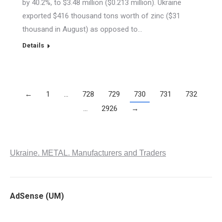
by 40.2%, to $3.48 million ($0.213 million). Ukraine
exported $416 thousand tons worth of zinc ($31
thousand in August) as opposed to…
Details
←
1
…
728
729
730
731
732
…
2926
→
Ukraine. METAL. Manufacturers and Traders
AdSense (UM)