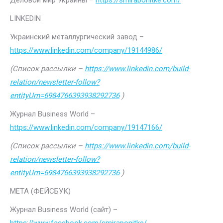
Деловой мир Украины –
https://smiraponitke.com/
LINKEDIN
Украинский металлургический завод –
https://www.linkedin.com/company/19144986/
(Список рассылки –
https://www.linkedin.com/build-
relation/newsletter-follow?
entityUrn=6984766393938292736
)
Журнал Business World –
https://www.linkedin.com/company/19147166/
(Список рассылки –
https://www.linkedin.com/build-
relation/newsletter-follow?
entityUrn=6984766393938292736
)
МЕТА (ФЕЙСБУК)
Журнал Business World (сайт) –