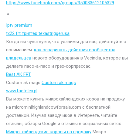
https://www.facebook.com/groups/350083612105329
Iptv premium
tx22 frt триггер texastriggerusa
Когда вы чувствуете, что уязвимы для вас, действуйте с
пониманием:
как оспаривать действия сообщества
владельцев
нового оборудования в Vecindia, которое вы
делаете пасо-а-пасо и грех-сорпрессас.
Best AK FRT
Custom ak mags
Custom ak mags
www.factolex.pl
Вы можете купить микрохайлендских коров на продажу
на microminihighlandcowforsale.com с бесплатной
доставкой. Изучая заводчиков в Интернете, читайте
отзывы, обзоры Google и отзывы в социальных сетях.
Микро-хайлендские коровы на продажу
Микро-