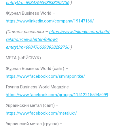
entityUrn=6984766393938292736
)
Журнал Business World –
https://www.linkedin.com/company/19147166/
(Список рассылки –
https://www.linkedin.com/build-
relation/newsletter-follow?
entityUrn=6984766393938292736
)
МЕТА (ФЕЙСБУК)
Журнал Business World (сайт) –
https://www.facebook.com/smiraponitke/
Группа Business World Magazine –
https://www.facebook.com/groups/114122155945099
Украинский метал (сайт) –
https://www.facebook.com/metalukr/
Украинский метал (группа) –