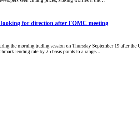
evelopers seen cutting prices, stoking worries if the…
oking for direction after FOMC meeting
ring the morning trading session on Thursday September 19 after the U
enchmark lending rate by 25 basis points to a range…