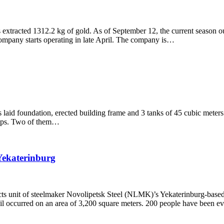
 extracted 1312.2 kg of gold. As of September 12, the current season o
company starts operating in late April. The company is…
 laid foundation, erected building frame and 3 tanks of 45 cubic meters
pumps. Two of them…
 Yekaterinburg
ducts unit of steelmaker Novolipetsk Steel (NLMK)’s Yekaterinburg-based
il occurred on an area of 3,200 square meters. 200 people have been e