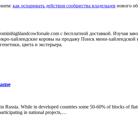
анием:
как оспаривать действия сообщества владельцев
нового обо
minihighlandcowforsale.com с бесплатной доставкой. Изучая зав
кро-хайлендские коровы на продажу Поиск мини-хайлендской к
генетики, цвета и экстерьера.
frame
 in Russia. While in developed countries some 50-60% of blocks of flats
participating in national projects,…