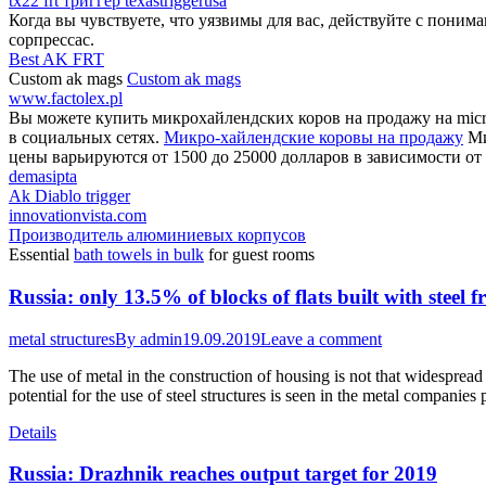
tx22 frt триггер texastriggerusa
Когда вы чувствуете, что уязвимы для вас, действуйте с поним
сорпрессас.
Best AK FRT
Custom ak mags
Custom ak mags
www.factolex.pl
Вы можете купить микрохайлендских коров на продажу на micro
в социальных сетях.
Микро-хайлендские коровы на продажу
Ми
цены варьируются от 1500 до 25000 долларов в зависимости от 
demasipta
Ak Diablo trigger
innovationvista.com
Производитель алюминиевых корпусов
Essential
bath towels in bulk
for guest rooms
Russia: only 13.5% of blocks of flats built with steel 
metal structures
By
admin
19.09.2019
Leave a comment
The use of metal in the construction of housing is not that widespread
potential for the use of steel structures is seen in the metal companies 
Details
Russia: Drazhnik reaches output target for 2019