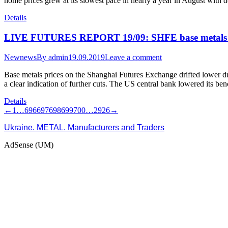
home prices grew at its slowest pace in nearly a year in August with d
Details
LIVE FUTURES REPORT 19/09: SHFE base metals lo
Newnews
By
admin
19.09.2019
Leave a comment
Base metals prices on the Shanghai Futures Exchange drifted lower du
a clear indication of further cuts. The US central bank lowered its b
Details
←
1
…
696
697
698
699
700
…
2926
→
Ukraine. METAL. Manufacturers and Traders
AdSense (UM)