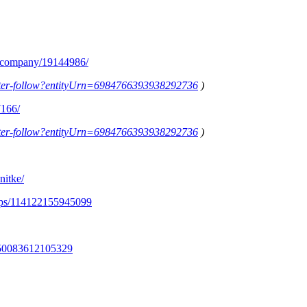
m/company/19144986/
letter-follow?entityUrn=6984766393938292736
)
7166/
letter-follow?entityUrn=6984766393938292736
)
nitke/
ups/114122155945099
350083612105329