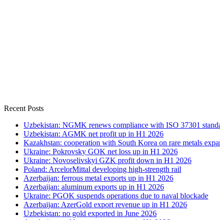
Recent Posts
Uzbekistan: NGMK renews compliance with ISO 37301 stand
Uzbekistan: AGMK net profit up in H1 2026
Kazakhstan: cooperation with South Korea on rare metals expa
Ukraine: Pokrovsky GOK net loss up in H1 2026
Ukraine: Novoselivskyi GZK profit down in H1 2026
Poland: ArcelorMittal developing high-strength rail
Azerbaijan: ferrous metal exports up in H1 2026
Azerbaijan: aluminum exports up in H1 2026
Ukraine: PGOK suspends operations due to naval blockade
Azerbaijan: AzerGold export revenue up in H1 2026
Uzbekistan: no gold exported in June 2026