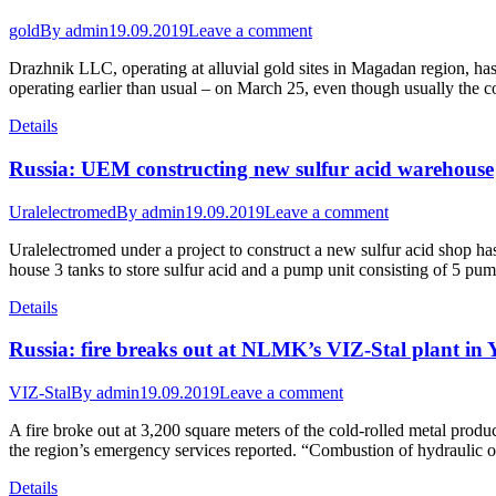
gold
By
admin
19.09.2019
Leave a comment
Drazhnik LLC, operating at alluvial gold sites in Magadan region, has
operating earlier than usual – on March 25, even though usually the 
Details
Russia: UEM constructing new sulfur acid warehouse
Uralelectromed
By
admin
19.09.2019
Leave a comment
Uralelectromed under a project to construct a new sulfur acid shop has
house 3 tanks to store sulfur acid and a pump unit consisting of 5 
Details
Russia: fire breaks out at NLMK’s VIZ-Stal plant in
VIZ-Stal
By
admin
19.09.2019
Leave a comment
A fire broke out at 3,200 square meters of the cold-rolled metal pro
the region’s emergency services reported. “Combustion of hydraulic o
Details