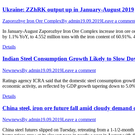
Ukraine: ZZhRK output up in January-August 2019
Zaporozhye Iron Ore Complex
By
admin
19.09.2019
Leave a commen
In January-August Zaporozhye Iron Ore Complex increase iron ore out
by 1.1% YoY, to 4.552 million tons with the iron content of 60.91%. 
Details
Indian Steel Consumption Growth Likely to Slow D
Newnews
By
admin
19.09.2019
Leave a comment
Ratings agency ICRA said that the domestic steel consumption grow
economic activity, as reflected by GDP growth tapering down to 5.
Details
China steel, iron ore future fall amid cloudy demand 
Newnews
By
admin
19.09.2019
Leave a comment
China steel futures slipped on Tuesday, retreating from a 1-1/2-month