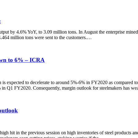
t
put by 4.6% YoY, to 3.09 million tons. In August the enterprise mined
4.464 million tons were sent to the customers.…
own to 6% – ICRA
th is expected to decelerate to around 5%-6% in FY2020 as compared 
0% in Q1 FY2020. Consequently, margin outlook for steelmakers has w
outlook
 high hit in the previous session on high inventories of steel products 