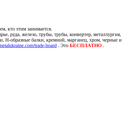
м, кто этим занимается.
е, руда, железо, трубы, трубы, конвертер, металлургия,
и, H-образные балки, кремний, марганец, хром, черные и
/metalukraine.com/trade-board
. Это
БЕСПЛАТНО
.