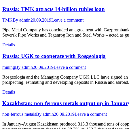
Russia: TMK attracts 14-billion rubles loan
TMK
By
admin
20.09.2019
Leave a comment
Pipe Metal Company has concluded an agreement with Gazprombank on
Seversk Pipe Works and Taganrog Iron and Steel Works – acted as 
Details
Russia: UGK to cooperate with Rosgeologia
mining
By
admin
20.09.2019
Leave a comment
Rosgeologia and the Managing Company UGK LLC have signed an agreem
prospecting, estimating and developing deposits in Russia and abroad
Details
Kazakhstan: non-ferrous metals output up in Janua
non-ferrous metals
By
admin
20.09.2019
Leave a comment
In January-August Kazakhstan produced 313.3 thousand tons of coppe