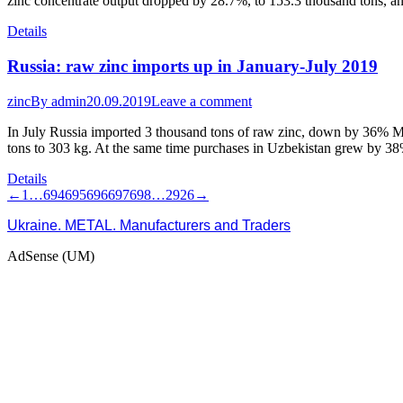
zinc concentrate output dropped by 28.7%, to 153.3 thousand tons, an
Details
Russia: raw zinc imports up in January-July 2019
zinc
By
admin
20.09.2019
Leave a comment
In July Russia imported 3 thousand tons of raw zinc, down by 36%
tons to 303 kg. At the same time purchases in Uzbekistan grew by 38
Details
←
1
…
694
695
696
697
698
…
2926
→
Ukraine. METAL. Manufacturers and Traders
AdSense (UM)