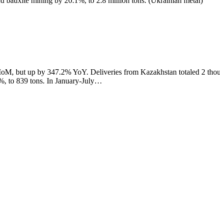
d bauxite mining by 20.1%, to 2.8 million tons. (Ukrainian metal)
 MoM, but up by 347.2% YoY. Deliveries from Kazakhstan totaled 2 t
%, to 839 tons. In January-July…