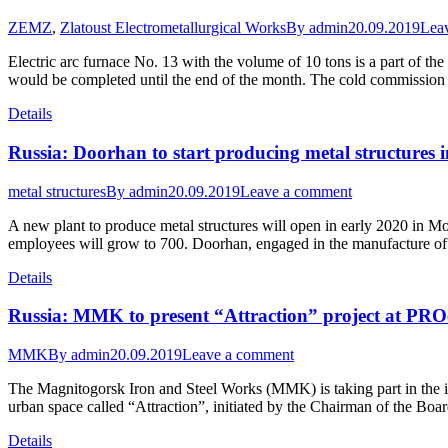
ZEMZ
,
Zlatoust Electrometallurgical Works
By
admin
20.09.2019
Lea
Electric arc furnace No. 13 with the volume of 10 tons is a part of t
would be completed until the end of the month. The cold commission 
Details
Russia: Doorhan to start producing metal structures
metal structures
By
admin
20.09.2019
Leave a comment
A new plant to produce metal structures will open in early 2020 in M
employees will grow to 700. Doorhan, engaged in the manufacture of 
Details
Russia: MMK to present “Attraction” project at PRO
MMK
By
admin
20.09.2019
Leave a comment
The Magnitogorsk Iron and Steel Works (MMK) is taking part in the in
urban space called “Attraction”, initiated by the Chairman of the Boa
Details