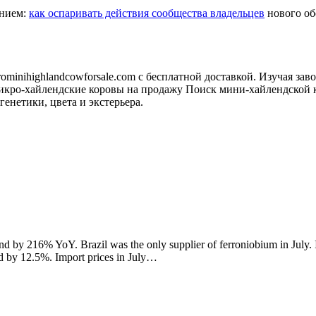
анием:
как оспаривать действия сообщества владельцев
нового обо
minihighlandcowforsale.com с бесплатной доставкой. Изучая зав
кро-хайлендские коровы на продажу Поиск мини-хайлендской к
генетики, цвета и экстерьера.
 by 216% YoY. Brazil was the only supplier of ferroniobium in July. 
sed by 12.5%. Import prices in July…