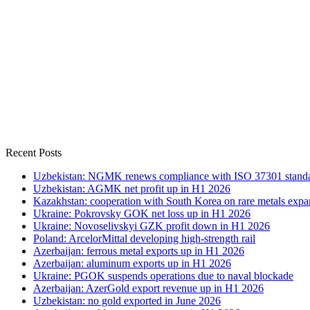
Recent Posts
Uzbekistan: NGMK renews compliance with ISO 37301 stand
Uzbekistan: AGMK net profit up in H1 2026
Kazakhstan: cooperation with South Korea on rare metals expa
Ukraine: Pokrovsky GOK net loss up in H1 2026
Ukraine: Novoselivskyi GZK profit down in H1 2026
Poland: ArcelorMittal developing high-strength rail
Azerbaijan: ferrous metal exports up in H1 2026
Azerbaijan: aluminum exports up in H1 2026
Ukraine: PGOK suspends operations due to naval blockade
Azerbaijan: AzerGold export revenue up in H1 2026
Uzbekistan: no gold exported in June 2026