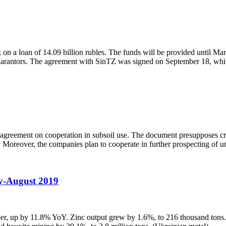
 a loan of 14.09 billion rubles. The funds will be provided until M
guarantors. The agreement with SinTZ was signed on September 18, wh
ent on cooperation in subsoil use. The document presupposes creatio
. Moreover, the companies plan to cooperate in further prospecting of 
ry-August 2019
r, up by 11.8% YoY. Zinc output grew by 1.6%, to 216 thousand tons. 