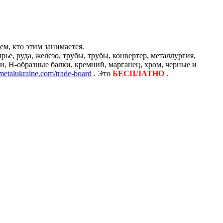
м, кто этим занимается.
е, руда, железо, трубы, трубы, конвертер, металлургия,
и, H-образные балки, кремний, марганец, хром, черные и
/metalukraine.com/trade-board
. Это
БЕСПЛАТНО
.