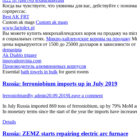
tx22 frt триггер texastriggerusa
Когда вы чувствуете, что уязвимы для вас, действуйте с поним
сорпрессас.
Best AK FRT
Custom ak mags
Custom ak mags
www.factolex.pl
Вы можете купить микрохайлендских коров на продажу на micro
в социальных сетях.
Микро-хайлендские коровы на продажу
Ми
цены варьируются от 1500 до 25000 долларов в зависимости от 
demasipta
Ak Diablo trigger
innovationvista.com
Производитель алюминиевых корпусов
Essential
bath towels in bulk
for guest rooms
Russia: ferroniobium imports up in July 2019
ferroniobium
By
admin
20.09.2019
Leave a comment
In July Russia imported 869 tons of ferroniobium, up by 79% MoM and
In monetary terms since the start of the year the imports have increa
Details
Russia: ZEMZ starts repairing electric arc furnace