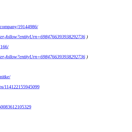
m/company/19144986/
letter-follow?entityUrn=6984766393938292736
)
7166/
letter-follow?entityUrn=6984766393938292736
)
nitke/
ups/114122155945099
350083612105329