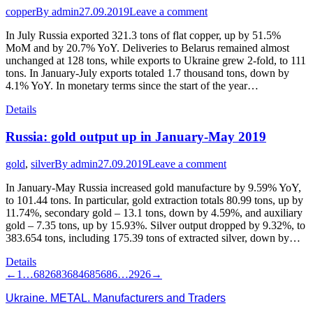
copper
By
admin
27.09.2019
Leave a comment
In July Russia exported 321.3 tons of flat copper, up by 51.5%
MoM and by 20.7% YoY. Deliveries to Belarus remained almost
unchanged at 128 tons, while exports to Ukraine grew 2-fold, to 111
tons. In January-July exports totaled 1.7 thousand tons, down by
4.1% YoY. In monetary terms since the start of the year…
Details
Russia: gold output up in January-May 2019
gold
,
silver
By
admin
27.09.2019
Leave a comment
In January-May Russia increased gold manufacture by 9.59% YoY,
to 101.44 tons. In particular, gold extraction totals 80.99 tons, up by
11.74%, secondary gold – 13.1 tons, down by 4.59%, and auxiliary
gold – 7.35 tons, up by 15.93%. Silver output dropped by 9.32%, to
383.654 tons, including 175.39 tons of extracted silver, down by…
Details
←
1
…
682
683
684
685
686
…
2926
→
Ukraine. METAL. Manufacturers and Traders