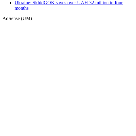
Ukraine: SkhidGOK saves over UAH 32 million in four
months
AdSense (UM)