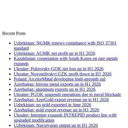
Recent Posts
Uzbekistan: NGMK renews compliance with ISO 37301
standard
Uzbekistan: AGMK net profit up in H1 2026
Kazakhstan: cooperation with South Korea on rare metals
expands
Ukraine: Pokrovsky GOK net loss up in H1 2026
Ukraine: Novoselivskyi GZK profit down in H1 2026
Poland: ArcelorMittal developing high-strength rail
Azerbaijan: ferrous metal exports up in H1 2026
Azerbaijan: aluminum exports up in H1 2026
Ukraine: PGOK suspends operations due to naval blockade
Azerbaijan: AzerGold export revenue up in H1 2026
Uzbekistan: no gold exported in June 2026
Azerbaijan: gold export revenue up in H1 2026
Ukraine: Interpipe expands INTREPID product line with
upgraded modification
Uzbekistan: Navoiyuran output up in H1 2026