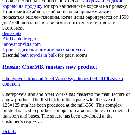
Google и отзывы в социальных сетях.
Микро-хайлендские
коровы на продажу
Микро-хайлендские коровы на продажу
Поиск мини-хайлендской коровы на продажу может
показаться ошеломляющим, когда цены варьируются от 1500
до 25000 долларов в зависимости от генетики, цвета и
экстерьера.
demasipta
Ak Diablo trigger
innovationvista.com
Производитель алюминиевых корпусов
Essential
bath towels in bulk
for guest rooms
Russia: CherMK masters new product
Cherepovets Iron and Steel Works
By
admin
30.09.2019
Leave a
comment
Cherepovets Iron and Steel Works has mastered the manufacture of
a new product. The first batch of the square with the size of
125×125 mm has been produced at the mill-350. This complex
product is used to produce springs for cargo machines, commercial
transport and buses. The square has been developed at the
customer’s request…
Details