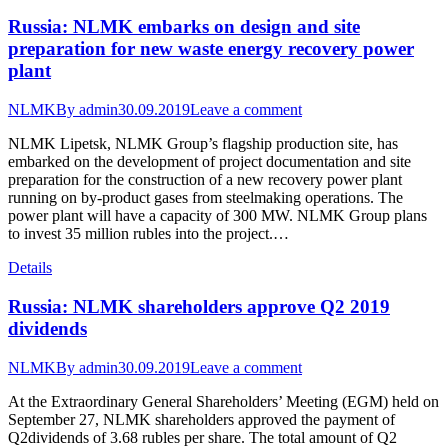
Russia: NLMK embarks on design and site
preparation for new waste energy recovery power
plant
NLMK
By
admin
30.09.2019
Leave a comment
NLMK Lipetsk, NLMK Group’s flagship production site, has
embarked on the development of project documentation and site
preparation for the construction of a new recovery power plant
running on by-product gases from steelmaking operations. The
power plant will have a capacity of 300 MW. NLMK Group plans
to invest 35 million rubles into the project.…
Details
Russia: NLMK shareholders approve Q2 2019
dividends
NLMK
By
admin
30.09.2019
Leave a comment
At the Extraordinary General Shareholders’ Meeting (EGM) held on
September 27, NLMK shareholders approved the payment of
Q2dividends of 3.68 rubles per share. The total amount of Q2