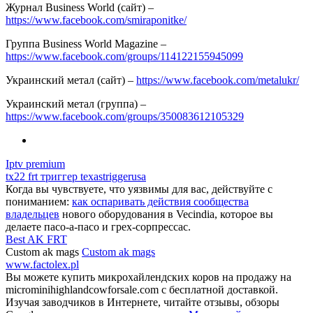
Журнал Business World (сайт) –
https://www.facebook.com/smiraponitke/
Группа Business World Magazine –
https://www.facebook.com/groups/114122155945099
Украинский метал (сайт) –
https://www.facebook.com/metalukr/
Украинский метал (группа) –
https://www.facebook.com/groups/350083612105329
Iptv premium
tx22 frt триггер texastriggerusa
Когда вы чувствуете, что уязвимы для вас, действуйте с
пониманием:
как оспаривать действия сообщества
владельцев
нового оборудования в Vecindia, которое вы
делаете пасо-а-пасо и грех-сорпрессас.
Best AK FRT
Custom ak mags
Custom ak mags
www.factolex.pl
Вы можете купить микрохайлендских коров на продажу на
microminihighlandcowforsale.com с бесплатной доставкой.
Изучая заводчиков в Интернете, читайте отзывы, обзоры