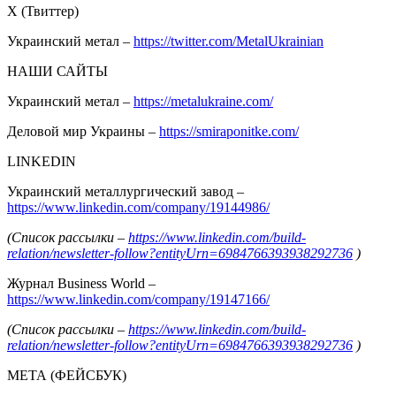
Х (Твиттер)
Украинский метал –
https://twitter.com/MetalUkrainian
НАШИ САЙТЫ
Украинский метал –
https://metalukraine.com/
Деловой мир Украины –
https://smiraponitke.com/
LINKEDIN
Украинский металлургический завод –
https://www.linkedin.com/company/19144986/
(Список рассылки –
https://www.linkedin.com/build-
relation/newsletter-follow?entityUrn=6984766393938292736
)
Журнал Business World –
https://www.linkedin.com/company/19147166/
(Список рассылки –
https://www.linkedin.com/build-
relation/newsletter-follow?entityUrn=6984766393938292736
)
МЕТА (ФЕЙСБУК)