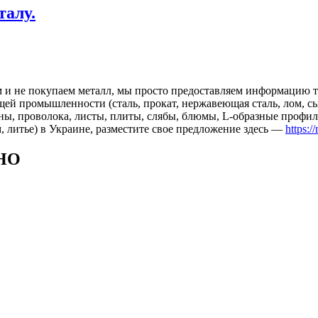
талу.
 и не покупаем металл, мы просто предоставляем информацию те
 промышленности (сталь, прокат, нержавеющая сталь, лом, сырь
ны, проволока, листы, плиты, слябы, блюмы, L-образные профил
, литье) в Украине, разместите свое предложение здесь —
https:/
НО