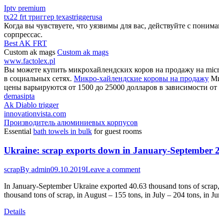
Iptv premium
tx22 frt триггер texastriggerusa
Когда вы чувствуете, что уязвимы для вас, действуйте с поним
сорпрессас.
Best AK FRT
Custom ak mags
Custom ak mags
www.factolex.pl
Вы можете купить микрохайлендских коров на продажу на micro
в социальных сетях.
Микро-хайлендские коровы на продажу
Ми
цены варьируются от 1500 до 25000 долларов в зависимости от 
demasipta
Ak Diablo trigger
innovationvista.com
Производитель алюминиевых корпусов
Essential
bath towels in bulk
for guest rooms
Ukraine: scrap exports down in January-September 
scrap
By
admin
09.10.2019
Leave a comment
In January-September Ukraine exported 40.63 thousand tons of scrap,
thousand tons of scrap, in August – 155 tons, in July – 204 tons, in 
Details