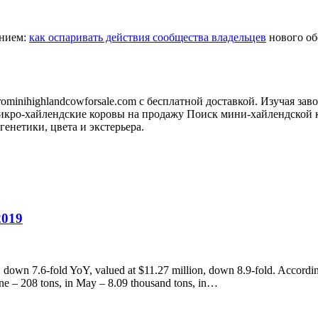
анием:
как оспаривать действия сообщества владельцев
нового обо
minihighlandcowforsale.com с бесплатной доставкой. Изучая зав
кро-хайлендские коровы на продажу Поиск мини-хайлендской к
генетики, цвета и экстерьера.
2019
 down 7.6-fold YoY, valued at $11.27 million, down 8.9-fold. According
June – 208 tons, in May – 8.09 thousand tons, in…