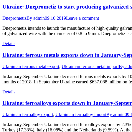
Ukraine: Dneprometiz to start producing galvanized s
Dneprometiz
By
admin
09.10.2019
Leave a comment
Dneprometiz intends to launch the manufacture of high-quality galvaniz
of galvanized wire with the diameter of 0.8 to 9 mm. Dneprometiz is 
Details
Ukraine: ferrous metals exports down in January-Se
Ukrainian ferrous metal export
,
Ukrainian ferrous metal import
By
ad
In January-September Ukraine decreased ferrous metals exports by 10,
months of 2018. In September Ukraine earned $637.088 million on fe
Details
Ukraine: ferroalloys exports down in January-Septe
Ukrainian ferroalloy export
,
Ukrainian ferroalloy import
By
admin
09.
In January-September Ukraine decreased ferroalloys exports by 2.3% 
Turkey (17.38%), Italy (16.08%) and the Netherlands (9.59%). At th