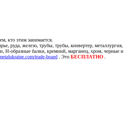
м, кто этим занимается.
е, руда, железо, трубы, трубы, конвертер, металлургия,
и, H-образные балки, кремний, марганец, хром, черные и
/metalukraine.com/trade-board
. Это
БЕСПЛАТНО
.