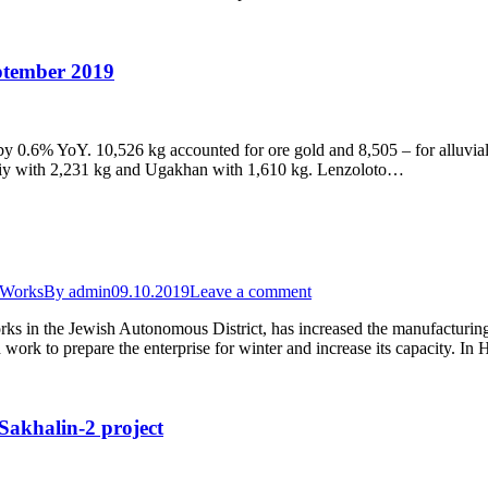
eptember 2019
by 0.6% YoY. 10,526 kg accounted for ore gold and 8,505 – for alluvial
hiy with 2,231 kg and Ugakhan with 1,610 kg. Lenzoloto…
 Works
By
admin
09.10.2019
Leave a comment
s in the Jewish Autonomous District, has increased the manufacturing
work to prepare the enterprise for winter and increase its capacity. I
Sakhalin-2 project