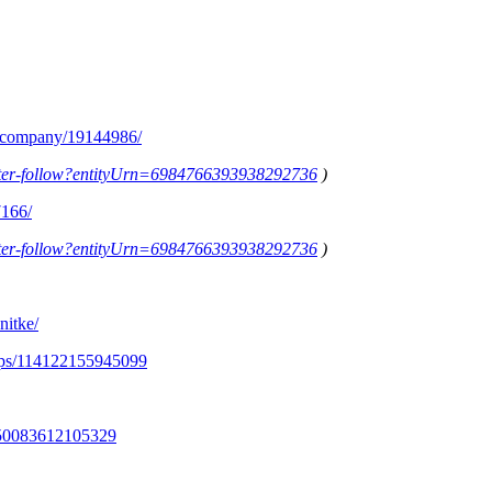
m/company/19144986/
letter-follow?entityUrn=6984766393938292736
)
7166/
letter-follow?entityUrn=6984766393938292736
)
nitke/
ups/114122155945099
350083612105329