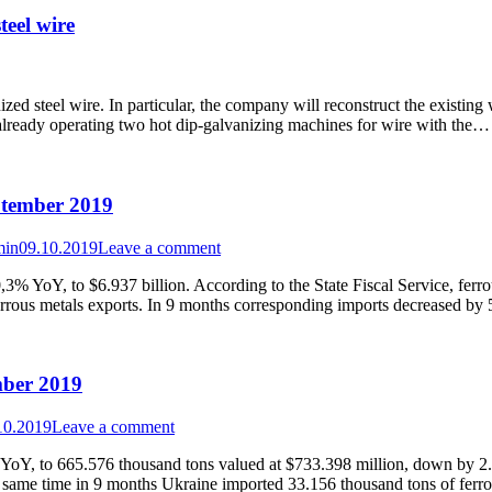
teel wire
ed steel wire. In particular, the company will reconstruct the existing
already operating two hot dip-galvanizing machines for wire with the…
ptember 2019
min
09.10.2019
Leave a comment
3% YoY, to $6.937 billion. According to the State Fiscal Service, ferr
rrous metals exports. In 9 months corresponding imports decreased b
mber 2019
10.2019
Leave a comment
YoY, to 665.576 thousand tons valued at $733.398 million, down by 2.
e same time in 9 months Ukraine imported 33.156 thousand tons of fe