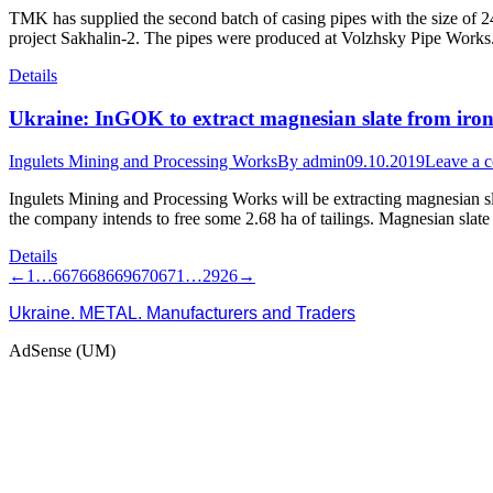
TMK has supplied the second batch of casing pipes with the size of
project Sakhalin-2. The pipes were produced at Volzhsky Pipe Works.
Details
Ukraine: InGOK to extract magnesian slate from iron
Ingulets Mining and Processing Works
By
admin
09.10.2019
Leave a 
Ingulets Mining and Processing Works will be extracting magnesian slat
the company intends to free some 2.68 ha of tailings. Magnesian slat
Details
←
1
…
667
668
669
670
671
…
2926
→
Ukraine. METAL. Manufacturers and Traders
AdSense (UM)