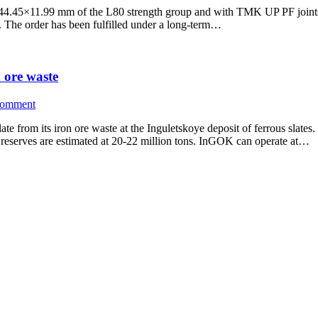
 244.45×11.99 mm of the L80 strength group and with TMK UP PF joint
 The order has been fulfilled under a long-term…
 ore waste
comment
e from its iron ore waste at the Inguletskoye deposit of ferrous slates.
e reserves are estimated at 20-22 million tons. InGOK can operate at…