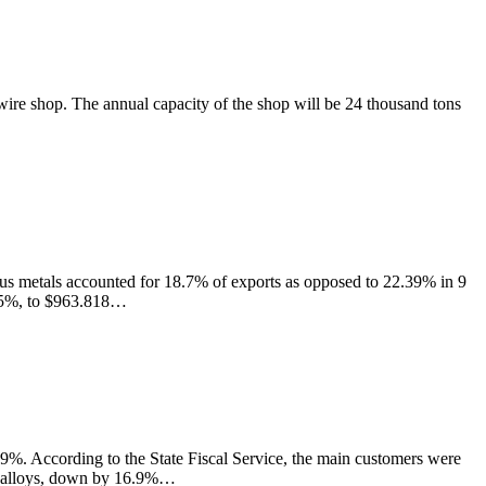
 wire shop. The annual capacity of the shop will be 24 thousand tons
ous metals accounted for 18.7% of exports as opposed to 22.39% in 9
y 5%, to $963.818…
9%. According to the State Fiscal Service, the main customers were
rroalloys, down by 16.9%…