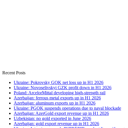
Recent Posts
Ukraine: Pokrovsky GOK net loss up in H1 2026
Ukraine: Novoselivskyi GZK profit down in H1 2026
Poland: ArcelorMittal developing high-strength rail
Azerbaijan: ferrous metal exports up in H1 2026
Azerbaijan: aluminum exports up in H1 2026
Ukraine: PGOK suspends operations due to naval blockade
Azerbaijan: AzerGold export revenue up in H1 2026
Uzbekistan: no gold exported in June 2026
Azerbaijan: gold export revenue up in H1 2026