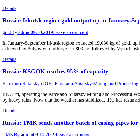
Details
Russia: Irkutsk region gold output up in January-S
gold
By
admin
09.10.2019
Leave a comment
In January-September Irkutsk region extracted 19,030 kg of gold, up 
achieved by Polyus Verninskoye – 5,803 kg, followed by Vysochais
Details
Russia: KSGOK reaches 95% of capacity
Kimkano-Sutarsky GOK
,
Kimkano-Sutarsky Mining and Processing
IRC Ltd, operating the Kimkano-Sutarsky Mining and Processing Work
by heavy rains. Now that the weather has stabilized, IRC has resumed 
Details
Russia: TMK sends another batch of casing pipes for 
TMK
By
admin
09.10.2019
Leave a comment