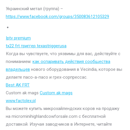
Украинский метал (группа) –
https://www.facebook.com/groups/350083612105329
Iptv premium
tx22 frt триггер texastriggerusa
Когда вы чувствуете, что уязвимы для вас, действуйте с
пониманием:
как оспаривать действия сообщества
владельцев
нового оборудования в Vecindia, которое вы
делаете пасо-а-пасо и грех-сорпрессас.
Best AK FRT
Custom ak mags
Custom ak mags
www.factolex.pl
Вы можете купить микрохайлендских коров на продажу
на microminihighlandcowforsale.com с бесплатной
доставкой. Изучая заводчиков в Интернете, читайте