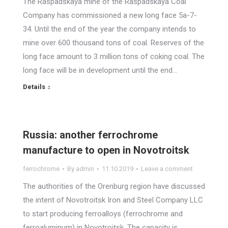
The Raspadskaya mine of the Raspadskaya Coal
Company has commissioned a new long face 5a-7-
34. Until the end of the year the company intends to
mine over 600 thousand tons of coal. Reserves of the
long face amount to 3 million tons of coking coal. The
long face will be in development until the end…
Details
Russia: another ferrochrome
manufacture to open in Novotroitsk
ferrochrome
By
admin
11.10.2019
Leave a comment
The authorities of the Orenburg region have discussed
the intent of Novotroitsk Iron and Steel Company LLC
to start producing ferroalloys (ferrochrome and
ferroaluminum) in Novotroitsk. The capacity is