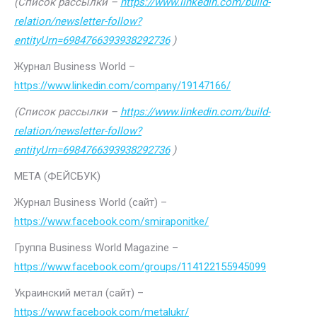
(Список рассылки –
https://www.linkedin.com/build-
relation/newsletter-follow?
entityUrn=6984766393938292736
)
Журнал Business World –
https://www.linkedin.com/company/19147166/
(Список рассылки –
https://www.linkedin.com/build-
relation/newsletter-follow?
entityUrn=6984766393938292736
)
МЕТА (ФЕЙСБУК)
Журнал Business World (сайт) –
https://www.facebook.com/smiraponitke/
Группа Business World Magazine –
https://www.facebook.com/groups/114122155945099
Украинский метал (сайт) –
https://www.facebook.com/metalukr/