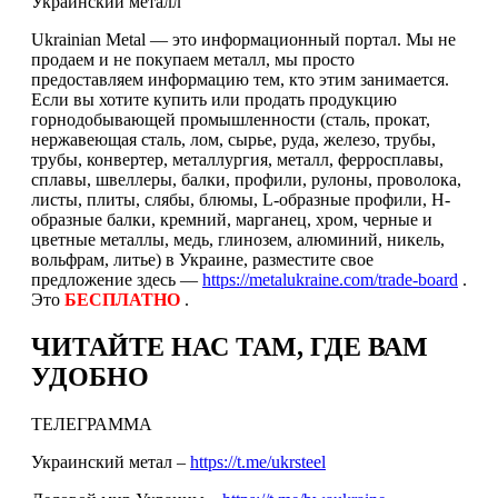
Украинский металл
Ukrainian Metal — это информационный портал. Мы не
продаем и не покупаем металл, мы просто
предоставляем информацию тем, кто этим занимается.
Если вы хотите купить или продать продукцию
горнодобывающей промышленности (сталь, прокат,
нержавеющая сталь, лом, сырье, руда, железо, трубы,
трубы, конвертер, металлургия, металл, ферросплавы,
сплавы, швеллеры, балки, профили, рулоны, проволока,
листы, плиты, слябы, блюмы, L-образные профили, H-
образные балки, кремний, марганец, хром, черные и
цветные металлы, медь, глинозем, алюминий, никель,
вольфрам, литье) в Украине, разместите свое
предложение здесь —
https://metalukraine.com/trade-board
.
Это
БЕСПЛАТНО
.
ЧИТАЙТЕ НАС ТАМ, ГДЕ ВАМ
УДОБНО
ТЕЛЕГРАММА
Украинский метал –
https://t.me/ukrsteel