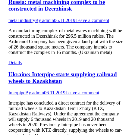
Russia: metal machining complex to be
constructed in Dzerzhinsk
metal industry
By
admin
06.11.2019
Leave a comment
A manufacturing complex of metal wares machining will be
constructed in Dzerzhinsk for 296.5 million rubles. The
Ardmanol Company has been given a land plot with the size
of 26 thousand square meters. The company intends to
construct the complex in 16 months. (Ukrainian metal)
Details
Ukraine: Interpipe starts supplying railroad
wheels to Kazakhstan
Interpipe
By
admin
06.11.2019
Leave a comment
Interpipe has concluded a direct contract for the delivery of
railroad wheels to Kazakhstan Temir Zholy (KTZ,
Kazakhstan Railways). Under the agreement the company
will supply 6 thousand wheels in 2019 and 20 thousand
wheels in 2020. Previously Interpipe has never been
cooperating with KTZ directly, supplying the wheels to car-