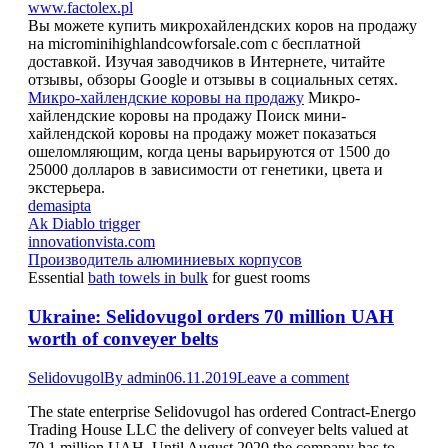
www.factolex.pl
Вы можете купить микрохайлендских коров на продажу
на microminihighlandcowforsale.com с бесплатной
доставкой. Изучая заводчиков в Интернете, читайте
отзывы, обзоры Google и отзывы в социальных сетях.
Микро-хайлендские коровы на продажу
Микро-
хайлендские коровы на продажу Поиск мини-
хайлендской коровы на продажу может показаться
ошеломляющим, когда цены варьируются от 1500 до
25000 долларов в зависимости от генетики, цвета и
экстерьера.
demasipta
Ak Diablo trigger
innovationvista.com
Производитель алюминиевых корпусов
Essential
bath towels in bulk
for guest rooms
Ukraine: Selidovugol orders 70 million UAH
worth of conveyer belts
Selidovugol
By
admin
06.11.2019
Leave a comment
The state enterprise Selidovugol has ordered Contract-Energo
Trading House LLC the delivery of conveyer belts valued at
70.1 million UAH. Until August 2020 the company has to