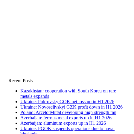
Recent Posts
Kazakhstan: cooperation with South Korea on rare
metals expands
Ukraine: Pokrovsky GOK net loss up in H1 2026
Ukraine: Novoselivskyi GZK profit down in H1 2026
Poland: ArcelorMittal developing high-strength rail
Azerbaijan: ferrous metal exports up in H1 2026
Azerbaijan: aluminum exports up in H1 2026
Ukraine: PGOK suspends operations due to naval
blockade