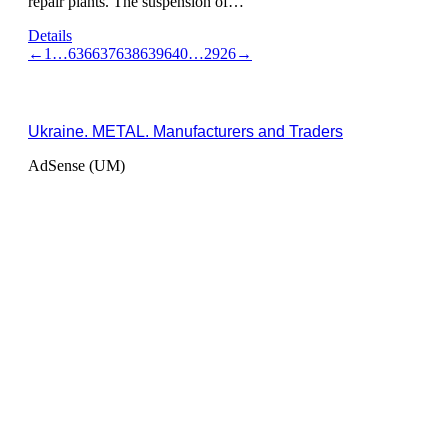
repair plants. The suspension of…
Details
←
1
…
636
637
638
639
640
…
2926
→
Ukraine. METAL. Manufacturers and Traders
AdSense (UM)