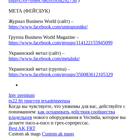
entityUrn=6984766393938292736
)
МЕТА (ФЕЙСБУК)
Журнал Business World (сайт) –
https://www.facebook.com/smiraponitke/
Группа Business World Magazine –
https://www.facebook.com/groups/114122155945099
Украинский метал (сайт) –
https://www.facebook.com/metalukr/
Украинский метал (группа) –
https://www.facebook.com/groups/350083612105329
Iptv premium
tx22 frt триггер texastriggerusa
Когда вы чувствуете, что уязвимы для вас, действуйте с
пониманием:
как оспаривать действия сообщества
владельцев
нового оборудования в Vecindia, которое вы
делаете пасо-а-пасо и грех-сорпрессас.
Best AK FRT
Custom ak mags
Custom ak mags