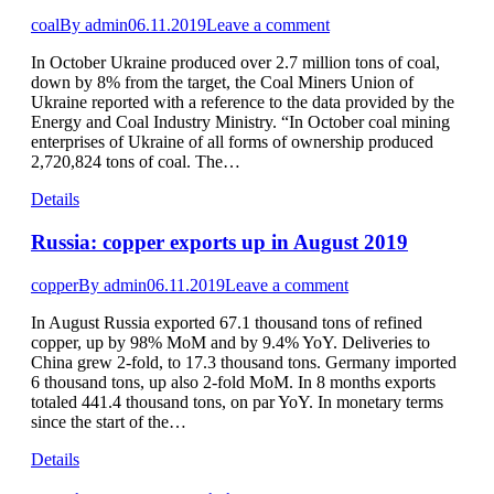
coal
By
admin
06.11.2019
Leave a comment
In October Ukraine produced over 2.7 million tons of coal,
down by 8% from the target, the Coal Miners Union of
Ukraine reported with a reference to the data provided by the
Energy and Coal Industry Ministry. “In October coal mining
enterprises of Ukraine of all forms of ownership produced
2,720,824 tons of coal. The…
Details
Russia: copper exports up in August 2019
copper
By
admin
06.11.2019
Leave a comment
In August Russia exported 67.1 thousand tons of refined
copper, up by 98% MoM and by 9.4% YoY. Deliveries to
China grew 2-fold, to 17.3 thousand tons. Germany imported
6 thousand tons, up also 2-fold MoM. In 8 months exports
totaled 441.4 thousand tons, on par YoY. In monetary terms
since the start of the…
Details