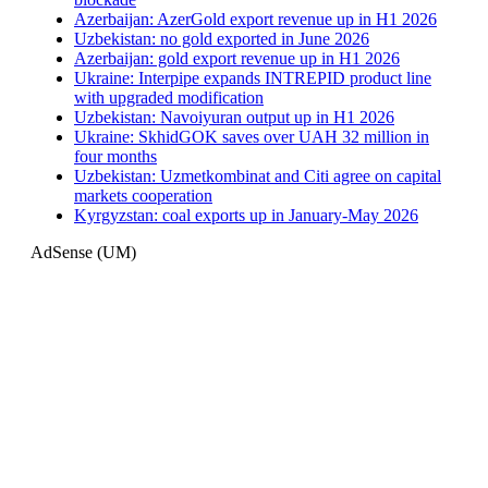
Azerbaijan: AzerGold export revenue up in H1 2026
Uzbekistan: no gold exported in June 2026
Azerbaijan: gold export revenue up in H1 2026
Ukraine: Interpipe expands INTREPID product line
with upgraded modification
Uzbekistan: Navoiyuran output up in H1 2026
Ukraine: SkhidGOK saves over UAH 32 million in
four months
Uzbekistan: Uzmetkombinat and Citi agree on capital
markets cooperation
Kyrgyzstan: coal exports up in January-May 2026
AdSense (UM)