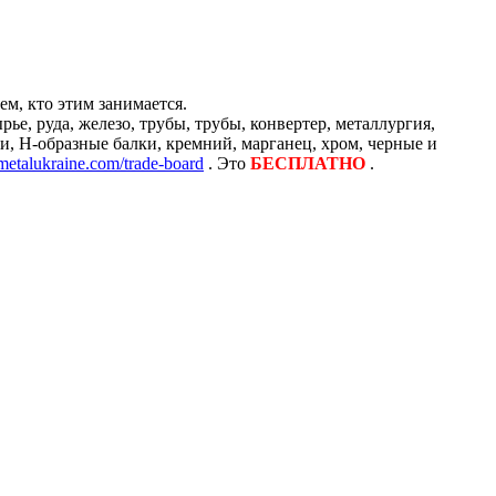
м, кто этим занимается.
е, руда, железо, трубы, трубы, конвертер, металлургия,
и, H-образные балки, кремний, марганец, хром, черные и
/metalukraine.com/trade-board
. Это
БЕСПЛАТНО
.