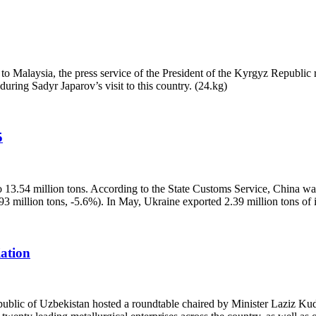
rs to Malaysia, the press service of the President of the Kyrgyz Republ
ing Sadyr Japarov’s visit to this country. (24.kg)
5
 13.54 million tons. According to the State Customs Service, China wa
93 million tons, -5.6%). In May, Ukraine exported 2.39 million tons of
iation
public of Uzbekistan hosted a roundtable chaired by Minister Laziz Kud