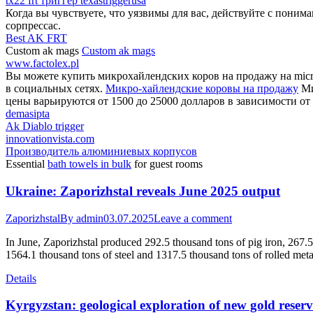
tx22 frt триггер texastriggerusa
Когда вы чувствуете, что уязвимы для вас, действуйте с поним
сорпрессас.
Best AK FRT
Custom ak mags
Custom ak mags
www.factolex.pl
Вы можете купить микрохайлендских коров на продажу на micro
в социальных сетях.
Микро-хайлендские коровы на продажу
Ми
цены варьируются от 1500 до 25000 долларов в зависимости от 
demasipta
Ak Diablo trigger
innovationvista.com
Производитель алюминиевых корпусов
Essential
bath towels in bulk
for guest rooms
Ukraine: Zaporizhstal reveals June 2025 output
Zaporizhstal
By
admin
03.07.2025
Leave a comment
In June, Zaporizhstal produced 292.5 thousand tons of pig iron, 267.5
1564.1 thousand tons of steel and 1317.5 thousand tons of rolled meta
Details
Kyrgyzstan: geological exploration of new gold reser