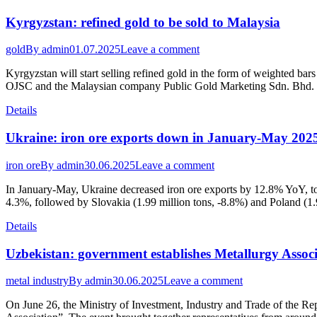
Kyrgyzstan: refined gold to be sold to Malaysia
gold
By
admin
01.07.2025
Leave a comment
Kyrgyzstan will start selling refined gold in the form of weighted ba
OJSC and the Malaysian company Public Gold Marketing Sdn. Bhd. dur
Details
Ukraine: iron ore exports down in January-May 202
iron ore
By
admin
30.06.2025
Leave a comment
In January-May, Ukraine decreased iron ore exports by 12.8% YoY, to
4.3%, followed by Slovakia (1.99 million tons, -8.8%) and Poland (1.
Details
Uzbekistan: government establishes Metallurgy Assoc
metal industry
By
admin
30.06.2025
Leave a comment
On June 26, the Ministry of Investment, Industry and Trade of the Re