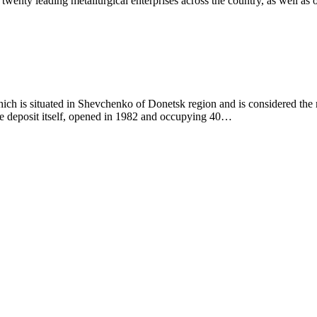
twenty leading metallurgical enterprises across the country, as well as
ich is situated in Shevchenko of Donetsk region and is considered the m
the deposit itself, opened in 1982 and occupying 40…