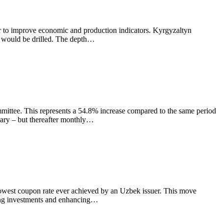
 to improve economic and production indicators. Kyrgyzaltyn
ls would be drilled. The depth…
mmittee. This represents a 54.8% increase compared to the same period
uary – but thereafter monthly…
lowest coupon rate ever achieved by an Uzbek issuer. This move
ting investments and enhancing…