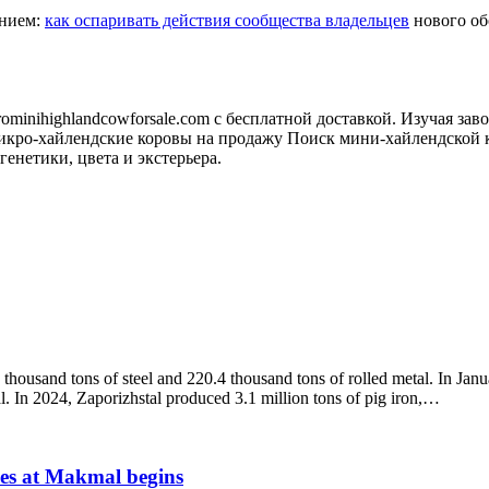
анием:
как оспаривать действия сообщества владельцев
нового обо
minihighlandcowforsale.com с бесплатной доставкой. Изучая зав
кро-хайлендские коровы на продажу Поиск мини-хайлендской к
генетики, цвета и экстерьера.
 thousand tons of steel and 220.4 thousand tons of rolled metal. In Ja
l. In 2024, Zaporizhstal produced 3.1 million tons of pig iron,…
ves at Makmal begins