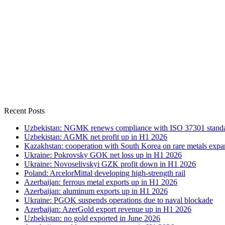
Recent Posts
Uzbekistan: NGMK renews compliance with ISO 37301 stand
Uzbekistan: AGMK net profit up in H1 2026
Kazakhstan: cooperation with South Korea on rare metals expa
Ukraine: Pokrovsky GOK net loss up in H1 2026
Ukraine: Novoselivskyi GZK profit down in H1 2026
Poland: ArcelorMittal developing high-strength rail
Azerbaijan: ferrous metal exports up in H1 2026
Azerbaijan: aluminum exports up in H1 2026
Ukraine: PGOK suspends operations due to naval blockade
Azerbaijan: AzerGold export revenue up in H1 2026
Uzbekistan: no gold exported in June 2026