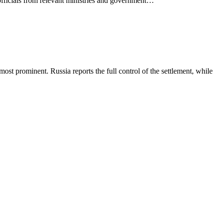
 officials from relevant ministries and government…
ost prominent. Russia reports the full control of the settlement, while