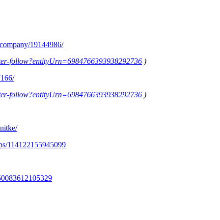
m/company/19144986/
letter-follow?entityUrn=6984766393938292736
)
7166/
letter-follow?entityUrn=6984766393938292736
)
nitke/
ups/114122155945099
350083612105329