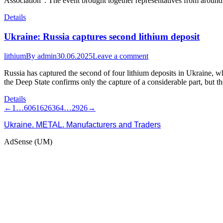
Association”. The event brought together representatives from around 
Details
Ukraine: Russia captures second lithium deposit
lithium
By
admin
30.06.2025
Leave a comment
Russia has captured the second of four lithium deposits in Ukraine, wh
the Deep State confirms only the capture of a considerable part, but 
Details
←
1
…
60
61
62
63
64
…
2926
→
Ukraine. METAL. Manufacturers and Traders
AdSense (UM)