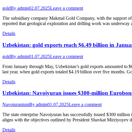
gold
By
admin
02.07.2025
Leave a comment
The subsidiary company Makmal Gold Company, with the support of K
reported that geological exploration and drilling work was underway at
Details
Uzbekistan: gold exports reach $6.49 billion in Jan
gold
By
admin
01.07.2025
Leave a comment
From January through May, Uzbekistan’s gold exports amounted to $6.4
last year, when gold exports totaled $4.19 billion over five months.
Details
Uzbekistan: Navoiyuran issues $300-million Eurobond
Navoiuranium
By
admin
01.07.2025
Leave a comment
The state enterprise Navoiyuran has successfully issued $300 millio
aligns with the objectives outlined by President Shavkat Mirziyoyev
Details