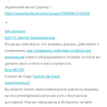
Украинский метал (группа) –
https://www.facebook.com/groups/350083612105329
Iptv premium
tx22 frt триггер texastriggerusa
Когда вы чувствуете, что уязвимы для вас, действуйте с
пониманием:
как оспаривать действия сообщества
владельцев
нового оборудования в Vecindia, которое вы
делаете пасо-а-пасо и грех-сорпрессас.
Best AK FRT
Custom ak mags
Custom ak mags
www.factolex.pl
Вы можете купить микрохайлендских коров на продажу
на microminihighlandcowforsale.com с бесплатной
доставкой. Изучая заводчиков в Интернете, читайте