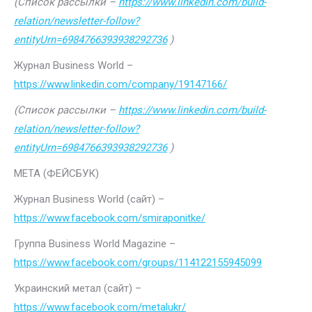
(Список рассылки –
https://www.linkedin.com/build-
relation/newsletter-follow?
entityUrn=6984766393938292736
)
Журнал Business World –
https://www.linkedin.com/company/19147166/
(Список рассылки –
https://www.linkedin.com/build-
relation/newsletter-follow?
entityUrn=6984766393938292736
)
МЕТА (ФЕЙСБУК)
Журнал Business World (сайт) –
https://www.facebook.com/smiraponitke/
Группа Business World Magazine –
https://www.facebook.com/groups/114122155945099
Украинский метал (сайт) –
https://www.facebook.com/metalukr/