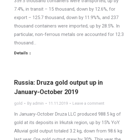
359.5 thousand containers were transported, up by
7.4%, in transit – 15 thousand, down by 12.6%, for
export – 125.7 thousand, down by 11.9%%, and 237
thousand containers were imported, up by 28.5%. In
particular, non-ferrous metals ore accounted for 12.3
thousand…
Details
Russia: Druza gold output up in
January-October 2019
gold
By
admin
11.11.2019
Leave a comment
In January-October Druza LLC produced 988.5 kg of
gold at its deposits in Irkutsk region, up by 15% YoY.
Alluvial gold output totaled 3.2 kg, down from 98.6 kg
last year. Ore gold output grew by 30%. This year the