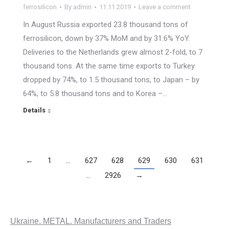
ferrosilicon
By
admin
11.11.2019
Leave a comment
In August Russia exported 23.8 thousand tons of
ferrosilicon, down by 37% MoM and by 31.6% YoY.
Deliveries to the Netherlands grew almost 2-fold, to 7
thousand tons. At the same time exports to Turkey
dropped by 74%, to 1.5 thousand tons, to Japan – by
64%, to 5.8 thousand tons and to Korea –…
Details
←
1
…
627
628
629
630
631
…
2926
→
Ukraine. METAL. Manufacturers and Traders