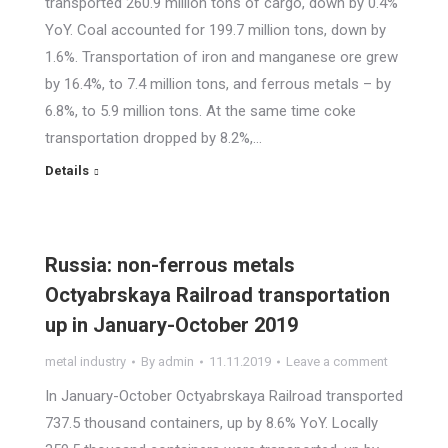
transported 260.9 million tons of cargo, down by 0.4%
YoY. Coal accounted for 199.7 million tons, down by
1.6%. Transportation of iron and manganese ore grew
by 16.4%, to 7.4 million tons, and ferrous metals – by
6.8%, to 5.9 million tons. At the same time coke
transportation dropped by 8.2%,…
Details
Russia: non-ferrous metals
Octyabrskaya Railroad transportation
up in January-October 2019
metal industry
By
admin
11.11.2019
Leave a comment
In January-October Octyabrskaya Railroad transported
737.5 thousand containers, up by 8.6% YoY. Locally