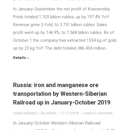
In January-September the net profit of Ksenievskiy
Priisk totaled 1.103 billion rubles, up by 197.4% YoY.
Revenue grew 2-fold, to 3.751 billion rubles. Sales
profit went up by 146.9%, to 1.568 billion rubles. As of
October 1 the company has extracted 1334 kg of gold,
up by 23 kg YoY. The debt totaled 386.434 million…
Details
Russia: iron and manganese ore
transportation by Western-Siberian
Railroad up in January-October 2019
metal industry
By
admin
11.11.2019
Leave a comment
In January-October Western-Siberian Railroad