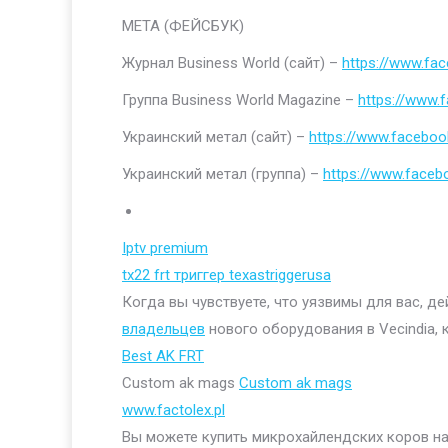
МЕТА (ФЕЙСБУК)
Журнал Business World (сайт) –
https://www.fa
Группа Business World Magazine –
https://www
Украинский метал (сайт) –
https://www.faceboo
Украинский метал (группа) –
https://www.face
Iptv premium
tx22 frt триггер texastriggerusa
Когда вы чувствуете, что уязвимы для вас, д
владельцев
нового оборудования в Vecindia, 
Best AK FRT
Custom ak mags
Custom ak mags
www.factolex.pl
Вы можете купить микрохайлендских коров на 