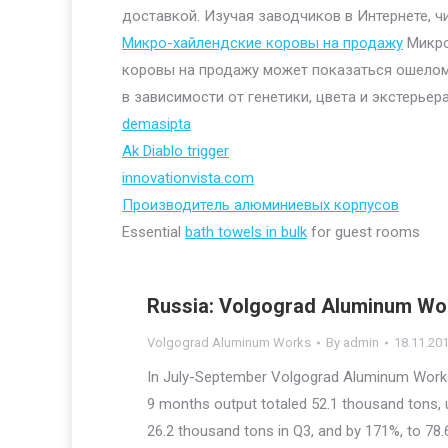
доставкой. Изучая заводчиков в Интернете, ч
Микро-хайлендские коровы на продажу
Микро
коровы на продажу может показаться ошелом
в зависимости от генетики, цвета и экстерьера
demasipta
Ak Diablo trigger
innovationvista.com
Производитель алюминиевых корпусов
Essential
bath towels in bulk
for guest rooms
Russia: Volgograd Aluminum Wor
Volgograd Aluminum Works
By
admin
18.11.20
In July-September Volgograd Aluminum Works
9 months output totaled 52.1 thousand tons, 
26.2 thousand tons in Q3, and by 171%, to 78.