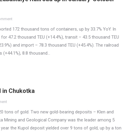
comment
ported 172 thousand tons of containers, up by 33.7% YoY. In
 for 47.2 thousand TEU (+14.4%), transit – 43.5 thousand TEU
23.9%) and import – 78.3 thousand TEU (+45.4%). The railroad
s (+44.1%), 8.8 thousand…
d in Chukotka
ment
0 tons of gold. Two new gold-bearing deposits – Klen and
ka Mining and Geological Company was the leader among 5
year the Kupol deposit yielded over 9 tons of gold, up by a ton