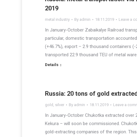
2019
metal industry
By
admin
18.11.2019
Leave a 
In January-October Zabaikalye Railroad trans
particular, domestic transportation accounted
(+46.7%), export – 2.9 thousand containers (-
transported 22.9 thousand TEU of metal ware
Details
Russia: 20 tons of gold extracte
gold
,
silver
By
admin
18.11.2019
Leave a com
In January-October Chukotka extracted over 2
Kekura – will soon be commissioned. Chukot
gold-extracting companies of the region. This 