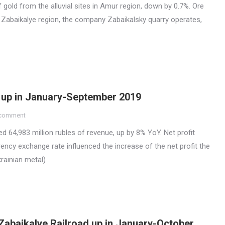
 gold from the alluvial sites in Amur region, down by 0.7%. Ore
n Zabaikalye region, the company Zabaikalsky quarry operates,
up in January-September 2019
 comment
4,983 million rubles of revenue, up by 8% YoY. Net profit
rency exchange rate influenced the increase of the net profit the
rainian metal)
 Zabaikalye Railroad up in January-October