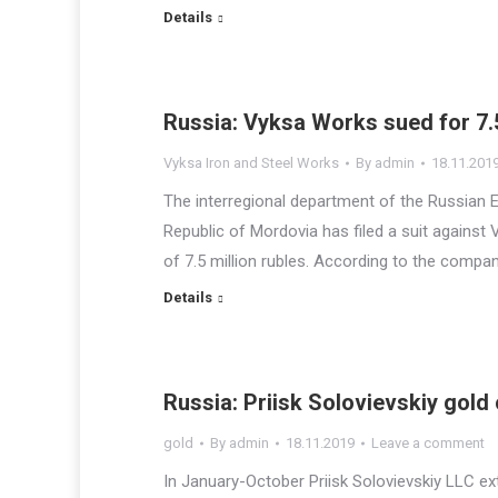
Details
Russia: Vyksa Works sued for 7.5
Vyksa Iron and Steel Works
By
admin
18.11.201
The interregional department of the Russian 
Republic of Mordovia has filed a suit agains
of 7.5 million rubles. According to the company,
Details
Russia: Priisk Solovievskiy gold
gold
By
admin
18.11.2019
Leave a comment
In January-October Priisk Solovievskiy LLC ext