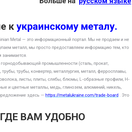
Больше на
русском языке
ие к
украинскому металу.
ainian Metal — это информационный портал. Мы не продаем и не
упаем металл, мы просто предоставляем информацию тем, кто
м занимается.
ю горнодобывающей промышленности (сталь, прокат,
 трубы, трубы, конвертер, металлургия, металл, ферросплавы,
роволока, листы, плиты, слябы, блюмы, L-образные профили, H-
ные и цветные металлы, медь, глинозем, алюминий, никель,
е предложение здесь —
https://metalukraine.com/trade-board
. Это
 ГДЕ ВАМ УДОБНО