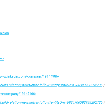
e
ainian
om/
/www.linkedin.com/company/19144986/
build-relation/newsletter-follow?entityUrn=6984766393938292736
)
.com/company/19147166/
build-relation/newsletter-follow?entityUrn=6984766393938292736
)