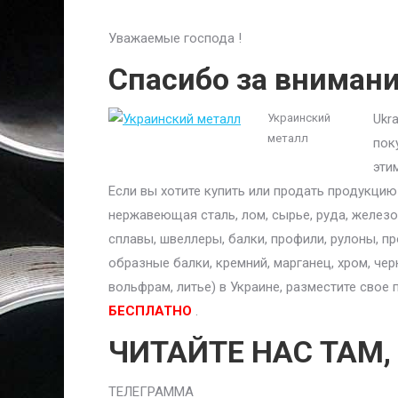
Уважаемые господа !
Спасибо за вниман
Украинский
Ukr
металл
пок
эти
Если вы хотите купить или продать продукци
нержавеющая сталь, лом, сырье, руда, железо,
сплавы, швеллеры, балки, профили, рулоны, п
образные балки, кремний, марганец, хром, чер
вольфрам, литье) в Украине, разместите сво
БЕСПЛАТНО
.
ЧИТАЙТЕ НАС ТАМ,
ТЕЛЕГРАММА