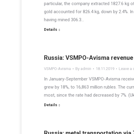
particular, the company extracted 1827.6 kg of
gold accounted for 826.4 kg, down by 2.4%. I
having mined 306.3…
Details
Russia: VSMPO-Avisma revenue 
VSMPO-Avisma
By
admin
18.11.2019
Leave a
In January-September VSMPO-Avisma received 6
grew by 18%, to 16,863 million rubles. The cur
most, since the rate had decreased by 7%. (Uk
Details
Russia: metal transportation via