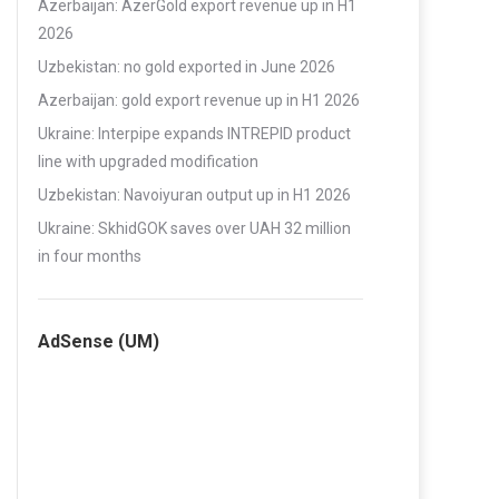
Azerbaijan: AzerGold export revenue up in H1
2026
Uzbekistan: no gold exported in June 2026
Azerbaijan: gold export revenue up in H1 2026
Ukraine: Interpipe expands INTREPID product
line with upgraded modification
Uzbekistan: Navoiyuran output up in H1 2026
Ukraine: SkhidGOK saves over UAH 32 million
in four months
AdSense (UM)