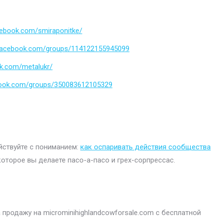
cebook.com/smiraponitke/
.facebook.com/groups/114122155945099
k.com/metalukr/
book.com/groups/350083612105329
ействуйте с пониманием:
как оспаривать действия сообщества
которое вы делаете пасо-а-пасо и грех-сорпрессас.
продажу на microminihighlandcowforsale.com с бесплатной