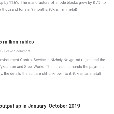
up by 11.6%. The manufacture of anode blocks grew by 8.7%, to
6 thousand tons in 9 months. (Ukrainian metal)
 million rubles
9
Leave a comment
Environment Control Service in Nizhniy Novgorod region and the
t Vyksa Iron and Steel Works. The service demands the payment
 the details the suit are still unknown to it. (Ukrainian metal)
 output up in January-October 2019