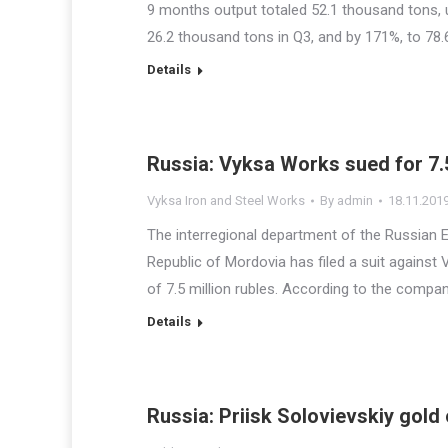
9 months output totaled 52.1 thousand tons, 
26.2 thousand tons in Q3, and by 171%, to 78.
Details
Russia: Vyksa Works sued for 7.5
Vyksa Iron and Steel Works
By
admin
18.11.201
The interregional department of the Russian 
Republic of Mordovia has filed a suit agains
of 7.5 million rubles. According to the company,
Details
Russia: Priisk Solovievskiy gold