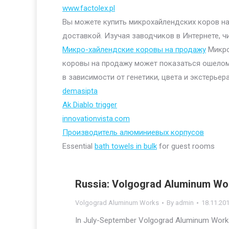
www.factolex.pl
Вы можете купить микрохайлендских коров на 
доставкой. Изучая заводчиков в Интернете, ч
Микро-хайлендские коровы на продажу
Микро
коровы на продажу может показаться ошелом
в зависимости от генетики, цвета и экстерьера
demasipta
Ak Diablo trigger
innovationvista.com
Производитель алюминиевых корпусов
Essential
bath towels in bulk
for guest rooms
Russia: Volgograd Aluminum Wor
Volgograd Aluminum Works
By
admin
18.11.20
In July-September Volgograd Aluminum Works