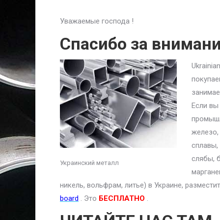
Уважаемые господа !
Спасибо за вниман
Ukraini
покупае
занимае
Если вы
промышл
железо,
сплавы,
слябы, 
Украинский металл
маргане
никель, вольфрам, литье) в Украине, размест
board
. Это
БЕСПЛАТНО
.