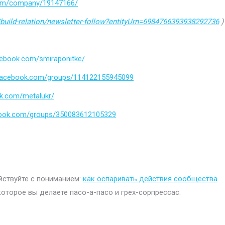
.com/company/19147166/
build-relation/newsletter-follow?entityUrn=6984766393938292736
)
cebook.com/smiraponitke/
.facebook.com/groups/114122155945099
k.com/metalukr/
book.com/groups/350083612105329
ействуйте с пониманием:
как оспаривать действия сообщества
которое вы делаете пасо-а-пасо и грех-сорпрессас.