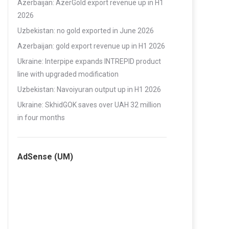
Azerbaijan: AzerGold export revenue up in H1
2026
Uzbekistan: no gold exported in June 2026
Azerbaijan: gold export revenue up in H1 2026
Ukraine: Interpipe expands INTREPID product
line with upgraded modification
Uzbekistan: Navoiyuran output up in H1 2026
Ukraine: SkhidGOK saves over UAH 32 million
in four months
AdSense (UM)