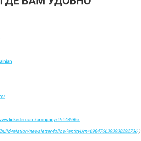
 ГДЕ ВАМ УДОБНО
e
ainian
om/
/www.linkedin.com/company/19144986/
build-relation/newsletter-follow?entityUrn=6984766393938292736
)