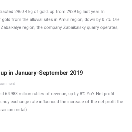
racted 2960.4 kg of gold, up from 2939 kg last year. In
 gold from the alluvial sites in Amur region, down by 0.7%. Ore
n Zabaikalye region, the company Zabaikalsky quarry operates,
up in January-September 2019
 comment
4,983 million rubles of revenue, up by 8% YoY. Net profit
rency exchange rate influenced the increase of the net profit the
rainian metal)