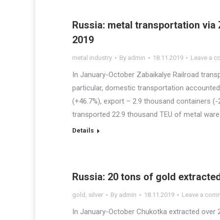
Russia: metal transportation via
2019
metal industry
By
admin
18.11.2019
Leave a 
In January-October Zabaikalye Railroad trans
particular, domestic transportation accounted
(+46.7%), export – 2.9 thousand containers (-
transported 22.9 thousand TEU of metal ware
Details
Russia: 20 tons of gold extracte
gold
,
silver
By
admin
18.11.2019
Leave a com
In January-October Chukotka extracted over 2