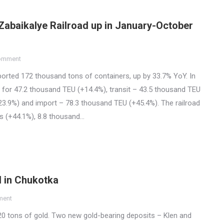
 Zabaikalye Railroad up in January-October
comment
ported 172 thousand tons of containers, up by 33.7% YoY. In
 for 47.2 thousand TEU (+14.4%), transit – 43.5 thousand TEU
23.9%) and import – 78.3 thousand TEU (+45.4%). The railroad
s (+44.1%), 8.8 thousand…
d in Chukotka
ment
0 tons of gold. Two new gold-bearing deposits – Klen and