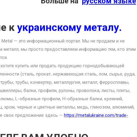
Больше на
русском языке
ие к
украинскому металу.
an Metal — это информационный портал. Мы не продаем и не
м металл, мы просто предоставляем информацию тем, кто этим
тся.
 хотите купить или продать продукцию горнодобывающей
енности (сталь, прокат, нержавеющая сталь, лом, сырье, руда,
 трубы, трубы, конвертер, металлургия, металл, ферросплавы,
 швеллеры, балки, профили, рулоны, проволока, листы, плиты,
блюмы, L-образные профили, H-образные балки, кремний,
ц, хром, черные и цветные металлы, медь, глинозем, алюминий,
ите свое предложение здесь —
https://metalukraine.com/trade-