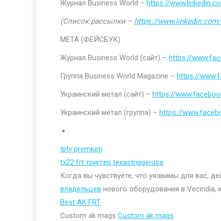
Журнал Business World –
https://www.linkedin
(Список рассылки –
https://www.linkedin.com/
МЕТА (ФЕЙСБУК)
Журнал Business World (сайт) –
https://www.fa
Группа Business World Magazine –
https://www
Украинский метал (сайт) –
https://www.faceboo
Украинский метал (группа) –
https://www.face
Iptv premium
tx22 frt триггер texastriggerusa
Когда вы чувствуете, что уязвимы для вас, д
владельцев
нового оборудования в Vecindia, 
Best AK FRT
Custom ak mags
Custom ak mags