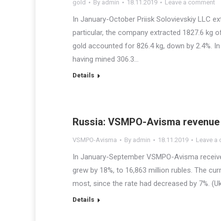
gold
By
admin
18.11.2019
Leave a comment
In January-October Priisk Solovievskiy LLC ext
particular, the company extracted 1827.6 kg of
gold accounted for 826.4 kg, down by 2.4%. I
having mined 306.3…
Details
Russia: VSMPO-Avisma revenue 
VSMPO-Avisma
By
admin
18.11.2019
Leave a
In January-September VSMPO-Avisma received 6
grew by 18%, to 16,863 million rubles. The cur
most, since the rate had decreased by 7%. (Uk
Details