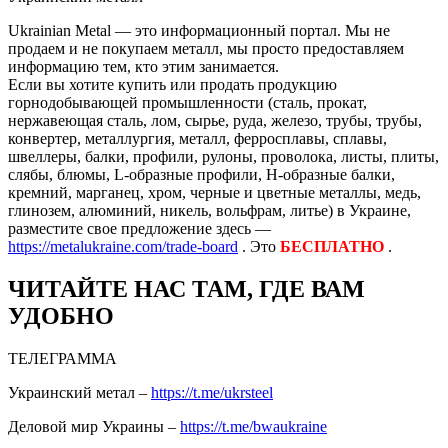
Ukrainian Metal — это информационный портал. Мы не
продаем и не покупаем металл, мы просто предоставляем
информацию тем, кто этим занимается.
Если вы хотите купить или продать продукцию
горнодобывающей промышленности (сталь, прокат,
нержавеющая сталь, лом, сырье, руда, железо, трубы, трубы,
конвертер, металлургия, металл, ферросплавы, сплавы,
швеллеры, балки, профили, рулоны, проволока, листы, плиты,
слябы, блюмы, L-образные профили, H-образные балки,
кремний, марганец, хром, черные и цветные металлы, медь,
глинозем, алюминий, никель, вольфрам, литье) в Украине,
разместите свое предложение здесь —
https://metalukraine.com/trade-board
. Это
БЕСПЛАТНО
.
ЧИТАЙТЕ НАС ТАМ, ГДЕ ВАМ
УДОБНО
ТЕЛЕГРАММА
Украинский метал –
https://t.me/ukrsteel
Деловой мир Украины –
https://t.me/bwaukraine