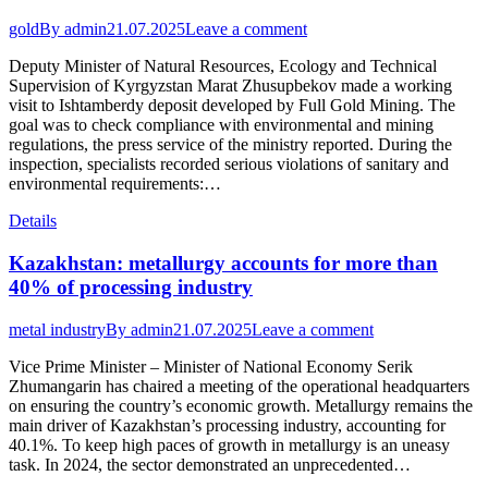
gold
By
admin
21.07.2025
Leave a comment
Deputy Minister of Natural Resources, Ecology and Technical
Supervision of Kyrgyzstan Marat Zhusupbekov made a working
visit to Ishtamberdy deposit developed by Full Gold Mining. The
goal was to check compliance with environmental and mining
regulations, the press service of the ministry reported. During the
inspection, specialists recorded serious violations of sanitary and
environmental requirements:…
Details
Kazakhstan: metallurgy accounts for more than
40% of processing industry
metal industry
By
admin
21.07.2025
Leave a comment
Vice Prime Minister – Minister of National Economy Serik
Zhumangarin has chaired a meeting of the operational headquarters
on ensuring the country’s economic growth. Metallurgy remains the
main driver of Kazakhstan’s processing industry, accounting for
40.1%. To keep high paces of growth in metallurgy is an uneasy
task. In 2024, the sector demonstrated an unprecedented…