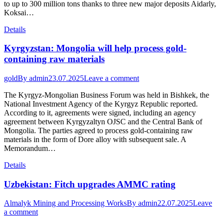
to up to 300 million tons thanks to three new major deposits Aidarly,
Koksai…
Details
Kyrgyzstan: Mongolia will help process gold-
containing raw materials
gold
By
admin
23.07.2025
Leave a comment
The Kyrgyz-Mongolian Business Forum was held in Bishkek, the
National Investment Agency of the Kyrgyz Republic reported.
According to it, agreements were signed, including an agency
agreement between Kyrgyzaltyn OJSC and the Central Bank of
Mongolia. The parties agreed to process gold-containing raw
materials in the form of Dore alloy with subsequent sale. A
Memorandum…
Details
Uzbekistan: Fitch upgrades AMMC rating
Almalyk Mining and Processing Works
By
admin
22.07.2025
Leave
a comment