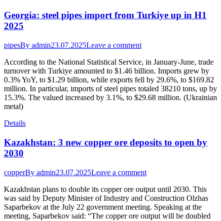
Georgia: steel pipes import from Turkiye up in H1
2025
pipes
By
admin
23.07.2025
Leave a comment
According to the National Statistical Service, in January-June, trade
turnover with Turkiye amounted to $1.46 billion. Imports grew by
0.3% YoY, to $1.29 billion, while exports fell by 29.6%, to $169.82
million. In particular, imports of steel pipes totaled 38210 tons, up by
15.3%. The valued increased by 3.1%, to $29.68 million. (Ukrainian
metal)
Details
Kazakhstan: 3 new copper ore deposits to open by
2030
copper
By
admin
23.07.2025
Leave a comment
Kazakhstan plans to double its copper ore output until 2030. This
was said by Deputy Minister of Industry and Construction Olzhas
Saparbekov at the July 22 government meeting. Speaking at the
meeting, Saparbekov said: “The copper ore output will be doubled