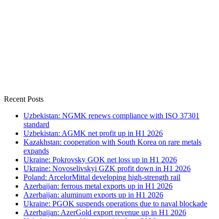
Recent Posts
Uzbekistan: NGMK renews compliance with ISO 37301
standard
Uzbekistan: AGMK net profit up in H1 2026
Kazakhstan: cooperation with South Korea on rare metals
expands
Ukraine: Pokrovsky GOK net loss up in H1 2026
Ukraine: Novoselivskyi GZK profit down in H1 2026
Poland: ArcelorMittal developing high-strength rail
Azerbaijan: ferrous metal exports up in H1 2026
Azerbaijan: aluminum exports up in H1 2026
Ukraine: PGOK suspends operations due to naval blockade
Azerbaijan: AzerGold export revenue up in H1 2026