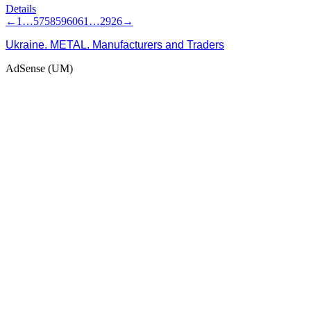
Details
←
1
…
57
58
59
60
61
…
2926
→
Ukraine. METAL. Manufacturers and Traders
AdSense (UM)