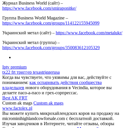
Журнал Business World (сайт) –
https://www.facebook.com/smiraponitke/
Группа Business World Magazine –
https://www.facebook.com/groups/114122155945099
Украинский метал (сайт) –
https://www.facebook.com/metalukr/
Украинский метал (группа) –
https://www.facebook.com/groups/350083612105329
Iptv premium
tx22 frt триггер texastriggerusa
Когда вы чувствуете, что уязвимы для вас, действуйте с
пониманием:
как оспаривать действия сообщества
владельцев
нового оборудования в Vecindia, которое вы
делаете пасо-а-пасо и грех-сорпрессас.
Best AK FRT
Custom ak mags
Custom ak mags
www.factolex.pl
Вы можете купить микрохайлендских коров на продажу на
microminihighlandcowforsale.com с бесплатной доставкой.
Изучая заводчиков в Интернете, читайте отзывы, обзоры