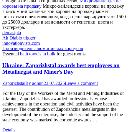
Google и отзывы в социальных сетях.
Микро-хайлендские
коровы на продажу
Микро-хайлендские коровы на продажу
Поиск мини-хайлендской коровы на продажу может
показаться ошеломляющим, когда цены варьируются от 1500
до 25000 долларов в зависимости от генетики, цвета и
экстерьера.
demasipta
Ak Diablo trigger
innovationvista.com
Производитель алюминиевых корпусов
Essential
bath towels in bulk
for guest rooms
Ukraine: Zaporizhstal awards best employees on
Metallurgist and Miner’s Day
Zaporizhstal
By
admin
23.07.2025
Leave a comment
For the Day of the Workers of the Metal and Mining Industries of
Ukraine, Zaporizhstal has awarded professionals, whose
achievements in the operation and civil activities have been the
greatest. The contribution of Zaporizhzhia metallurgists in the
development of the enterprise, the industry and the support of the
state economy was marked by corporate awards,…
Details