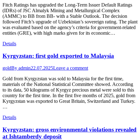
Fitch Ratings has upgraded the Long-Term Issuer Default Ratings
(IDRs) of JSC Almalyk Mining and Metallurgical Complex
(AMMC) to BB from BB- with a Stable Outlook. The decision
followed Fitch’s upgrade of Uzbekistan’s sovereign rating. The plant
was evaluated based on the agency’s criteria for government-related
entities (GRE), with high marks given for its economic…
Details
Kyrgyzstan: first gold exported to Malaysia
gold
By
admin
22.07.2025
Leave a comment
Gold from Kyrgyzstan was sold to Malaysia for the first time,
materials of the National Statistical Committee showed. According
to its data, 50 kilograms of Kyrgyz precious metal were sold to this
country for the first time. In the first five months of 2025, gold from
Kyrgyzstan was exported to Great Britain, Switzerland and Turkey.
…
Details
Kyrgyzstan: gross environmental violations revealed
at Ishtamberdy deposit