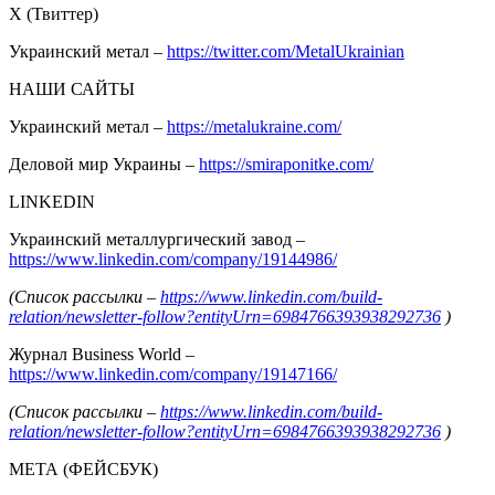
Х (Твиттер)
Украинский метал –
https://twitter.com/MetalUkrainian
НАШИ САЙТЫ
Украинский метал –
https://metalukraine.com/
Деловой мир Украины –
https://smiraponitke.com/
LINKEDIN
Украинский металлургический завод –
https://www.linkedin.com/company/19144986/
(Список рассылки –
https://www.linkedin.com/build-
relation/newsletter-follow?entityUrn=6984766393938292736
)
Журнал Business World –
https://www.linkedin.com/company/19147166/
(Список рассылки –
https://www.linkedin.com/build-
relation/newsletter-follow?entityUrn=6984766393938292736
)
МЕТА (ФЕЙСБУК)