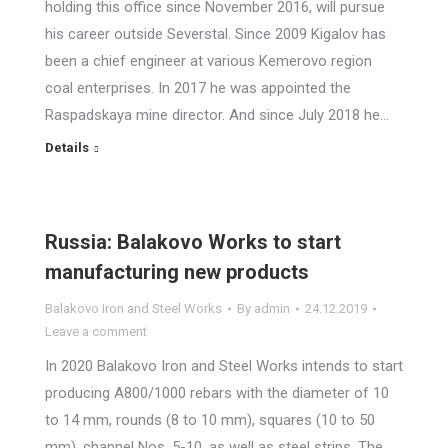
holding this office since November 2016, will pursue
his career outside Severstal. Since 2009 Kigalov has
been a chief engineer at various Kemerovo region
coal enterprises. In 2017 he was appointed the
Raspadskaya mine director. And since July 2018 he…
Details
Russia: Balakovo Works to start
manufacturing new products
Balakovo Iron and Steel Works
By
admin
24.12.2019
Leave a comment
In 2020 Balakovo Iron and Steel Works intends to start
producing A800/1000 rebars with the diameter of 10
to 14 mm, rounds (8 to 10 mm), squares (10 to 50
mm), channel Nos. 5-10, as well as steel strips. The