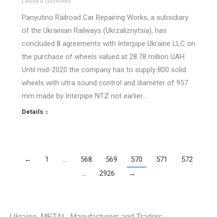
Leave a comment
Panyutino Railroad Car Repairing Works, a subsidiary
of the Ukrainian Railways (Ukrzaliznytsia), has
concluded 8 agreements with Interpipe Ukraine LLC on
the purchase of wheels valued at 28.78 million UAH.
Until mid-2020 the company has to supply 800 solid
wheels with ultra sound control and diameter of 957
mm made by Interpipe NTZ not earlier…
Details
←
1
…
568
569
570
571
572
…
2926
→
Ukraine. METAL. Manufacturers and Traders