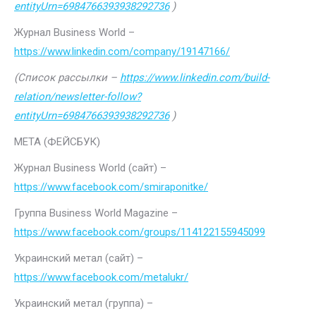
entityUrn=6984766393938292736
)
Журнал Business World –
https://www.linkedin.com/company/19147166/
(Список рассылки –
https://www.linkedin.com/build-
relation/newsletter-follow?
entityUrn=6984766393938292736
)
МЕТА (ФЕЙСБУК)
Журнал Business World (сайт) –
https://www.facebook.com/smiraponitke/
Группа Business World Magazine –
https://www.facebook.com/groups/114122155945099
Украинский метал (сайт) –
https://www.facebook.com/metalukr/
Украинский метал (группа) –