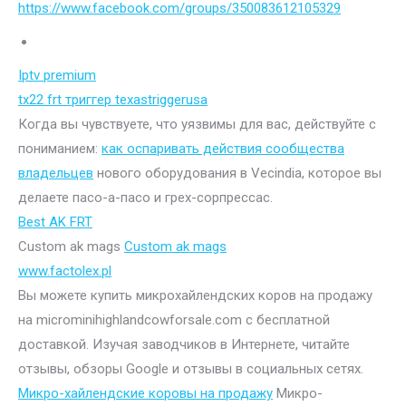
https://www.facebook.com/groups/350083612105329
Iptv premium
tx22 frt триггер texastriggerusa
Когда вы чувствуете, что уязвимы для вас, действуйте с
пониманием:
как оспаривать действия сообщества
владельцев
нового оборудования в Vecindia, которое вы
делаете пасо-а-пасо и грех-сорпрессас.
Best AK FRT
Custom ak mags
Custom ak mags
www.factolex.pl
Вы можете купить микрохайлендских коров на продажу
на microminihighlandcowforsale.com с бесплатной
доставкой. Изучая заводчиков в Интернете, читайте
отзывы, обзоры Google и отзывы в социальных сетях.
Микро-хайлендские коровы на продажу
Микро-