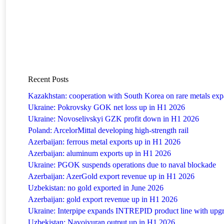
Recent Posts
Kazakhstan: cooperation with South Korea on rare metals ex
Ukraine: Pokrovsky GOK net loss up in H1 2026
Ukraine: Novoselivskyi GZK profit down in H1 2026
Poland: ArcelorMittal developing high-strength rail
Azerbaijan: ferrous metal exports up in H1 2026
Azerbaijan: aluminum exports up in H1 2026
Ukraine: PGOK suspends operations due to naval blockade
Azerbaijan: AzerGold export revenue up in H1 2026
Uzbekistan: no gold exported in June 2026
Azerbaijan: gold export revenue up in H1 2026
Ukraine: Interpipe expands INTREPID product line with upgr
Uzbekistan: Navoiyuran output up in H1 2026