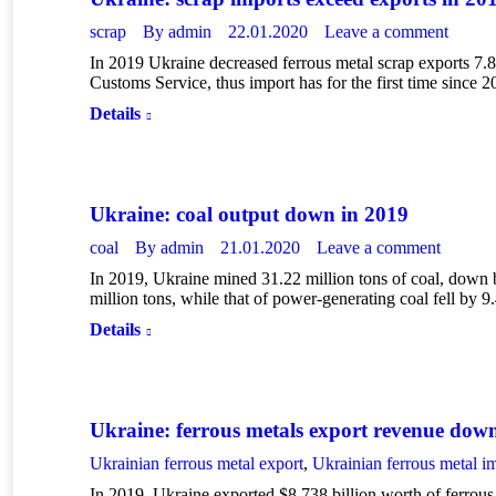
scrap
By
admin
22.01.2020
Leave a comment
In 2019 Ukraine decreased ferrous metal scrap exports 7.8
Customs Service, thus import has for the first time since
Details
Ukraine: coal output down in 2019
coal
By
admin
21.01.2020
Leave a comment
In 2019, Ukraine mined 31.22 million tons of coal, down
million tons, while that of power-generating coal fell by
Details
Ukraine: ferrous metals export revenue dow
Ukrainian ferrous metal export
,
Ukrainian ferrous metal i
In 2019, Ukraine exported $8.738 billion worth of ferrou