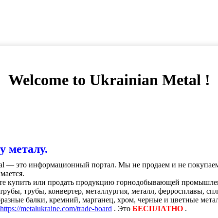
Welcome to Ukrainian Metal !
у металу.
tal — это информационный портал. Мы не продаем и не покупае
мается.
те купить или продать продукцию горнодобывающей промышленно
, трубы, трубы, конвертер, металлургия, металл, ферросплавы, с
разные балки, кремний, марганец, хром, черные и цветные метал
https://metalukraine.com/trade-board
. Это
БЕСПЛАТНО
.