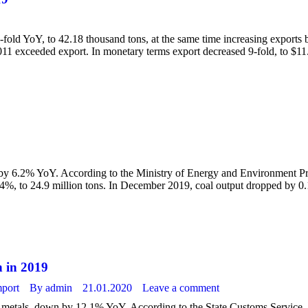
-fold YoY, to 42.18 thousand tons, at the same time increasing exports 
 2011 exceeded export. In monetary terms export decreased 9-fold, to $1
 by 6.2% YoY. According to the Ministry of Energy and Environment Pr
 9.4%, to 24.9 million tons. In December 2019, coal output dropped by
n in 2019
mport
By
admin
21.01.2020
Leave a comment
s metals, down by 12.1% YoY. According to the State Customs Service, f