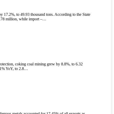
by 17.2%, to 49.93 thousand tons. According to the State
1.78 million, while import –…
otection, coking coal mining grew by 8.8%, to 6.32
 0.1% YoY, to 2.8…
errous metals accounted for 17.45% of all exports as