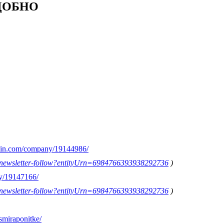
УДОБНО
edin.com/company/19144986/
on/newsletter-follow?entityUrn=6984766393938292736
)
y/19147166/
on/newsletter-follow?entityUrn=6984766393938292736
)
smiraponitke/