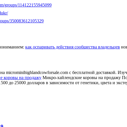
com/groups/114122155945099
lukr/
groups/350083612105329
с пониманием:
как оспаривать действия сообщества владельцев
нов
 microminihighlandcowforsale.com с бесплатной доставкой. Изуч
е коровы на продажу
Микро-хайлендские коровы на продажу По
00 до 25000 долларов в зависимости от генетики, цвета и эксте
19