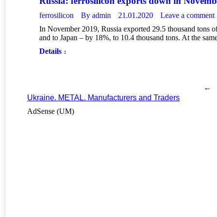
Russia: ferrosilicon exports down in Novem
ferrosilicon
By
admin
21.01.2020
Leave a comment
In November 2019, Russia exported 29.5 thousand tons of
and to Japan – by 18%, to 10.4 thousand tons. At the sa
Details
←
Ukraine. METAL. Manufacturers and Traders
AdSense (UM)