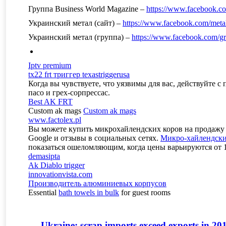
Группа Business World Magazine –
https://www.facebook.
Украинский метал (сайт) –
https://www.facebook.com/meta
Украинский метал (группа) –
https://www.facebook.com/
Iptv premium
tx22 frt триггер texastriggerusa
Когда вы чувствуете, что уязвимы для вас, действуйте 
пасо и грех-сорпрессас.
Best AK FRT
Custom ak mags
Custom ak mags
www.factolex.pl
Вы можете купить микрохайлендских коров на продажу на
Google и отзывы в социальных сетях.
Микро-хайлендски
показаться ошеломляющим, когда цены варьируются от 15
demasipta
Ak Diablo trigger
innovationvista.com
Производитель алюминиевых корпусов
Essential
bath towels in bulk
for guest rooms
Ukraine: scrap imports exceed exports in 20