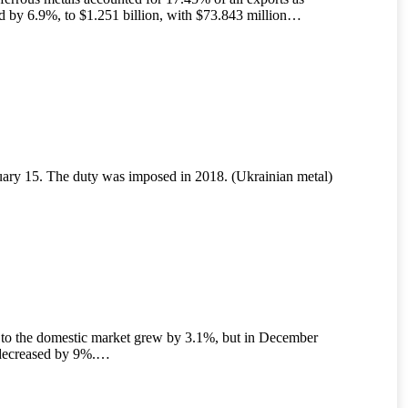
d by 6.9%, to $1.251 billion, with $73.843 million…
uary 15. The duty was imposed in 2018. (Ukrainian metal)
s to the domestic market grew by 3.1%, but in December
t decreased by 9%.…