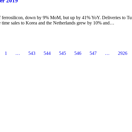
ber 2019
 ferrosilicon, down by 9% MoM, but up by 41% YoY. Deliveries to Tur
me time sales to Korea and the Netherlands grew by 10% and…
1
…
543
544
545
546
547
…
2926