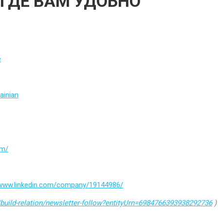
 ГДЕ ВАМ УДОБНО
e
ainian
om/
/www.linkedin.com/company/19144986/
build-relation/newsletter-follow?entityUrn=6984766393938292736
)