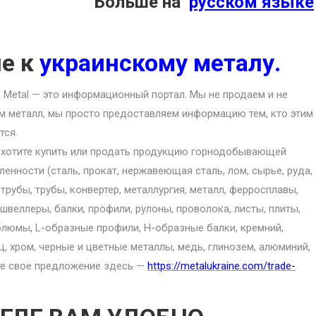
Больше на
русском языке
ие к
украинскому металу.
an Metal — это информационный портал. Мы не продаем и не
м металл, мы просто предоставляем информацию тем, кто этим
тся.
 хотите купить или продать продукцию горнодобывающей
енности (сталь, прокат, нержавеющая сталь, лом, сырье, руда,
 трубы, трубы, конвертер, металлургия, металл, ферросплавы,
 швеллеры, балки, профили, рулоны, проволока, листы, плиты,
блюмы, L-образные профили, H-образные балки, кремний,
ц, хром, черные и цветные металлы, медь, глинозем, алюминий,
ите свое предложение здесь —
https://metalukraine.com/trade-