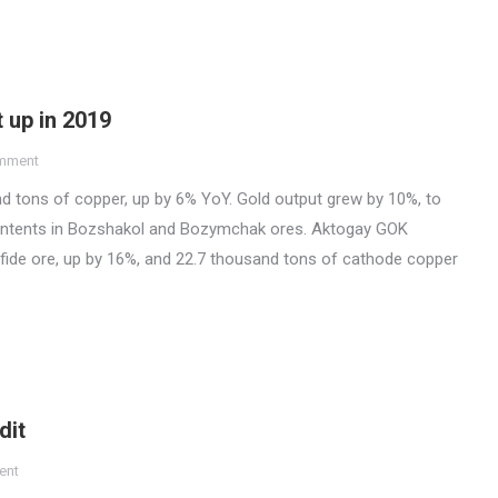
 up in 2019
omment
d tons of copper, up by 6% YoY. Gold output grew by 10%, to
ontents in Bozshakol and Bozymchak ores. Aktogay GOK
fide ore, up by 16%, and 22.7 thousand tons of cathode copper
dit
ent