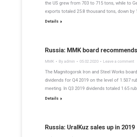
the US grew from 703 to 715 tons, while to 
exports totaled 25.8 thousand tons, down by
Details
Russia: MMK board recommends 
MMK
By
admin
05.02.2020
Leave a comment
The Magnitogorsk Iron and Steel Works board
dividends for Q4 2019 on the level of 1.507 rub
meeting. In Q3 2019 dividends totaled 1.65 rub
Details
Russia: UralKuz sales up in 2019