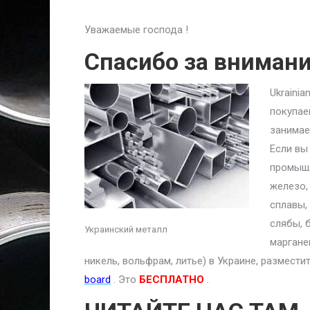
Уважаемые господа !
Спасибо за вниман
Ukraini
покупае
занимае
Если вы
промышл
железо,
сплавы,
слябы, 
Украинский металл
маргане
никель, вольфрам, литье) в Украине, размест
board
. Это
БЕСПЛАТНО
.