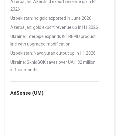
Azerbaijan: AzerGold export revenue up in H1
2026
Uzbekistan: no gold exported in June 2026
Azerbaijan: gold export revenue up in H1 2026
Ukraine: Interpipe expands INTREPID product
line with upgraded modification
Uzbekistan: Navoiyuran output up in H1 2026
Ukraine: SkhidGOK saves over UAH 32 million
in four months
AdSense (UM)