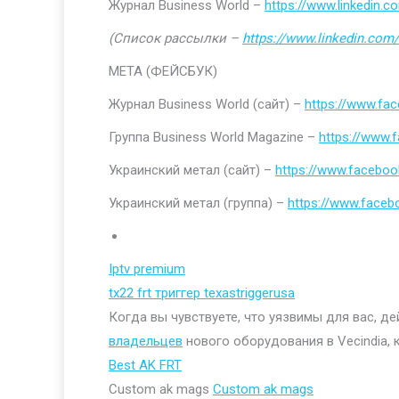
Журнал Business World –
https://www.linkedin
(Список рассылки –
https://www.linkedin.com/
МЕТА (ФЕЙСБУК)
Журнал Business World (сайт) –
https://www.fa
Группа Business World Magazine –
https://www
Украинский метал (сайт) –
https://www.faceboo
Украинский метал (группа) –
https://www.face
Iptv premium
tx22 frt триггер texastriggerusa
Когда вы чувствуете, что уязвимы для вас, д
владельцев
нового оборудования в Vecindia, 
Best AK FRT
Custom ak mags
Custom ak mags