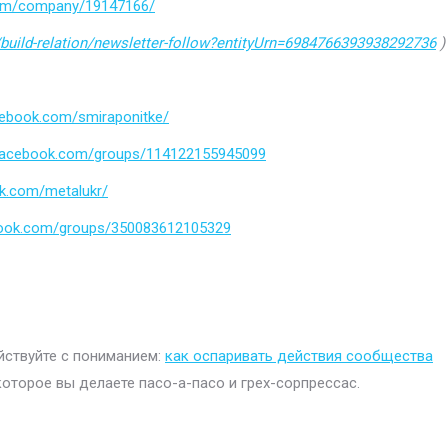
.com/company/19147166/
build-relation/newsletter-follow?entityUrn=6984766393938292736
)
cebook.com/smiraponitke/
.facebook.com/groups/114122155945099
k.com/metalukr/
book.com/groups/350083612105329
ействуйте с пониманием:
как оспаривать действия сообщества
которое вы делаете пасо-а-пасо и грех-сорпрессас.