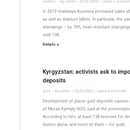
UralKuz
By
admin
05.02.2020
Leave a commen
In 2019 Uralskaya Kuznitsa increased sales of
as well as titanium billets. In particular, the
stampings – by 70%, heat-resistant stampings
sold 108…
Details
Kyrgyzstan: activists ask to im
deposits
gold
By
admin
05.02.2020
Leave a comment
Development of placer gold deposits causes g
of Muras Kyimyly NGO, said at the presentatio
According to him, at least 158 ​​licenses for
district alone, and most of them – for gold…