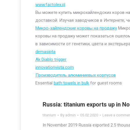
www.factolex.pl
Вы можете купить микрохайлендских коров на 
доставкой. Изучая заводчиков в Интернете, ч
Микро-хайлендские коровы на продажу
Микро
коровы на продажу может показаться ошелом
в зависимости от генетики, цвета и экстерьера
demasipta
Ak Diablo trigger
innovationvista.com
Производитель алюминиевых корпусов
Essential
bath towels in bulk
for guest rooms
Russia: titanium exports up in 
titanium
By
admin
05.02.2020
Leave a comme
In November 2019 Russia exported 2.5 thousan