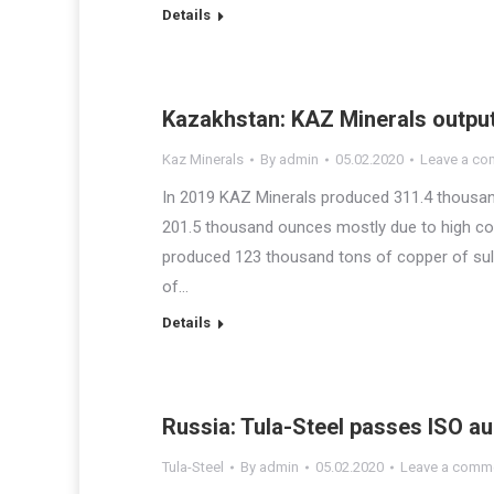
Details
Kazakhstan: KAZ Minerals output
Kaz Minerals
By
admin
05.02.2020
Leave a c
In 2019 KAZ Minerals produced 311.4 thousan
201.5 thousand ounces mostly due to high c
produced 123 thousand tons of copper of sul
of…
Details
Russia: Tula-Steel passes ISO au
Tula-Steel
By
admin
05.02.2020
Leave a comm