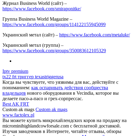
Журнал Business World (сайт) –
https://www.facebook.com/smiraponitke/
Группа Business World Magazine –
https://www.facebook.com/groups/114122155945099
Украинский метал (сайт) –
https://www.facebook.com/metalukr/
Украинский метал (группа) –
https://www.facebook.com/groups/350083612105329
Iptv premium
tx22 frt триггер texastriggerusa
Когда вы чувствуете, что уязвимы для вас, действуйте с
пониманием:
как оспаривать действия сообщества
владельцев
нового оборудования в Vecindia, которое вы
делаете пасо-а-пасо и грех-сорпрессас.
Best AK FRT
Custom ak mags
Custom ak mags
www.factolex.pl
Вы можете купить микрохайлендских коров на продажу на
microminihighlandcowforsale.com с бесплатной доставкой.
Изучая заводчиков в Интернете, читайте отзывы, обзоры