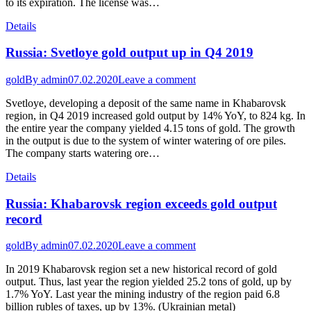
to its expiration. The license was…
Details
Russia: Svetloye gold output up in Q4 2019
gold
By
admin
07.02.2020
Leave a comment
Svetloye, developing a deposit of the same name in Khabarovsk
region, in Q4 2019 increased gold output by 14% YoY, to 824 kg. In
the entire year the company yielded 4.15 tons of gold. The growth
in the output is due to the system of winter watering of ore piles.
The company starts watering ore…
Details
Russia: Khabarovsk region exceeds gold output
record
gold
By
admin
07.02.2020
Leave a comment
In 2019 Khabarovsk region set a new historical record of gold
output. Thus, last year the region yielded 25.2 tons of gold, up by
1.7% YoY. Last year the mining industry of the region paid 6.8
billion rubles of taxes, up by 13%. (Ukrainian metal)