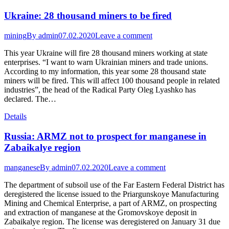
Ukraine: 28 thousand miners to be fired
mining
By
admin
07.02.2020
Leave a comment
This year Ukraine will fire 28 thousand miners working at state
enterprises. “I want to warn Ukrainian miners and trade unions.
According to my information, this year some 28 thousand state
miners will be fired. This will affect 100 thousand people in related
industries”, the head of the Radical Party Oleg Lyashko has
declared. The…
Details
Russia: ARMZ not to prospect for manganese in
Zabaikalye region
manganese
By
admin
07.02.2020
Leave a comment
The department of subsoil use of the Far Eastern Federal District has
deregistered the license issued to the Priargunskoye Manufacturing
Mining and Chemical Enterprise, a part of ARMZ, on prospecting
and extraction of manganese at the Gromovskoye deposit in
Zabaikalye region. The license was deregistered on January 31 due