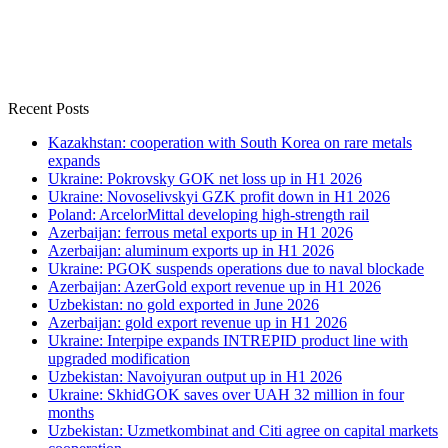
Recent Posts
Kazakhstan: cooperation with South Korea on rare metals
expands
Ukraine: Pokrovsky GOK net loss up in H1 2026
Ukraine: Novoselivskyi GZK profit down in H1 2026
Poland: ArcelorMittal developing high-strength rail
Azerbaijan: ferrous metal exports up in H1 2026
Azerbaijan: aluminum exports up in H1 2026
Ukraine: PGOK suspends operations due to naval blockade
Azerbaijan: AzerGold export revenue up in H1 2026
Uzbekistan: no gold exported in June 2026
Azerbaijan: gold export revenue up in H1 2026
Ukraine: Interpipe expands INTREPID product line with
upgraded modification
Uzbekistan: Navoiyuran output up in H1 2026
Ukraine: SkhidGOK saves over UAH 32 million in four
months
Uzbekistan: Uzmetkombinat and Citi agree on capital markets