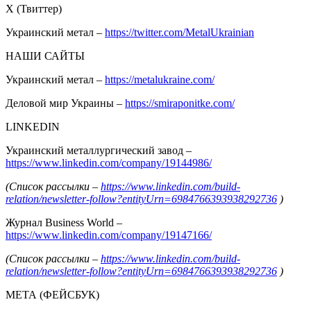
Х (Твиттер)
Украинский метал –
https://twitter.com/MetalUkrainian
НАШИ САЙТЫ
Украинский метал –
https://metalukraine.com/
Деловой мир Украины –
https://smiraponitke.com/
LINKEDIN
Украинский металлургический завод –
https://www.linkedin.com/company/19144986/
(Список рассылки –
https://www.linkedin.com/build-
relation/newsletter-follow?entityUrn=6984766393938292736
)
Журнал Business World –
https://www.linkedin.com/company/19147166/
(Список рассылки –
https://www.linkedin.com/build-
relation/newsletter-follow?entityUrn=6984766393938292736
)
МЕТА (ФЕЙСБУК)