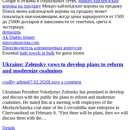
Google и отзывы в социальных сетях.
Микро-хайлендские
коровы на продажу
Микро-хайлендские коровы на продажу
Поиск мини-хайлендской коровы на продажу может
показаться ошеломляющим, когда цены варьируются от 1500
до 25000 долларов в зависимости от генетики, цвета и
экстерьера.
demasipta
Ak Diablo trigger
innovationvista.com
Производитель алюминиевых корпусов
Essential
bath towels in bulk
for guest rooms
Ukraine: Zelensky vows to develop plans to reform
and modernize coalmines
coal
By
admin
07.02.2020
Leave a comment
Ukrainian President Volodymyr Zelensky has promised to develop
and discuss with the public the plans to reform and modernize
coalmines. He stated this at a meeting with employees of the
Mezhyrichanska coal mine of the Lvivvuhillia state enterprise in
Chervonohrad on February 6. “First there will be plans, then we will
discuss them with the…
Details