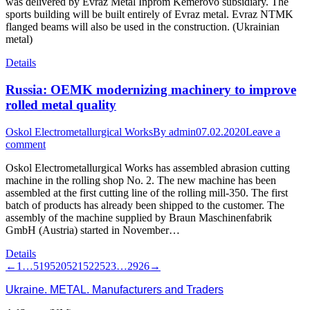
was delivered by Evraz Metal Inprom Kemerovo subsidiary. The
sports building will be built entirely of Evraz metal. Evraz NTMK
flanged beams will also be used in the construction. (Ukrainian
metal)
Details
Russia: OEMK modernizing machinery to improve
rolled metal quality
Oskol Electrometallurgical Works
By
admin
07.02.2020
Leave a
comment
Oskol Electrometallurgical Works has assembled abrasion cutting
machine in the rolling shop No. 2. The new machine has been
assembled at the first cutting line of the rolling mill-350. The first
batch of products has already been shipped to the customer. The
assembly of the machine supplied by Braun Maschinenfabrik
GmbH (Austria) started in November…
Details
←
1
…
519
520
521
522
523
…
2926
→
Ukraine. METAL. Manufacturers and Traders