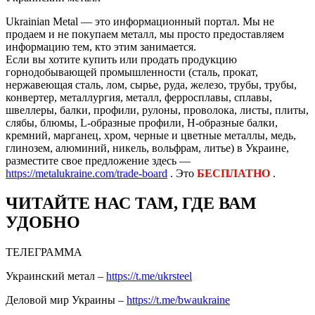
Ukrainian Metal — это информационный портал. Мы не
продаем и не покупаем металл, мы просто предоставляем
информацию тем, кто этим занимается.
Если вы хотите купить или продать продукцию
горнодобывающей промышленности (сталь, прокат,
нержавеющая сталь, лом, сырье, руда, железо, трубы, трубы,
конвертер, металлургия, металл, ферросплавы, сплавы,
швеллеры, балки, профили, рулоны, проволока, листы, плиты,
слябы, блюмы, L-образные профили, H-образные балки,
кремний, марганец, хром, черные и цветные металлы, медь,
глинозем, алюминий, никель, вольфрам, литье) в Украине,
разместите свое предложение здесь —
https://metalukraine.com/trade-board
. Это
БЕСПЛАТНО
.
ЧИТАЙТЕ НАС ТАМ, ГДЕ ВАМ
УДОБНО
ТЕЛЕГРАММА
Украинский метал –
https://t.me/ukrsteel
Деловой мир Украины –
https://t.me/bwaukraine