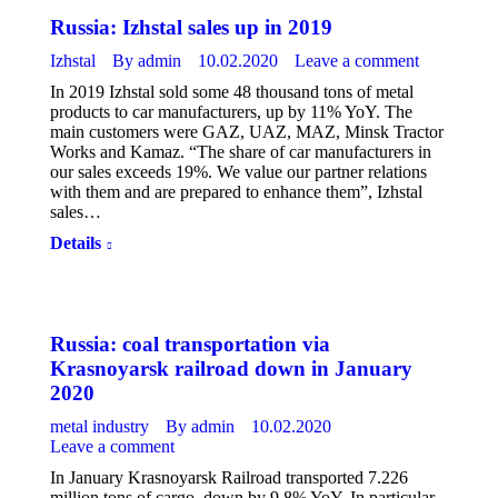
Russia: Izhstal sales up in 2019
Izhstal
By
admin
10.02.2020
Leave a comment
In 2019 Izhstal sold some 48 thousand tons of metal
products to car manufacturers, up by 11% YoY. The
main customers were GAZ, UAZ, MAZ, Minsk Tractor
Works and Kamaz. “The share of car manufacturers in
our sales exceeds 19%. We value our partner relations
with them and are prepared to enhance them”, Izhstal
sales…
Details
Russia: coal transportation via
Krasnoyarsk railroad down in January
2020
metal industry
By
admin
10.02.2020
Leave a comment
In January Krasnoyarsk Railroad transported 7.226
million tons of cargo, down by 9.8% YoY. In particular,