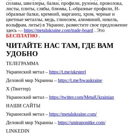
сплавы, швеллеры, балки, профили, рулоны, проволока,
листы, плиты, слябы, блюмы, L-образные профили, H-
образные балки, кремний, марганец, хром, черные и
цветные металлы, медь, глинозем, алюминий, никель,
вольфрам, литье) в Украине, разместите свое предложение
здесь —
https://metalukraine.com/trade-board
. Это
БЕСПЛАТНО
.
ЧИТАЙТЕ НАС ТАМ, ГДЕ ВАМ
УДОБНО
ТЕЛЕГРАММА
Украинский метал –
https://t.me/ukrsteel
Деловой мир Украины –
https://t.me/bwaukraine
Х (Твиттер)
Украинский метал –
https://twitter.com/MetalUkrainian
НАШИ САЙТЫ
Украинский метал –
https://metalukraine.com/
Деловой мир Украины –
https://smiraponitke.com/
LINKEDIN