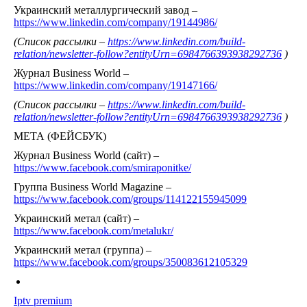
Украинский металлургический завод –
https://www.linkedin.com/company/19144986/
(Список рассылки –
https://www.linkedin.com/build-
relation/newsletter-follow?entityUrn=6984766393938292736
)
Журнал Business World –
https://www.linkedin.com/company/19147166/
(Список рассылки –
https://www.linkedin.com/build-
relation/newsletter-follow?entityUrn=6984766393938292736
)
МЕТА (ФЕЙСБУК)
Журнал Business World (сайт) –
https://www.facebook.com/smiraponitke/
Группа Business World Magazine –
https://www.facebook.com/groups/114122155945099
Украинский метал (сайт) –
https://www.facebook.com/metalukr/
Украинский метал (группа) –
https://www.facebook.com/groups/350083612105329
Iptv premium