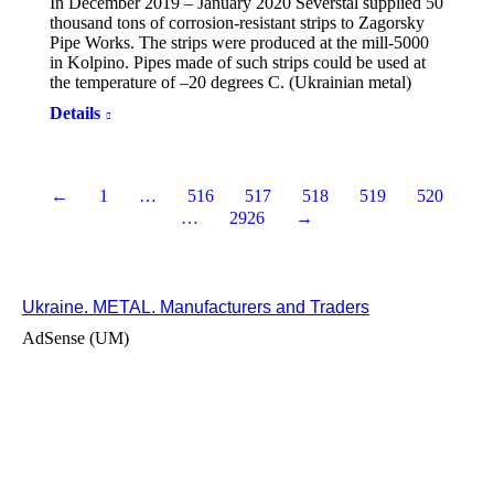
In December 2019 – January 2020 Severstal supplied 50
thousand tons of corrosion-resistant strips to Zagorsky
Pipe Works. The strips were produced at the mill-5000
in Kolpino. Pipes made of such strips could be used at
the temperature of –20 degrees C. (Ukrainian metal)
Details
←
1
…
516
517
518
519
520
…
2926
→
Ukraine. METAL. Manufacturers and Traders
AdSense (UM)