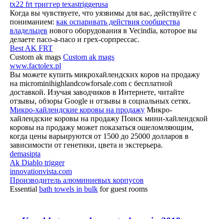
tx22 frt триггер texastriggerusa
Когда вы чувствуете, что уязвимы для вас, действуйте с
пониманием:
как оспаривать действия сообщества
владельцев
нового оборудования в Vecindia, которое вы
делаете пасо-а-пасо и грех-сорпрессас.
Best AK FRT
Custom ak mags
Custom ak mags
www.factolex.pl
Вы можете купить микрохайлендских коров на продажу
на microminihighlandcowforsale.com с бесплатной
доставкой. Изучая заводчиков в Интернете, читайте
отзывы, обзоры Google и отзывы в социальных сетях.
Микро-хайлендские коровы на продажу
Микро-
хайлендские коровы на продажу Поиск мини-хайлендской
коровы на продажу может показаться ошеломляющим,
когда цены варьируются от 1500 до 25000 долларов в
зависимости от генетики, цвета и экстерьера.
demasipta
Ak Diablo trigger
innovationvista.com
Производитель алюминиевых корпусов
Essential
bath towels in bulk
for guest rooms