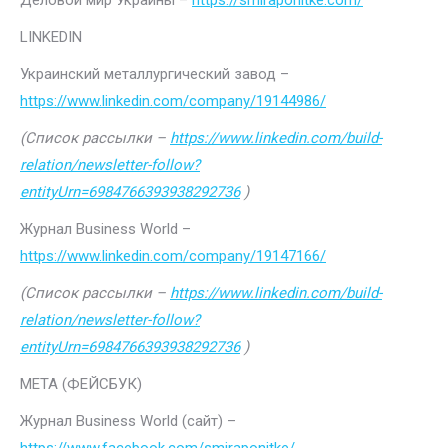
Деловой мир Украины –
https://smiraponitke.com/
LINKEDIN
Украинский металлургический завод –
https://www.linkedin.com/company/19144986/
(Список рассылки –
https://www.linkedin.com/build-
relation/newsletter-follow?
entityUrn=6984766393938292736
)
Журнал Business World –
https://www.linkedin.com/company/19147166/
(Список рассылки –
https://www.linkedin.com/build-
relation/newsletter-follow?
entityUrn=6984766393938292736
)
МЕТА (ФЕЙСБУК)
Журнал Business World (сайт) –