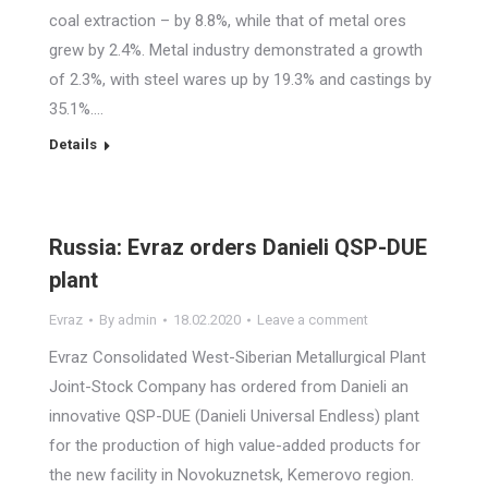
coal extraction – by 8.8%, while that of metal ores
grew by 2.4%. Metal industry demonstrated a growth
of 2.3%, with steel wares up by 19.3% and castings by
35.1%.…
Details
Russia: Evraz orders Danieli QSP-DUE
plant
Evraz
By
admin
18.02.2020
Leave a comment
Evraz Consolidated West-Siberian Metallurgical Plant
Joint-Stock Company has ordered from Danieli an
innovative QSP-DUE (Danieli Universal Endless) plant
for the production of high value-added products for
the new facility in Novokuznetsk, Kemerovo region.