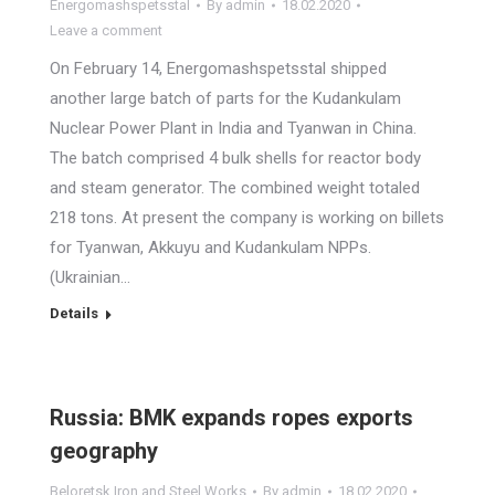
Energomashspetsstal
By
admin
18.02.2020
Leave a comment
On February 14, Energomashspetsstal shipped
another large batch of parts for the Kudankulam
Nuclear Power Plant in India and Tyanwan in China.
The batch comprised 4 bulk shells for reactor body
and steam generator. The combined weight totaled
218 tons. At present the company is working on billets
for Tyanwan, Akkuyu and Kudankulam NPPs.
(Ukrainian…
Details
Russia: BMK expands ropes exports
geography
Beloretsk Iron and Steel Works
By
admin
18.02.2020