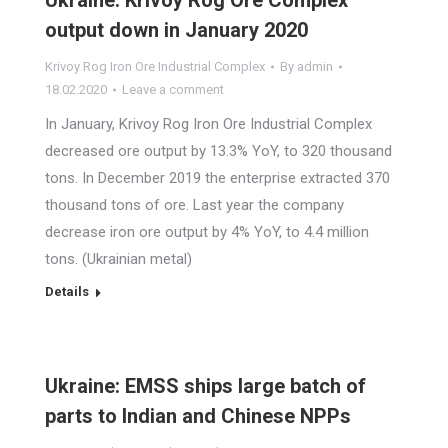
Ukraine: Krivoy Rog Ore Complex
output down in January 2020
Krivoy Rog Iron Ore Industrial Complex
By
admin
18.02.2020
Leave a comment
In January, Krivoy Rog Iron Ore Industrial Complex
decreased ore output by 13.3% YoY, to 320 thousand
tons. In December 2019 the enterprise extracted 370
thousand tons of ore. Last year the company
decrease iron ore output by 4% YoY, to 4.4 million
tons. (Ukrainian metal)
Details
Ukraine: EMSS ships large batch of
parts to Indian and Chinese NPPs