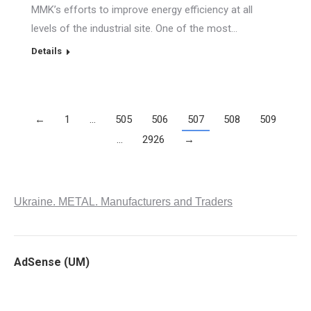
MMK’s efforts to improve energy efficiency at all
levels of the industrial site. One of the most…
Details
←
1
…
505
506
507
508
509
…
2926
→
Ukraine. METAL. Manufacturers and Traders
AdSense (UM)