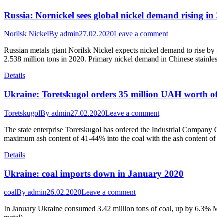
Russia: Nornickel sees global nickel demand rising in
Norilsk Nickel
By
admin
27.02.2020
Leave a comment
Russian metals giant Norilsk Nickel expects nickel demand to rise by 
2.538 million tons in 2020. Primary nickel demand in Chinese stainle
Details
Ukraine: Toretskugol orders 35 million UAH worth of
Toretskugol
By
admin
27.02.2020
Leave a comment
The state enterprise Toretskugol has ordered the Industrial Company 
maximum ash content of 41-44% into the coal with the ash content 
Details
Ukraine: coal imports down in January 2020
coal
By
admin
26.02.2020
Leave a comment
In January Ukraine consumed 3.42 million tons of coal, up by 6.3% 