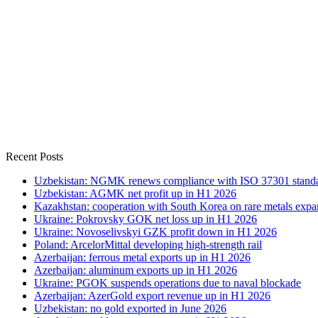
Recent Posts
Uzbekistan: NGMK renews compliance with ISO 37301 stand
Uzbekistan: AGMK net profit up in H1 2026
Kazakhstan: cooperation with South Korea on rare metals expa
Ukraine: Pokrovsky GOK net loss up in H1 2026
Ukraine: Novoselivskyi GZK profit down in H1 2026
Poland: ArcelorMittal developing high-strength rail
Azerbaijan: ferrous metal exports up in H1 2026
Azerbaijan: aluminum exports up in H1 2026
Ukraine: PGOK suspends operations due to naval blockade
Azerbaijan: AzerGold export revenue up in H1 2026
Uzbekistan: no gold exported in June 2026