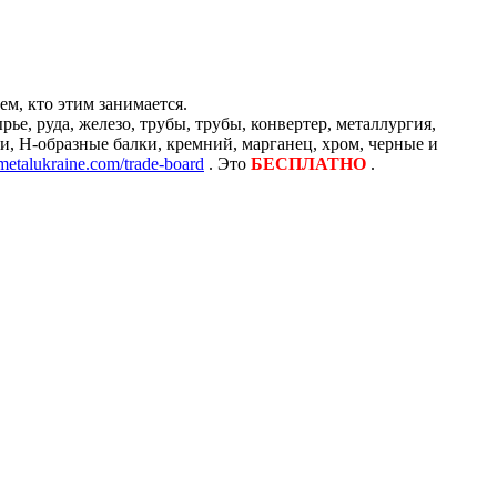
м, кто этим занимается.
е, руда, железо, трубы, трубы, конвертер, металлургия,
и, H-образные балки, кремний, марганец, хром, черные и
/metalukraine.com/trade-board
. Это
БЕСПЛАТНО
.