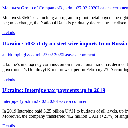
Metinvest Group of Companies
By
admin
27.02.2020
Leave a commen
Metinvest-SMC is launching a program to grant metal buyers the right
began to change, the National Bank is gradually decreasing the disco
Details
Ukraine: 50% duty on steel wire imports from Russi
antidumping
By
admin
27.02.2020
Leave a comment
Ukraine’s interagency commission on international trade has decided t
government’s Uriadovyi Kurier newspaper on February 25. According 
Details
Ukraine: Interpipe tax payments up in 2019
Interpipe
By
admin
27.02.2020
Leave a comment
In 2019 Interpipe paid 3.25 billion UAH to budgets of all levels, u
Moreover, the company transferred 462 million UAH (+21%) of single
Details