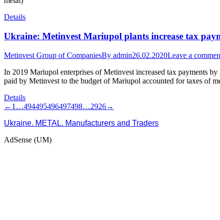
metal)
Details
Ukraine: Metinvest Mariupol plants increase tax pay
Metinvest Group of Companies
By
admin
26.02.2020
Leave a commen
In 2019 Mariupol enterprises of Metinvest increased tax payments by
paid by Metinvest to the budget of Mariupol accounted for taxes of 
Details
←
1
…
494
495
496
497
498
…
2926
→
Ukraine. METAL. Manufacturers and Traders
AdSense (UM)