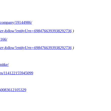
m/company/19144986/
letter-follow?entityUrn=6984766393938292736
)
7166/
letter-follow?entityUrn=6984766393938292736
)
nitke/
ups/114122155945099
350083612105329