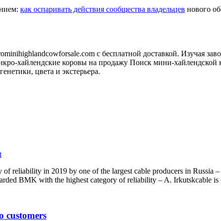
анием:
как оспаривать действия сообщества владельцев
нового обо
minihighlandcowforsale.com с бесплатной доставкой. Изучая зав
кро-хайлендские коровы на продажу Поиск мини-хайлендской к
генетики, цвета и экстерьера.
t
f reliability in 2019 by one of the largest cable producers in Russia – 
arded BMK with the highest category of reliability – A. Irkutskcable i
o customers