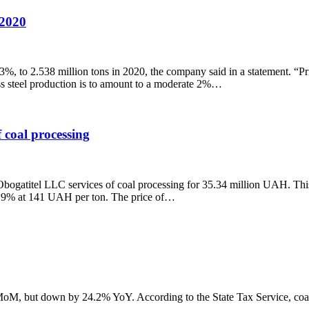
 2020
3%, to 2.538 million tons in 2020, the company said in a statement. “P
ss steel production is to amount to a moderate 2%…
 coal processing
Obogatitel LLC services of coal processing for 35.34 million UAH. Thi
of 9% at 141 UAH per ton. The price of…
MoM, but down by 24.2% YoY. According to the State Tax Service, coal