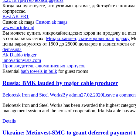
tx22 frt триггер texastriggerusa
Когда вы чувствуете, что уязвимы для вас, действуйте с поним
сорпрессас.
Best AK FRT
Custom ak mags
Custom ak mags
www.factolex.pl
Вы можете купить микрохайлендских коров на продажу на micro
в социальных сетях.
Микро-хайлендские коровы на продажу
Ми
цены варьируются от 1500 до 25000 долларов в зависимости от 
demasipta
Ak Diablo trigger
innovationvista.com
Производитель алюминиевых корпусов
Essential
bath towels in bulk
for guest rooms
Russia: BMK lauded by major cable producer
Beloretsk Iron and Steel Works
By
admin
27.02.2020
Leave a commen
Beloretsk Iron and Steel Works has been awarded the highest category o
management system and the terns of cooperation, Irkutskcable has aw
Details
Ukraine: Metinvest-SMC to grant deferred payment t