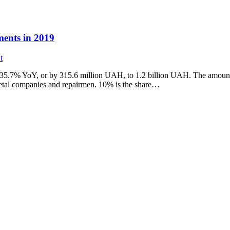
ments in 2019
t
 35.7% YoY, or by 315.6 million UAH, to 1.2 billion UAH. The amount 
metal companies and repairmen. 10% is the share…