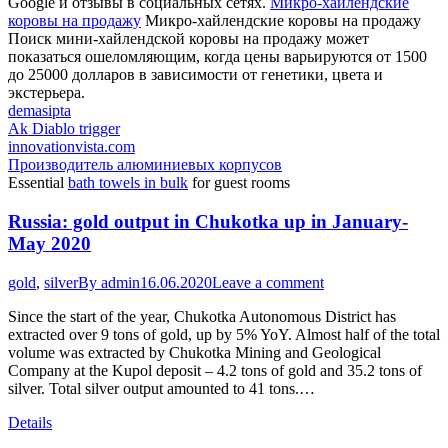
Google и отзывы в социальных сетях.
Микро-хайлендские
коровы на продажу
Микро-хайлендские коровы на продажу
Поиск мини-хайлендской коровы на продажу может
показаться ошеломляющим, когда цены варьируются от 1500
до 25000 долларов в зависимости от генетики, цвета и
экстерьера.
demasipta
Ak Diablo trigger
innovationvista.com
Производитель алюминиевых корпусов
Essential
bath towels in bulk
for guest rooms
Russia: gold output in Chukotka up in January-
May 2020
gold
,
silver
By
admin
16.06.2020
Leave a comment
Since the start of the year, Chukotka Autonomous District has
extracted over 9 tons of gold, up by 5% YoY. Almost half of the total
volume was extracted by Chukotka Mining and Geological
Company at the Kupol deposit – 4.2 tons of gold and 35.2 tons of
silver. Total silver output amounted to 41 tons.…
Details