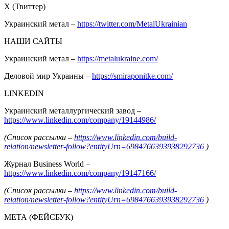
Х (Твиттер)
Украинский метал –
https://twitter.com/MetalUkrainian
НАШИ САЙТЫ
Украинский метал –
https://metalukraine.com/
Деловой мир Украины –
https://smiraponitke.com/
LINKEDIN
Украинский металлургический завод –
https://www.linkedin.com/company/19144986/
(Список рассылки –
https://www.linkedin.com/build-
relation/newsletter-follow?entityUrn=6984766393938292736
)
Журнал Business World –
https://www.linkedin.com/company/19147166/
(Список рассылки –
https://www.linkedin.com/build-
relation/newsletter-follow?entityUrn=6984766393938292736
)
МЕТА (ФЕЙСБУК)