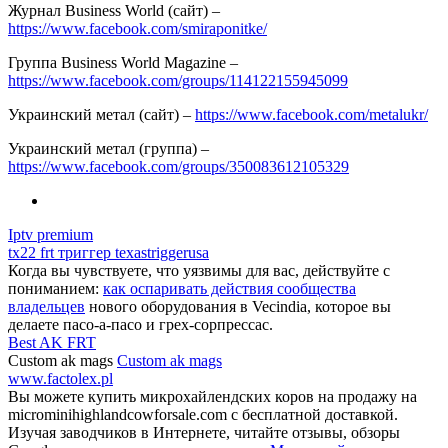
Журнал Business World (сайт) –
https://www.facebook.com/smiraponitke/
Группа Business World Magazine –
https://www.facebook.com/groups/114122155945099
Украинский метал (сайт) –
https://www.facebook.com/metalukr/
Украинский метал (группа) –
https://www.facebook.com/groups/350083612105329
Iptv premium
tx22 frt триггер texastriggerusa
Когда вы чувствуете, что уязвимы для вас, действуйте с
пониманием:
как оспаривать действия сообщества
владельцев
нового оборудования в Vecindia, которое вы
делаете пасо-а-пасо и грех-сорпрессас.
Best AK FRT
Custom ak mags
Custom ak mags
www.factolex.pl
Вы можете купить микрохайлендских коров на продажу на
microminihighlandcowforsale.com с бесплатной доставкой.
Изучая заводчиков в Интернете, читайте отзывы, обзоры