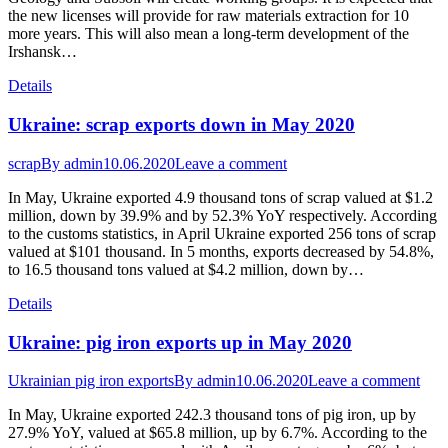
the new licenses will provide for raw materials extraction for 10
more years. This will also mean a long-term development of the
Irshansk…
Details
Ukraine: scrap exports down in May 2020
scrap
By
admin
10.06.2020
Leave a comment
In May, Ukraine exported 4.9 thousand tons of scrap valued at $1.2
million, down by 39.9% and by 52.3% YoY respectively. According
to the customs statistics, in April Ukraine exported 256 tons of scrap
valued at $101 thousand. In 5 months, exports decreased by 54.8%,
to 16.5 thousand tons valued at $4.2 million, down by…
Details
Ukraine: pig iron exports up in May 2020
Ukrainian pig iron exports
By
admin
10.06.2020
Leave a comment
In May, Ukraine exported 242.3 thousand tons of pig iron, up by
27.9% YoY, valued at $65.8 million, up by 6.7%. According to the