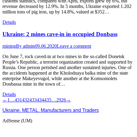
customs statistics, compared with April, exports grew by 6%, but
revenue decreased by 12.9%. In 5 months, Ukraine exported 1.202
million tons of pig iron, up by 14.8%, valued at $352…
Details
Ukraine: 2 mines cave-in in occupied Donbass
mining
By
admin
09.06.2020
Leave a comment
On June 7, rock caved-in at two mines in the so-called Donetsk
People’s Republic, a terrorist organization created and supported by
Russia. One person perished and another sustained injuries. One of
the accidents happened at the Kholodnaya balka mine of the state
enterprise Makeyevugol, while another at the Komsomolets
Donbassa mine in the town of…
Details
←
1
…
431
432
433
434
435
…
2926
→
Ukraine. METAL. Manufacturers and Traders
AdSense (UM)