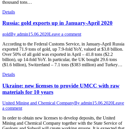
thousand tons…
Details
Russia: gold exports up in January-April 2020
gold
By
admin
15.06.2020
Leave a comment
According to the Federal Customs Service, in January-April Russia
exported 71.9 tons of gold, up 7.9-fold YoY, valued at $3.8 billion.
Over 50% of all gold was exported in April – 41.8 tons ($2.2
billion), up 14-fold YoY. In particular, the UK bought 29.6 tons
($1.6 billion), Switzerland – 7.1 tons ($383 million) and Turkey…
Details
Ukraine: new licenses to provide UMCC with raw
materials for 10 years
United Mining and Chemical Company
By
admin
15.06.2020
Leave
a comment
In order to obtain new licenses to develop deposits, the United
Mining and Chemical Company together with the State Service of
Geology and Subsoil will create working groups. It is expected that