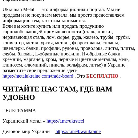
Ukrainian Metal — это информационный портал. Мы не
продаем и не покупаем металл, мы просто предоставляем
информацию тем, кто этим занимается.
Если вы хотите купить или продать продукцию
горнодобывающей промышленности (сталь, прокат,
нержавеющая сталь, лом, сырье, руда, железо, трубы, трубы,
конвертер, металлургия, металл, ферросплавы, сплавы,
швеллеры, балки, профили, рулоны, проволока, листы, плиты,
слябы, блюмы, L-образные профили, H-образные балки,
кремний, марганец, хром, черные и цветные металлы, медь,
глинозем, алюминий, никель, вольфрам, литье) в Украине,
разместите свое предложение здесь —
https://metalukraine.com/trade-board
. Это
БЕСПЛАТНО
.
ЧИТАЙТЕ НАС ТАМ, ГДЕ ВАМ
УДОБНО
ТЕЛЕГРАММА
Украинский метал –
https://t.me/ukrsteel
Деловой мир Украины –
https://t.me/bwaukraine