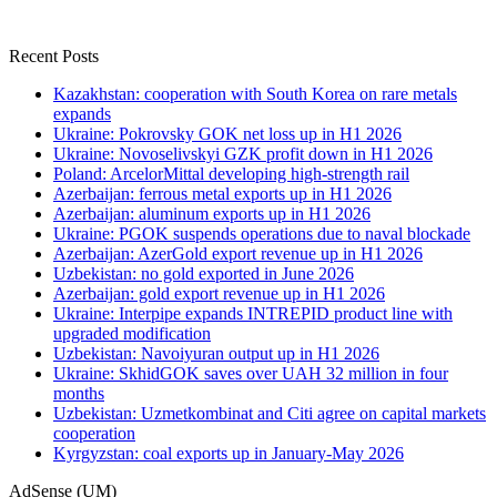
Recent Posts
Kazakhstan: cooperation with South Korea on rare metals
expands
Ukraine: Pokrovsky GOK net loss up in H1 2026
Ukraine: Novoselivskyi GZK profit down in H1 2026
Poland: ArcelorMittal developing high-strength rail
Azerbaijan: ferrous metal exports up in H1 2026
Azerbaijan: aluminum exports up in H1 2026
Ukraine: PGOK suspends operations due to naval blockade
Azerbaijan: AzerGold export revenue up in H1 2026
Uzbekistan: no gold exported in June 2026
Azerbaijan: gold export revenue up in H1 2026
Ukraine: Interpipe expands INTREPID product line with
upgraded modification
Uzbekistan: Navoiyuran output up in H1 2026
Ukraine: SkhidGOK saves over UAH 32 million in four
months
Uzbekistan: Uzmetkombinat and Citi agree on capital markets
cooperation
Kyrgyzstan: coal exports up in January-May 2026
AdSense (UM)