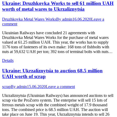
Ukraine: Druzhkovka Works to sell 61 million UAH
worth of metal wares to Ukrzaliznytsia
Druzhkovka Metal Wares Works
By
admin
16.06.2020
Leave a
comment
Ukrainian Railways have concluded 21 agreements with
Druzhkovka Metal Wares Works for the purchase of metal wares
valued at 61.25 million UAH. This year, the works has to supply
1176 tons of fasteners of its own make: 168 tons of fishbolts with
nuts at 59,632 UAH per ton; 392 tons of terminal bolts with nuts…
Details
Ukraine: Ukrzaliznytsia to auction 68.5 million
UAH worth of scrap
scrap
By
admin
15.06.2020
Leave a comment
Ukrzaliznytsia (Ukrainian Railways) has announced auctions to sell
scrap via the ProZorro system. The enterprise will sell 15 lots of
ferrous metals scrap with the combined weight of 17.9 thousand
tons. The combined price is 68.5 million UAH. The auction will
take place on June 19. This year, Ukrzaliznytsia intends to sell 26