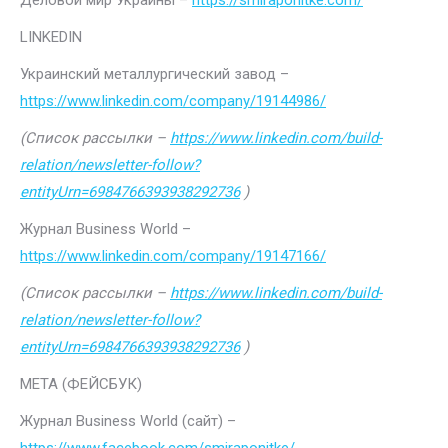
Деловой мир Украины –
https://smiraponitke.com/
LINKEDIN
Украинский металлургический завод –
https://www.linkedin.com/company/19144986/
(Список рассылки –
https://www.linkedin.com/build-
relation/newsletter-follow?
entityUrn=6984766393938292736
)
Журнал Business World –
https://www.linkedin.com/company/19147166/
(Список рассылки –
https://www.linkedin.com/build-
relation/newsletter-follow?
entityUrn=6984766393938292736
)
МЕТА (ФЕЙСБУК)
Журнал Business World (сайт) –