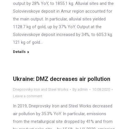
output by 28% YoY, to 1855.1 kg. Alluvial sites and the
Solovievskoye deposit in Amur region accounted for
the main output. In particular, alluvial sites yielded
1128.7 kg of gold, up by 37% YoY. Output at the
Solovievskoye deposit increased by 34%, to 605.3 kg.
121 kg of gold…
Details
Ukraine: DMZ decreases air pollution
Dneprovsky Iron and Steel Works
By
admin
10.08.2020
Leave a comment
In 2019, Dneprovsky Iron and Steel Works decreased
air pollution by 35.3% YoY. In particular, emissions
from the metallurgical site dropped by 41% and from