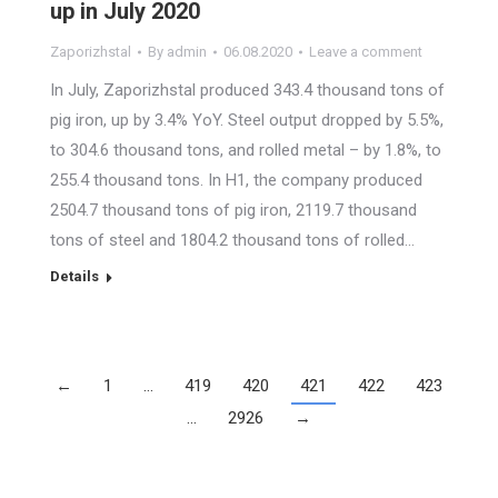
up in July 2020
Zaporizhstal
By
admin
06.08.2020
Leave a comment
In July, Zaporizhstal produced 343.4 thousand tons of
pig iron, up by 3.4% YoY. Steel output dropped by 5.5%,
to 304.6 thousand tons, and rolled metal – by 1.8%, to
255.4 thousand tons. In H1, the company produced
2504.7 thousand tons of pig iron, 2119.7 thousand
tons of steel and 1804.2 thousand tons of rolled…
Details
←
1
…
419
420
421
422
423
…
2926
→