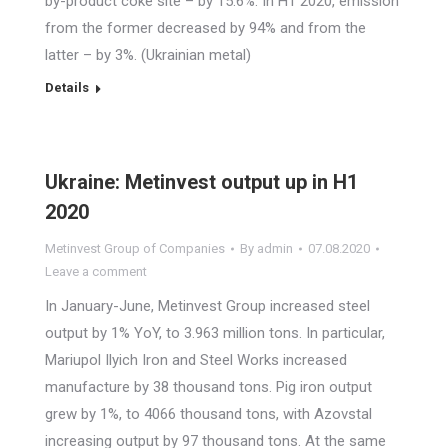
by-product coke site – by 15.6%. In H1 2020, emission
from the former decreased by 94% and from the
latter – by 3%. (Ukrainian metal)
Details
Ukraine: Metinvest output up in H1
2020
Metinvest Group of Companies
By
admin
07.08.2020
Leave a comment
In January-June, Metinvest Group increased steel
output by 1% YoY, to 3.963 million tons. In particular,
Mariupol Ilyich Iron and Steel Works increased
manufacture by 38 thousand tons. Pig iron output
grew by 1%, to 4066 thousand tons, with Azovstal
increasing output by 97 thousand tons. At the same