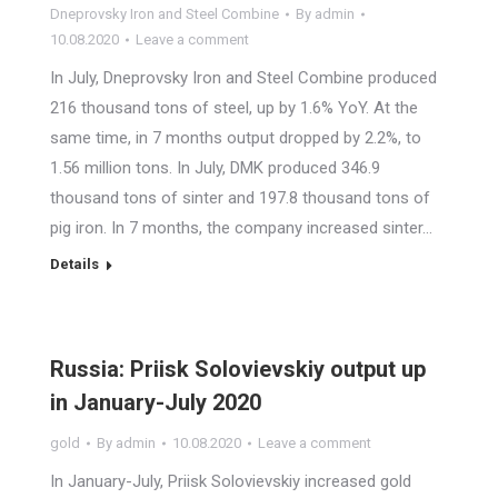
Dneprovsky Iron and Steel Combine
By
admin
10.08.2020
Leave a comment
In July, Dneprovsky Iron and Steel Combine produced
216 thousand tons of steel, up by 1.6% YoY. At the
same time, in 7 months output dropped by 2.2%, to
1.56 million tons. In July, DMK produced 346.9
thousand tons of sinter and 197.8 thousand tons of
pig iron. In 7 months, the company increased sinter…
Details
Russia: Priisk Solovievskiy output up
in January-July 2020
gold
By
admin
10.08.2020
Leave a comment
In January-July, Priisk Solovievskiy increased gold