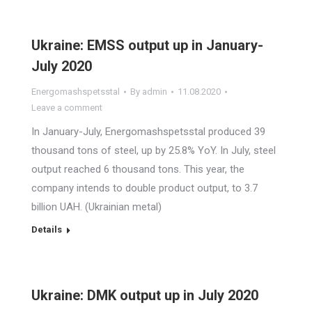
Ukraine: EMSS output up in January-
July 2020
Energomashspetsstal
By
admin
11.08.2020
Leave a comment
In January-July, Energomashspetsstal produced 39
thousand tons of steel, up by 25.8% YoY. In July, steel
output reached 6 thousand tons. This year, the
company intends to double product output, to 3.7
billion UAH. (Ukrainian metal)
Details
Ukraine: DMK output up in July 2020