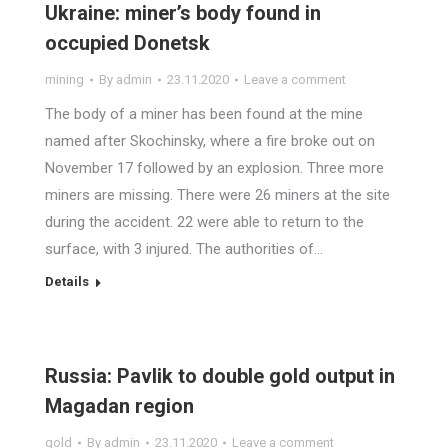
Ukraine: miner’s body found in
occupied Donetsk
mining
By
admin
23.11.2020
Leave a comment
The body of a miner has been found at the mine
named after Skochinsky, where a fire broke out on
November 17 followed by an explosion. Three more
miners are missing. There were 26 miners at the site
during the accident. 22 were able to return to the
surface, with 3 injured. The authorities of…
Details
Russia: Pavlik to double gold output in
Magadan region
gold
By
admin
23.11.2020
Leave a comment