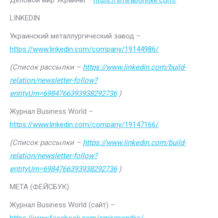
Деловой мир Украины –
https://smiraponitke.com/
LINKEDIN
Украинский металлургический завод –
https://www.linkedin.com/company/19144986/
(Список рассылки –
https://www.linkedin.com/build-
relation/newsletter-follow?
entityUrn=6984766393938292736
)
Журнал Business World –
https://www.linkedin.com/company/19147166/
(Список рассылки –
https://www.linkedin.com/build-
relation/newsletter-follow?
entityUrn=6984766393938292736
)
МЕТА (ФЕЙСБУК)
Журнал Business World (сайт) –