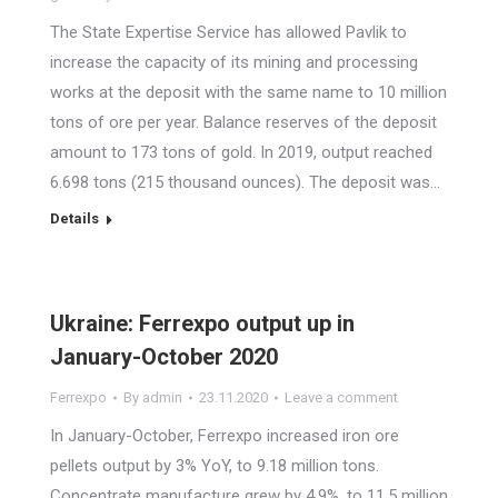
The State Expertise Service has allowed Pavlik to
increase the capacity of its mining and processing
works at the deposit with the same name to 10 million
tons of ore per year. Balance reserves of the deposit
amount to 173 tons of gold. In 2019, output reached
6.698 tons (215 thousand ounces). The deposit was…
Details
Ukraine: Ferrexpo output up in
January-October 2020
Ferrexpo
By
admin
23.11.2020
Leave a comment
In January-October, Ferrexpo increased iron ore
pellets output by 3% YoY, to 9.18 million tons.
Concentrate manufacture grew by 4.9%, to 11.5 million