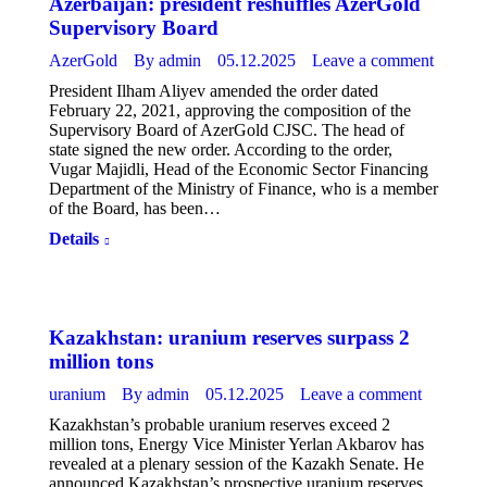
Azerbaijan: president reshuffles AzerGold
Supervisory Board
AzerGold
By
admin
05.12.2025
Leave a comment
President Ilham Aliyev amended the order dated
February 22, 2021, approving the composition of the
Supervisory Board of AzerGold CJSC. The head of
state signed the new order. According to the order,
Vugar Majidli, Head of the Economic Sector Financing
Department of the Ministry of Finance, who is a member
of the Board, has been…
Details
Kazakhstan: uranium reserves surpass 2
million tons
uranium
By
admin
05.12.2025
Leave a comment
Kazakhstan’s probable uranium reserves exceed 2
million tons, Energy Vice Minister Yerlan Akbarov has
revealed at a plenary session of the Kazakh Senate. He
announced Kazakhstan’s prospective uranium reserves