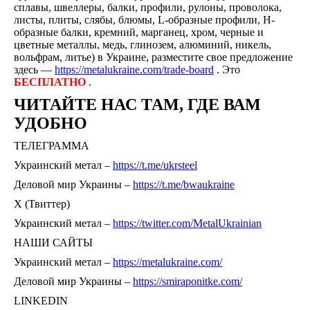
сплавы, швеллеры, балки, профили, рулоны, проволока,
листы, плиты, слябы, блюмы, L-образные профили, H-
образные балки, кремний, марганец, хром, черные и
цветные металлы, медь, глинозем, алюминий, никель,
вольфрам, литье) в Украине, разместите свое предложение
здесь —
https://metalukraine.com/trade-board
. Это
БЕСПЛАТНО
.
ЧИТАЙТЕ НАС ТАМ, ГДЕ ВАМ
УДОБНО
ТЕЛЕГРАММА
Украинский метал –
https://t.me/ukrsteel
Деловой мир Украины –
https://t.me/bwaukraine
Х (Твиттер)
Украинский метал –
https://twitter.com/MetalUkrainian
НАШИ САЙТЫ
Украинский метал –
https://metalukraine.com/
Деловой мир Украины –
https://smiraponitke.com/
LINKEDIN