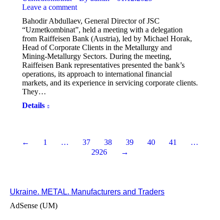
Leave a comment
Bahodir Abdullaev, General Director of JSC
“Uzmetkombinat”, held a meeting with a delegation
from Raiffeisen Bank (Austria), led by Michael Horak,
Head of Corporate Clients in the Metallurgy and
Mining-Metallurgy Sectors. During the meeting,
Raiffeisen Bank representatives presented the bank’s
operations, its approach to international financial
markets, and its experience in servicing corporate clients.
They…
Details
←
1
…
37
38
39
40
41
…
2926
→
Ukraine. METAL. Manufacturers and Traders
AdSense (UM)