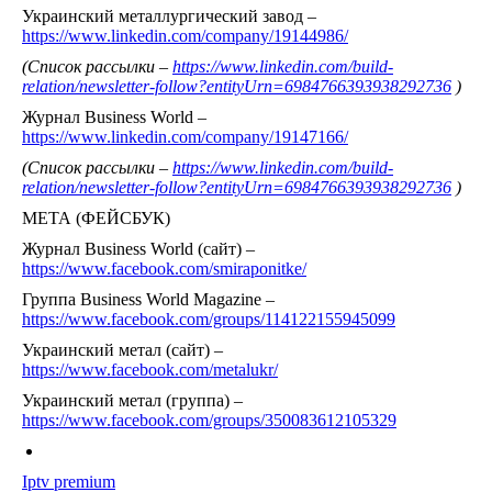
Украинский металлургический завод –
https://www.linkedin.com/company/19144986/
(Список рассылки –
https://www.linkedin.com/build-
relation/newsletter-follow?entityUrn=6984766393938292736
)
Журнал Business World –
https://www.linkedin.com/company/19147166/
(Список рассылки –
https://www.linkedin.com/build-
relation/newsletter-follow?entityUrn=6984766393938292736
)
МЕТА (ФЕЙСБУК)
Журнал Business World (сайт) –
https://www.facebook.com/smiraponitke/
Группа Business World Magazine –
https://www.facebook.com/groups/114122155945099
Украинский метал (сайт) –
https://www.facebook.com/metalukr/
Украинский метал (группа) –
https://www.facebook.com/groups/350083612105329
Iptv premium