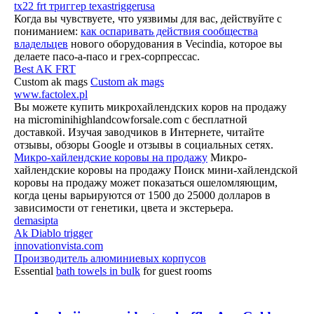
tx22 frt триггер texastriggerusa
Когда вы чувствуете, что уязвимы для вас, действуйте с
пониманием:
как оспаривать действия сообщества
владельцев
нового оборудования в Vecindia, которое вы
делаете пасо-а-пасо и грех-сорпрессас.
Best AK FRT
Custom ak mags
Custom ak mags
www.factolex.pl
Вы можете купить микрохайлендских коров на продажу
на microminihighlandcowforsale.com с бесплатной
доставкой. Изучая заводчиков в Интернете, читайте
отзывы, обзоры Google и отзывы в социальных сетях.
Микро-хайлендские коровы на продажу
Микро-
хайлендские коровы на продажу Поиск мини-хайлендской
коровы на продажу может показаться ошеломляющим,
когда цены варьируются от 1500 до 25000 долларов в
зависимости от генетики, цвета и экстерьера.
demasipta
Ak Diablo trigger
innovationvista.com
Производитель алюминиевых корпусов
Essential
bath towels in bulk
for guest rooms