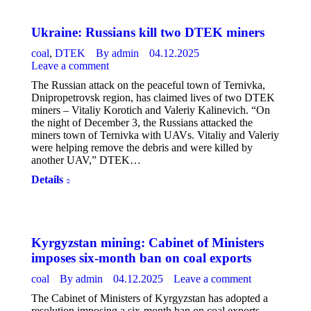
Ukraine: Russians kill two DTEK miners
coal
,
DTEK
By
admin
04.12.2025
Leave a comment
The Russian attack on the peaceful town of Ternivka,
Dnipropetrovsk region, has claimed lives of two DTEK
miners – Vitaliy Korotich and Valeriy Kalinevich. “On
the night of December 3, the Russians attacked the
miners town of Ternivka with UAVs. Vitaliy and Valeriy
were helping remove the debris and were killed by
another UAV,” DTEK…
Details
Kyrgyzstan mining: Cabinet of Ministers
imposes six-month ban on coal exports
coal
By
admin
04.12.2025
Leave a comment
The Cabinet of Ministers of Kyrgyzstan has adopted a
resolution imposing a six-month ban on coal exports.