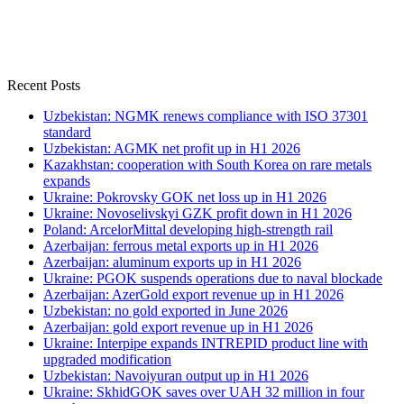
Recent Posts
Uzbekistan: NGMK renews compliance with ISO 37301
standard
Uzbekistan: AGMK net profit up in H1 2026
Kazakhstan: cooperation with South Korea on rare metals
expands
Ukraine: Pokrovsky GOK net loss up in H1 2026
Ukraine: Novoselivskyi GZK profit down in H1 2026
Poland: ArcelorMittal developing high-strength rail
Azerbaijan: ferrous metal exports up in H1 2026
Azerbaijan: aluminum exports up in H1 2026
Ukraine: PGOK suspends operations due to naval blockade
Azerbaijan: AzerGold export revenue up in H1 2026
Uzbekistan: no gold exported in June 2026
Azerbaijan: gold export revenue up in H1 2026
Ukraine: Interpipe expands INTREPID product line with
upgraded modification
Uzbekistan: Navoiyuran output up in H1 2026
Ukraine: SkhidGOK saves over UAH 32 million in four