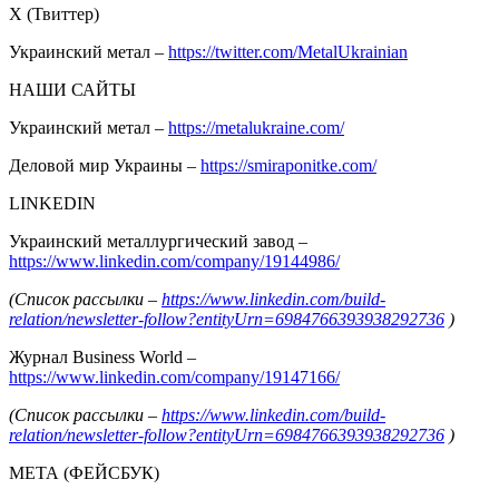
Х (Твиттер)
Украинский метал –
https://twitter.com/MetalUkrainian
НАШИ САЙТЫ
Украинский метал –
https://metalukraine.com/
Деловой мир Украины –
https://smiraponitke.com/
LINKEDIN
Украинский металлургический завод –
https://www.linkedin.com/company/19144986/
(Список рассылки –
https://www.linkedin.com/build-
relation/newsletter-follow?entityUrn=6984766393938292736
)
Журнал Business World –
https://www.linkedin.com/company/19147166/
(Список рассылки –
https://www.linkedin.com/build-
relation/newsletter-follow?entityUrn=6984766393938292736
)
МЕТА (ФЕЙСБУК)