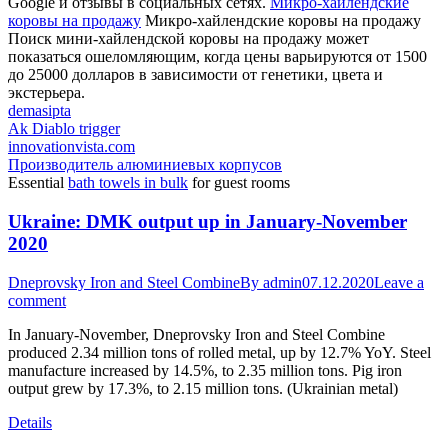
Google и отзывы в социальных сетях.
Микро-хайлендские
коровы на продажу
Микро-хайлендские коровы на продажу
Поиск мини-хайлендской коровы на продажу может
показаться ошеломляющим, когда цены варьируются от 1500
до 25000 долларов в зависимости от генетики, цвета и
экстерьера.
demasipta
Ak Diablo trigger
innovationvista.com
Производитель алюминиевых корпусов
Essential
bath towels in bulk
for guest rooms
Ukraine: DMK output up in January-November
2020
Dneprovsky Iron and Steel Combine
By
admin
07.12.2020
Leave a
comment
In January-November, Dneprovsky Iron and Steel Combine
produced 2.34 million tons of rolled metal, up by 12.7% YoY. Steel
manufacture increased by 14.5%, to 2.35 million tons. Pig iron
output grew by 17.3%, to 2.15 million tons. (Ukrainian metal)
Details