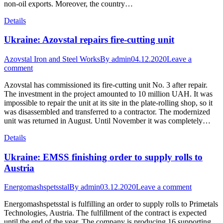
non-oil exports. Moreover, the country…
Details
Ukraine: Azovstal repairs fire-cutting unit
Azovstal Iron and Steel Works
By
admin
04.12.2020
Leave a
comment
Azovstal has commissioned its fire-cutting unit No. 3 after repair.
The investment in the project amounted to 10 million UAH. It was
impossible to repair the unit at its site in the plate-rolling shop, so it
was disassembled and transferred to a contractor. The modernized
unit was returned in August. Until November it was completely…
Details
Ukraine: EMSS finishing order to supply rolls to
Austria
Energomashspetsstal
By
admin
03.12.2020
Leave a comment
Energomashspetsstal is fulfilling an order to supply rolls to Primetals
Technologies, Austria. The fulfillment of the contract is expected
until the end of the year. The company is producing 16 supporting