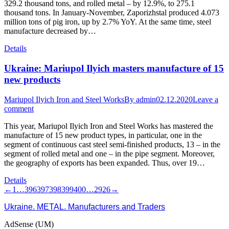
329.2 thousand tons, and rolled metal – by 12.9%, to 275.1
thousand tons. In January-November, Zaporizhstal produced 4.073
million tons of pig iron, up by 2.7% YoY. At the same time, steel
manufacture decreased by…
Details
Ukraine: Mariupol Ilyich masters manufacture of 15
new products
Mariupol Ilyich Iron and Steel Works
By
admin
02.12.2020
Leave a
comment
This year, Mariupol Ilyich Iron and Steel Works has mastered the
manufacture of 15 new product types, in particular, one in the
segment of continuous cast steel semi-finished products, 13 – in the
segment of rolled metal and one – in the pipe segment. Moreover,
the geography of exports has been expanded. Thus, over 19…
Details
←
1
…
396
397
398
399
400
…
2926
→
Ukraine. METAL. Manufacturers and Traders
AdSense (UM)