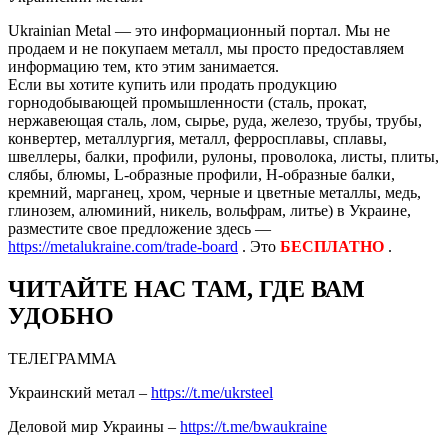
Ukrainian Metal — это информационный портал. Мы не
продаем и не покупаем металл, мы просто предоставляем
информацию тем, кто этим занимается.
Если вы хотите купить или продать продукцию
горнодобывающей промышленности (сталь, прокат,
нержавеющая сталь, лом, сырье, руда, железо, трубы, трубы,
конвертер, металлургия, металл, ферросплавы, сплавы,
швеллеры, балки, профили, рулоны, проволока, листы, плиты,
слябы, блюмы, L-образные профили, H-образные балки,
кремний, марганец, хром, черные и цветные металлы, медь,
глинозем, алюминий, никель, вольфрам, литье) в Украине,
разместите свое предложение здесь —
https://metalukraine.com/trade-board
. Это
БЕСПЛАТНО
.
ЧИТАЙТЕ НАС ТАМ, ГДЕ ВАМ
УДОБНО
ТЕЛЕГРАММА
Украинский метал –
https://t.me/ukrsteel
Деловой мир Украины –
https://t.me/bwaukraine