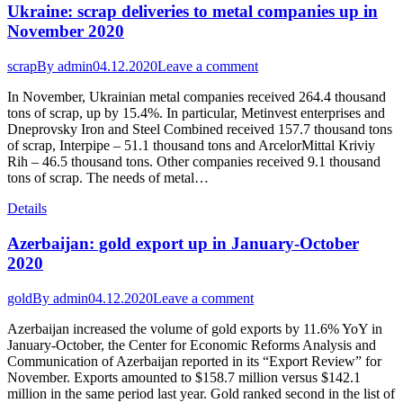
Ukraine: scrap deliveries to metal companies up in
November 2020
scrap
By
admin
04.12.2020
Leave a comment
In November, Ukrainian metal companies received 264.4 thousand
tons of scrap, up by 15.4%. In particular, Metinvest enterprises and
Dneprovsky Iron and Steel Combined received 157.7 thousand tons
of scrap, Interpipe – 51.1 thousand tons and ArcelorMittal Kriviy
Rih – 46.5 thousand tons. Other companies received 9.1 thousand
tons of scrap. The needs of metal…
Details
Azerbaijan: gold export up in January-October
2020
gold
By
admin
04.12.2020
Leave a comment
Azerbaijan increased the volume of gold exports by 11.6% YoY in
January-October, the Center for Economic Reforms Analysis and
Communication of Azerbaijan reported in its “Export Review” for
November. Exports amounted to $158.7 million versus $142.1
million in the same period last year. Gold ranked second in the list of