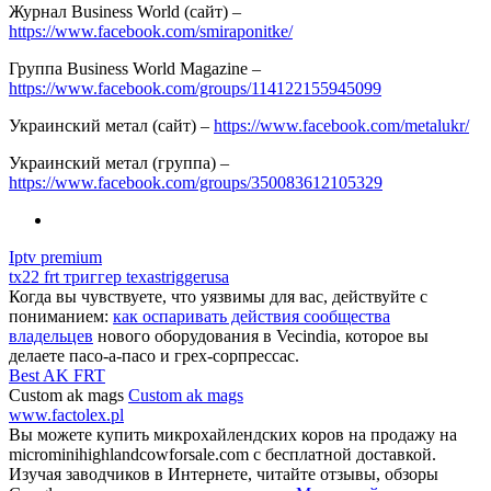
Журнал Business World (сайт) –
https://www.facebook.com/smiraponitke/
Группа Business World Magazine –
https://www.facebook.com/groups/114122155945099
Украинский метал (сайт) –
https://www.facebook.com/metalukr/
Украинский метал (группа) –
https://www.facebook.com/groups/350083612105329
Iptv premium
tx22 frt триггер texastriggerusa
Когда вы чувствуете, что уязвимы для вас, действуйте с
пониманием:
как оспаривать действия сообщества
владельцев
нового оборудования в Vecindia, которое вы
делаете пасо-а-пасо и грех-сорпрессас.
Best AK FRT
Custom ak mags
Custom ak mags
www.factolex.pl
Вы можете купить микрохайлендских коров на продажу на
microminihighlandcowforsale.com с бесплатной доставкой.
Изучая заводчиков в Интернете, читайте отзывы, обзоры