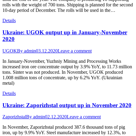
rolls with the weight of 700 tons. Shipping is planned for the second
10-day period of December. The rolls will be used in the…
Details
Ukraine: UGOK output up in January-November
2020
UGOK
By
admin
03.12.2020
Leave a comment
In January-November, Yuzhniy Mining and Processing Works
increased iron ore concentrate output by 3.9% YoY, to 11.73 million
tons. Sinter was not produced. In November, UGOK produced
1.008 million tons of concentrate, up by 6.2% YoY. (Ukrainian
metal)
Details
Ukraine: Zaporizhstal output up in November 2020
Zaporizhstal
By
admin
02.12.2020
Leave a comment
In November, Zaporizhstal produced 387.6 thousand tons of pig
iron, up by 9.9% YoY. Steel manufacture increased by 12.3%, to