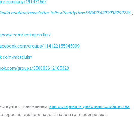
.com/company/19147166/
build-relation/newsletter-follow?entityUrn=6984766393938292736
)
cebook.com/smiraponitke/
.facebook.com/groups/114122155945099
k.com/metalukr/
book.com/groups/350083612105329
ействуйте с пониманием:
как оспаривать действия сообщества
которое вы делаете пасо-а-пасо и грех-сорпрессас.