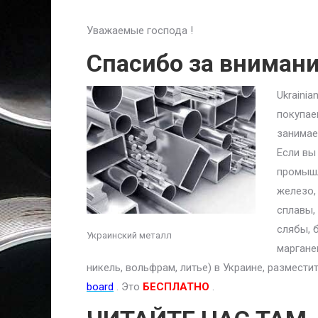
Уважаемые господа !
Спасибо за вниман
Ukraini
покупае
занимае
Если вы
промышл
железо,
сплавы,
слябы, 
Украинский металл
маргане
никель, вольфрам, литье) в Украине, размест
board
. Это
БЕСПЛАТНО
.