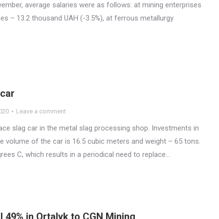
ember, average salaries were as follows: at mining enterprises
ses – 13.2 thousand UAH (-3.5%), at ferrous metallurgy
 car
020
Leave a comment
e slag car in the metal slag processing shop. Investments in
e volume of the car is 16.5 cubic meters and weight – 65 tons.
ees C, which results in a periodical need to replace…
 49% in Ortalyk to CGN Mining