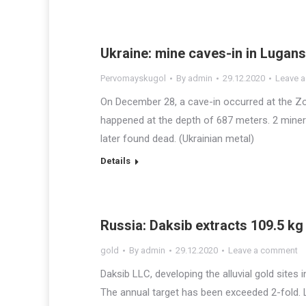
Ukraine: mine caves-in in Lugans
Pervomayskugol
By
admin
29.12.2020
Leave 
On December 28, a cave-in occurred at the Z
happened at the depth of 687 meters. 2 miner
later found dead. (Ukrainian metal)
Details
Russia: Daksib extracts 109.5 kg
gold
By
admin
29.12.2020
Leave a comment
Daksib LLC, developing the alluvial gold sites 
The annual target has been exceeded 2-fold. L