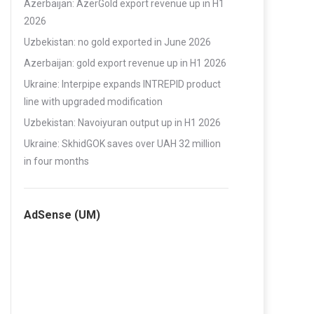
Azerbaijan: AzerGold export revenue up in H1
2026
Uzbekistan: no gold exported in June 2026
Azerbaijan: gold export revenue up in H1 2026
Ukraine: Interpipe expands INTREPID product
line with upgraded modification
Uzbekistan: Navoiyuran output up in H1 2026
Ukraine: SkhidGOK saves over UAH 32 million
in four months
AdSense (UM)