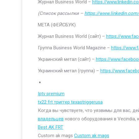
Журнал Business World –
https://www.linkedin
(Список рассылки –
https://www.linkedin.com/
МЕТА (ФЕЙСБУК)
Журнал Business World (сайт) –
https://www.fa
Группа Business World Magazine –
https://www
Украинский метал (сайт) –
https://www.faceboo
Украинский метал (группа) –
https://www.face
Iptv premium
tx22 frt триггер texastriggerusa
Когда вы чувствуете, что уязвимы для вас, д
владельцев
нового оборудования в Vecindia, 
Best AK FRT
Custom ak mags
Custom ak mags