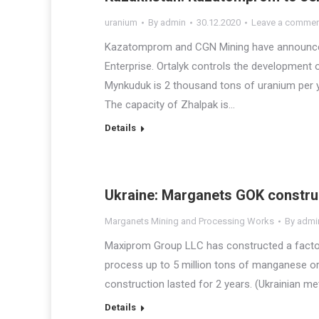
uranium
By
admin
30.12.2020
Leave a comme
Kazatomprom and CGN Mining have announced t
Enterprise. Ortalyk controls the development
Mynkuduk is 2 thousand tons of uranium per ye
The capacity of Zhalpak is…
Details
Ukraine: Marganets GOK constru
Marganets Mining and Processing Works
By
admi
Maxiprom Group LLC has constructed a factor
process up to 5 million tons of manganese ore
construction lasted for 2 years. (Ukrainian me
Details