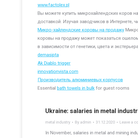
www.factolex.pl
Вы можете купить микрохайлендских коров на 
доставкой. Изучая заводчиков в Интернете, ч
Микро-хайлендские коровы на продажу
Микро
коровы на продажу может показаться ошелом
в зависимости от генетики, цвета и экстерьера
demasipta
Ak Diablo trigger
innovationvista.com
Производитель алюминиевых корпусов
Essential
bath towels in bulk
for guest rooms
Ukraine: salaries in metal indus
metal industry
By
admin
31.12.2020
Leave a 
In November, salaries in metal and mining ind