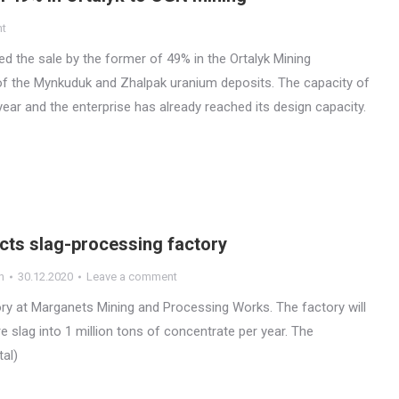
nt
he sale by the former of 49% in the Ortalyk Mining
 of the Mynkuduk and Zhalpak uranium deposits. The capacity of
ar and the enterprise has already reached its design capacity.
cts slag-processing factory
n
30.12.2020
Leave a comment
y at Marganets Mining and Processing Works. The factory will
 slag into 1 million tons of concentrate per year. The
tal)