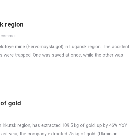
k region
a comment
olotoye mine (Pervomayskugol) in Lugansk region. The accident
s were trapped. One was saved at once, while the other was
 of gold
in Irkutsk region, has extracted 109.5 kg of gold, up by 46% YoY.
ast year, the company extracted 75 kg of gold. (Ukrainian