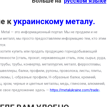
Больше на
русском языке
ие к
украинскому металу.
an Metal — это информационный портал. Мы не продаем и не
м металл, мы просто предоставляем информацию тем, кто этим
тся.
 хотите купить или продать продукцию горнодобывающей
енности (сталь, прокат, нержавеющая сталь, лом, сырье, руда,
 трубы, трубы, конвертер, металлургия, металл, ферросплавы,
 швеллеры, балки, профили, рулоны, проволока, листы, плиты,
блюмы, L-образные профили, H-образные балки, кремний,
ц, хром, черные и цветные металлы, медь, глинозем, алюминий,
ите свое предложение здесь —
https://metalukraine.com/trade-