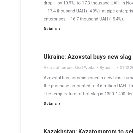
drop – by 10.9%, to 17.3 thousand UAH. In Nov
– 17.4 thousand UAH (-4.9%), at pipe enterpri
enterprises – 16.7 thousand UAH (-5.4%)…
Details
Ukraine: Azovstal buys new slag
Azovstal Iron and Steel Works
By
admin
31.12.2
Azovstal has commissioned a new blast furnac
the purchase amounted to 4.6 million UAH. Th
The temperature of hot slag is 1300-1400 degr
Details
Kazakhstan: Kazatomprom to sell