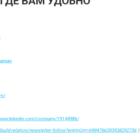
 ГДЕ ВАМ УДОБНО
e
ainian
om/
/www.linkedin.com/company/19144986/
build-relation/newsletter-follow?entityUrn=6984766393938292736
)