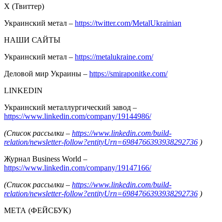
Х (Твиттер)
Украинский метал –
https://twitter.com/MetalUkrainian
НАШИ САЙТЫ
Украинский метал –
https://metalukraine.com/
Деловой мир Украины –
https://smiraponitke.com/
LINKEDIN
Украинский металлургический завод –
https://www.linkedin.com/company/19144986/
(Список рассылки –
https://www.linkedin.com/build-
relation/newsletter-follow?entityUrn=6984766393938292736
)
Журнал Business World –
https://www.linkedin.com/company/19147166/
(Список рассылки –
https://www.linkedin.com/build-
relation/newsletter-follow?entityUrn=6984766393938292736
)
МЕТА (ФЕЙСБУК)