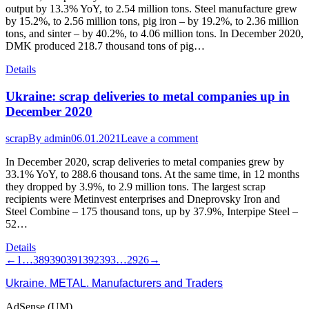
output by 13.3% YoY, to 2.54 million tons. Steel manufacture grew
by 15.2%, to 2.56 million tons, pig iron – by 19.2%, to 2.36 million
tons, and sinter – by 40.2%, to 4.06 million tons. In December 2020,
DMK produced 218.7 thousand tons of pig…
Details
Ukraine: scrap deliveries to metal companies up in
December 2020
scrap
By
admin
06.01.2021
Leave a comment
In December 2020, scrap deliveries to metal companies grew by
33.1% YoY, to 288.6 thousand tons. At the same time, in 12 months
they dropped by 3.9%, to 2.9 million tons. The largest scrap
recipients were Metinvest enterprises and Dneprovsky Iron and
Steel Combine – 175 thousand tons, up by 37.9%, Interpipe Steel –
52…
Details
←
1
…
389
390
391
392
393
…
2926
→
Ukraine. METAL. Manufacturers and Traders
AdSense (UM)