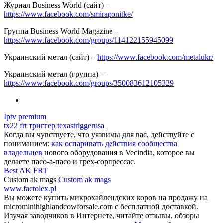
Журнал Business World (сайт) –
https://www.facebook.com/smiraponitke/
Группа Business World Magazine –
https://www.facebook.com/groups/114122155945099
Украинский метал (сайт) –
https://www.facebook.com/metalukr/
Украинский метал (группа) –
https://www.facebook.com/groups/350083612105329
Iptv premium
tx22 frt триггер texastriggerusa
Когда вы чувствуете, что уязвимы для вас, действуйте с
пониманием:
как оспаривать действия сообщества
владельцев
нового оборудования в Vecindia, которое вы
делаете пасо-а-пасо и грех-сорпрессас.
Best AK FRT
Custom ak mags
Custom ak mags
www.factolex.pl
Вы можете купить микрохайлендских коров на продажу на
microminihighlandcowforsale.com с бесплатной доставкой.
Изучая заводчиков в Интернете, читайте отзывы, обзоры