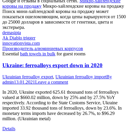
Google и отзывы в социальных сетях.
Микро-хайлендские
коровы на продажу
Микро-хайлендские коровы на продажу
Поиск мини-хайлендской коровы на продажу может
показаться ошеломляющим, когда цены варьируются от 1500
до 25000 долларов в зависимости от генетики, цвета и
экстерьера.
demasipta
Ak Diablo trigger
innovationvista.com
Производитель алюминиевых корпусов
Essential
bath towels in bulk
for guest rooms
Ukraine: ferroalloys export down in 2020
Ukrainian ferroalloy export
,
Ukrainian ferroalloy import
By
admin
13.01.2021
Leave a comment
In 2020, Ukraine exported 625.61 thousand tons of ferroalloys
valued at $660.02 million, down by 25% and by 27.5% YoY
respectively. According to the State Customs Service, Ukraine
imported 33.92 thousand tons of ferroalloys, down by 23.6%. In
monetary terms imports have decreased by 26.7%, to $96.29
million. (Ukrainian metal)
Details