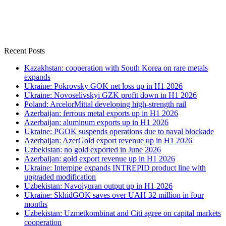
Recent Posts
Kazakhstan: cooperation with South Korea on rare metals
expands
Ukraine: Pokrovsky GOK net loss up in H1 2026
Ukraine: Novoselivskyi GZK profit down in H1 2026
Poland: ArcelorMittal developing high-strength rail
Azerbaijan: ferrous metal exports up in H1 2026
Azerbaijan: aluminum exports up in H1 2026
Ukraine: PGOK suspends operations due to naval blockade
Azerbaijan: AzerGold export revenue up in H1 2026
Uzbekistan: no gold exported in June 2026
Azerbaijan: gold export revenue up in H1 2026
Ukraine: Interpipe expands INTREPID product line with
upgraded modification
Uzbekistan: Navoiyuran output up in H1 2026
Ukraine: SkhidGOK saves over UAH 32 million in four
months
Uzbekistan: Uzmetkombinat and Citi agree on capital markets
cooperation