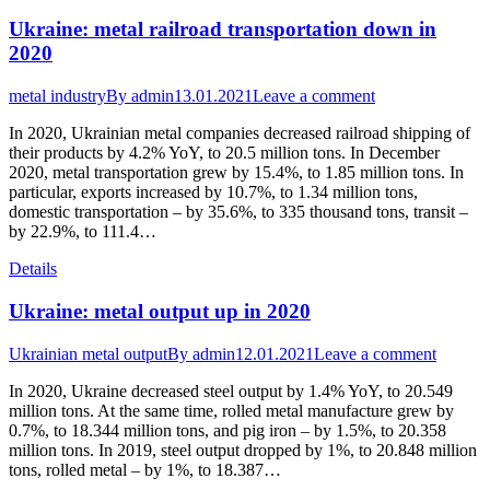
Ukraine: metal railroad transportation down in
2020
metal industry
By
admin
13.01.2021
Leave a comment
In 2020, Ukrainian metal companies decreased railroad shipping of
their products by 4.2% YoY, to 20.5 million tons. In December
2020, metal transportation grew by 15.4%, to 1.85 million tons. In
particular, exports increased by 10.7%, to 1.34 million tons,
domestic transportation – by 35.6%, to 335 thousand tons, transit –
by 22.9%, to 111.4…
Details
Ukraine: metal output up in 2020
Ukrainian metal output
By
admin
12.01.2021
Leave a comment
In 2020, Ukraine decreased steel output by 1.4% YoY, to 20.549
million tons. At the same time, rolled metal manufacture grew by
0.7%, to 18.344 million tons, and pig iron – by 1.5%, to 20.358
million tons. In 2019, steel output dropped by 1%, to 20.848 million
tons, rolled metal – by 1%, to 18.387…