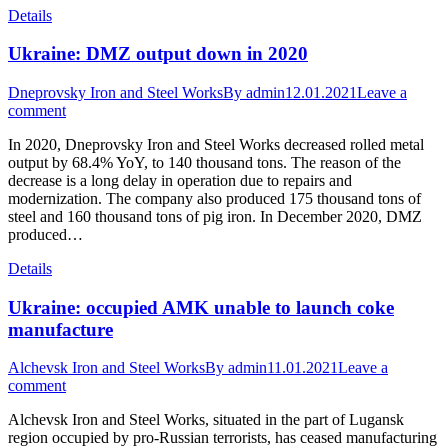
Details
Ukraine: DMZ output down in 2020
Dneprovsky Iron and Steel Works
By
admin
12.01.2021
Leave a
comment
In 2020, Dneprovsky Iron and Steel Works decreased rolled metal
output by 68.4% YoY, to 140 thousand tons. The reason of the
decrease is a long delay in operation due to repairs and
modernization. The company also produced 175 thousand tons of
steel and 160 thousand tons of pig iron. In December 2020, DMZ
produced…
Details
Ukraine: occupied AMK unable to launch coke
manufacture
Alchevsk Iron and Steel Works
By
admin
11.01.2021
Leave a
comment
Alchevsk Iron and Steel Works, situated in the part of Lugansk
region occupied by pro-Russian terrorists, has ceased manufacturing