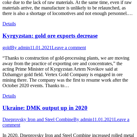
coke due to the lack of raw materials. At the same time, even if raw
materials arrive, the manufacture is unlikely to be relaunched, as
there is also a shortage of locomotives and not enough personnel.…
Details
Kyrgyzstan: gold ore exports decrease
gold
By
admin
11.01.2021
Leave a comment
“Thanks to construction of gold-processing plants, we are moving
away from the practice of exporting ore and concentrates,” the
acting Prime Minister of Kyrgyzstan Artem Novikov said at
Dzhamgyr gold field. Vertex Gold Company is engaged in ore
mining there. The company was the first to resume work after the
October 2020 events. Thanks to…
Details
Ukraine: DMK output up in 2020
Dneprovsky Iron and Steel Combine
By
admin
11.01.2021
Leave a
comment
In 2020, Dneprovsky Iron and Steel Combine increased rolled metal