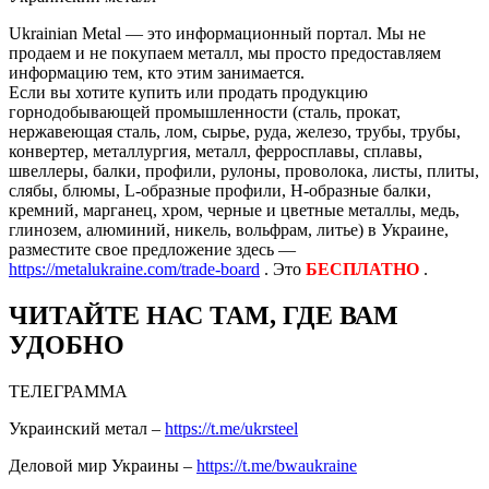
Ukrainian Metal — это информационный портал. Мы не
продаем и не покупаем металл, мы просто предоставляем
информацию тем, кто этим занимается.
Если вы хотите купить или продать продукцию
горнодобывающей промышленности (сталь, прокат,
нержавеющая сталь, лом, сырье, руда, железо, трубы, трубы,
конвертер, металлургия, металл, ферросплавы, сплавы,
швеллеры, балки, профили, рулоны, проволока, листы, плиты,
слябы, блюмы, L-образные профили, H-образные балки,
кремний, марганец, хром, черные и цветные металлы, медь,
глинозем, алюминий, никель, вольфрам, литье) в Украине,
разместите свое предложение здесь —
https://metalukraine.com/trade-board
. Это
БЕСПЛАТНО
.
ЧИТАЙТЕ НАС ТАМ, ГДЕ ВАМ
УДОБНО
ТЕЛЕГРАММА
Украинский метал –
https://t.me/ukrsteel
Деловой мир Украины –
https://t.me/bwaukraine