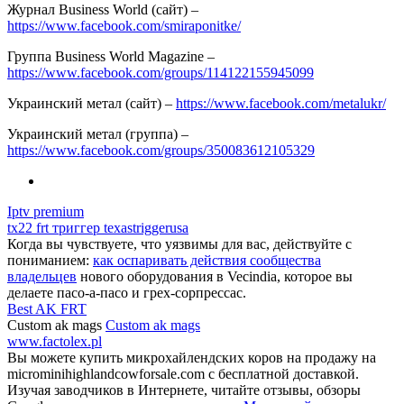
Журнал Business World (сайт) –
https://www.facebook.com/smiraponitke/
Группа Business World Magazine –
https://www.facebook.com/groups/114122155945099
Украинский метал (сайт) –
https://www.facebook.com/metalukr/
Украинский метал (группа) –
https://www.facebook.com/groups/350083612105329
Iptv premium
tx22 frt триггер texastriggerusa
Когда вы чувствуете, что уязвимы для вас, действуйте с
пониманием:
как оспаривать действия сообщества
владельцев
нового оборудования в Vecindia, которое вы
делаете пасо-а-пасо и грех-сорпрессас.
Best AK FRT
Custom ak mags
Custom ak mags
www.factolex.pl
Вы можете купить микрохайлендских коров на продажу на
microminihighlandcowforsale.com с бесплатной доставкой.
Изучая заводчиков в Интернете, читайте отзывы, обзоры