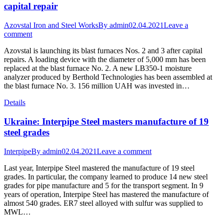
capital repair
Azovstal Iron and Steel Works
By
admin
02.04.2021
Leave a
comment
Azovstal is launching its blast furnaces Nos. 2 and 3 after capital
repairs. A loading device with the diameter of 5,000 mm has been
replaced at the blast furnace No. 2. A new LB350-1 moisture
analyzer produced by Berthold Technologies has been assembled at
the blast furnace No. 3. 156 million UAH was invested in…
Details
Ukraine: Interpipe Steel masters manufacture of 19
steel grades
Interpipe
By
admin
02.04.2021
Leave a comment
Last year, Interpipe Steel mastered the manufacture of 19 steel
grades. In particular, the company learned to produce 14 new steel
grades for pipe manufacture and 5 for the transport segment. In 9
years of operation, Interpipe Steel has mastered the manufacture of
almost 540 grades. ER7 steel alloyed with sulfur was supplied to
MWL…