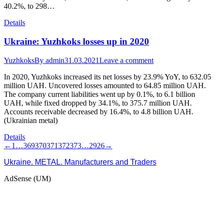
40.2%, to 298…
Details
Ukraine: Yuzhkoks losses up in 2020
Yuzhkoks
By
admin
31.03.2021
Leave a comment
In 2020, Yuzhkoks increased its net losses by 23.9% YoY, to 632.05
million UAH. Uncovered losses amounted to 64.85 million UAH.
The company current liabilities went up by 0.1%, to 6.1 billion
UAH, while fixed dropped by 34.1%, to 375.7 million UAH.
Accounts receivable decreased by 16.4%, to 4.8 billion UAH.
(Ukrainian metal)
Details
←
1
…
369
370
371
372
373
…
2926
→
Ukraine. METAL. Manufacturers and Traders
AdSense (UM)