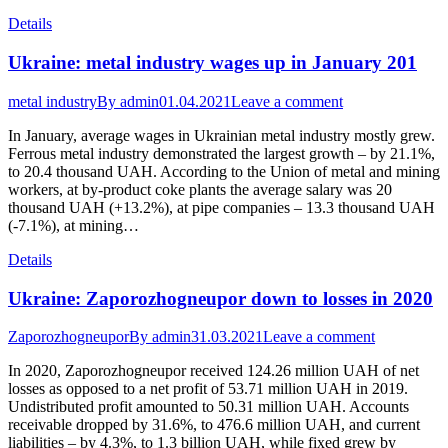
Details
Ukraine: metal industry wages up in January 201
metal industry
By
admin
01.04.2021
Leave a comment
In January, average wages in Ukrainian metal industry mostly grew.
Ferrous metal industry demonstrated the largest growth – by 21.1%,
to 20.4 thousand UAH. According to the Union of metal and mining
workers, at by-product coke plants the average salary was 20
thousand UAH (+13.2%), at pipe companies – 13.3 thousand UAH
(-7.1%), at mining…
Details
Ukraine: Zaporozhogneupor down to losses in 2020
Zaporozhogneupor
By
admin
31.03.2021
Leave a comment
In 2020, Zaporozhogneupor received 124.26 million UAH of net
losses as opposed to a net profit of 53.71 million UAH in 2019.
Undistributed profit amounted to 50.31 million UAH. Accounts
receivable dropped by 31.6%, to 476.6 million UAH, and current
liabilities – by 4.3%, to 1.3 billion UAH, while fixed grew by