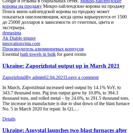
Google и отзывы в социальных сетях.
Микро-хайлендские
коровы на продажу
Микро-хайлендские коровы на продажу
Поиск мини-хайлендской коровы на продажу может
показаться ошеломляющим, когда цены варьируются от 1500
до 25000 долларов в зависимости от генетики, цвета и
экстерьера.
demasipta
Ak Diablo trigger
innovationvista.com
Производитель алюминиевых корпусов
Essential
bath towels in bulk
for guest rooms
Ukraine: Zaporizhstal output up in March 2021
Zaporizhstal
By
admin
02.04.2021
Leave a comment
In March, Zaporizhstal increased steel output by 14.1% YoY, to
343.7 thousand tons. Pig iron output grew by 10.8%, to 394.3
thousand tons, and rolled metal – by 24.6%, to 291.5 thousand tons.
The increase in manufacture is due to shut down of the blast furnace
No. 5 in March 2020 for repair. In Q1,…
Details
Ukraine: Azovstal launches two blast furnaces after