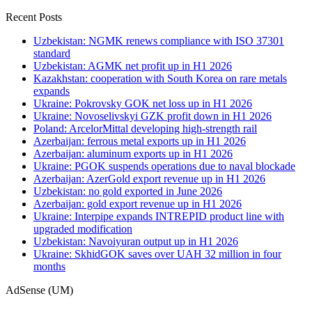
Recent Posts
Uzbekistan: NGMK renews compliance with ISO 37301
standard
Uzbekistan: AGMK net profit up in H1 2026
Kazakhstan: cooperation with South Korea on rare metals
expands
Ukraine: Pokrovsky GOK net loss up in H1 2026
Ukraine: Novoselivskyi GZK profit down in H1 2026
Poland: ArcelorMittal developing high-strength rail
Azerbaijan: ferrous metal exports up in H1 2026
Azerbaijan: aluminum exports up in H1 2026
Ukraine: PGOK suspends operations due to naval blockade
Azerbaijan: AzerGold export revenue up in H1 2026
Uzbekistan: no gold exported in June 2026
Azerbaijan: gold export revenue up in H1 2026
Ukraine: Interpipe expands INTREPID product line with
upgraded modification
Uzbekistan: Navoiyuran output up in H1 2026
Ukraine: SkhidGOK saves over UAH 32 million in four
months
AdSense (UM)