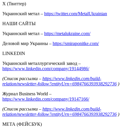
Х (Твиттер)
Украинский метал –
https://twitter.com/MetalUkrainian
НАШИ САЙТЫ
Украинский метал –
https://metalukraine.com/
Деловой мир Украины –
https://smiraponitke.com/
LINKEDIN
Украинский металлургический завод –
https://www.linkedin.com/company/19144986/
(Список рассылки –
https://www.linkedin.com/build-
relation/newsletter-follow?entityUrn=6984766393938292736
)
Журнал Business World –
https://www.linkedin.com/company/19147166/
(Список рассылки –
https://www.linkedin.com/build-
relation/newsletter-follow?entityUrn=6984766393938292736
)
МЕТА (ФЕЙСБУК)