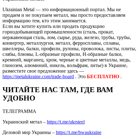
Ukrainian Metal — это информационный портал. Мы не
продаем и не покупаем металл, мы просто предоставляем
информацию тем, кто этим занимается.
Если вы хотите купить или продать продукцию
горнодобывающей промышленности (сталь, прокат,
нержавеющая сталь, лом, сырье, руда, железо, трубы, трубы,
конвертер, металлургия, металл, ферросплавы, сплавы,
швеллеры, балки, профили, рулоны, проволока, листы, плиты,
слябы, блюмы, L-образные профили, H-образные балки,
кремний, марганец, хром, черные и цветные металлы, медь,
глинозем, алюминий, никель, вольфрам, литье) в Украине,
разместите свое предложение здесь —
https://metalukraine.com/trade-board
. Это
БЕСПЛАТНО
.
ЧИТАЙТЕ НАС ТАМ, ГДЕ ВАМ
УДОБНО
ТЕЛЕГРАММА
Украинский метал –
https://t.me/ukrsteel
Деловой мир Украины –
https://t.me/bwaukraine