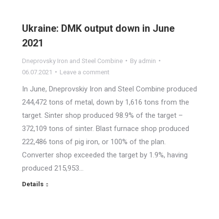
Ukraine: DMK output down in June
2021
Dneprovsky Iron and Steel Combine
By
admin
06.07.2021
Leave a comment
In June, Dneprovskiy Iron and Steel Combine produced
244,472 tons of metal, down by 1,616 tons from the
target. Sinter shop produced 98.9% of the target –
372,109 tons of sinter. Blast furnace shop produced
222,486 tons of pig iron, or 100% of the plan.
Converter shop exceeded the target by 1.9%, having
produced 215,953…
Details