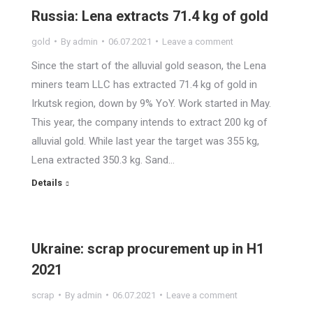
Russia: Lena extracts 71.4 kg of gold
gold
By
admin
06.07.2021
Leave a comment
Since the start of the alluvial gold season, the Lena
miners team LLC has extracted 71.4 kg of gold in
Irkutsk region, down by 9% YoY. Work started in May.
This year, the company intends to extract 200 kg of
alluvial gold. While last year the target was 355 kg,
Lena extracted 350.3 kg. Sand…
Details
Ukraine: scrap procurement up in H1
2021
scrap
By
admin
06.07.2021
Leave a comment