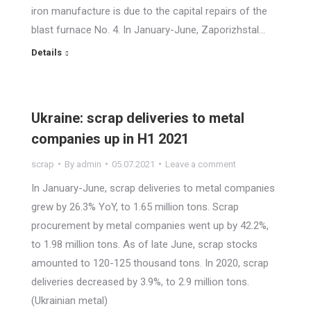
iron manufacture is due to the capital repairs of the
blast furnace No. 4. In January-June, Zaporizhstal…
Details
Ukraine: scrap deliveries to metal
companies up in H1 2021
scrap
By
admin
05.07.2021
Leave a comment
In January-June, scrap deliveries to metal companies
grew by 26.3% YoY, to 1.65 million tons. Scrap
procurement by metal companies went up by 42.2%,
to 1.98 million tons. As of late June, scrap stocks
amounted to 120-125 thousand tons. In 2020, scrap
deliveries decreased by 3.9%, to 2.9 million tons.
(Ukrainian metal)