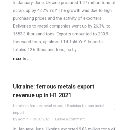
In January-June, Ukraine procured 1.97 million tons of
scrap, up by 42.2% YoY. The growth was due to high
purchasing prices and the activity of exporters.
Deliveries to metal companies went up by 26.3%, to
1653.3 thousand tons. Exports amounted to 230.9
thousand tons, up almost 14-fold YoY. Imports
totaled 12.6 thousand tons, up by…
Details
Ukraine: ferrous metals export
revenue up in H1 2021
Ukrainian ferrous metal export
,
Ukrainian ferrous metal
import
By
admin
06.07.2021
Leave a comment
In January-June, Ukraine exported 9.86 million tons of