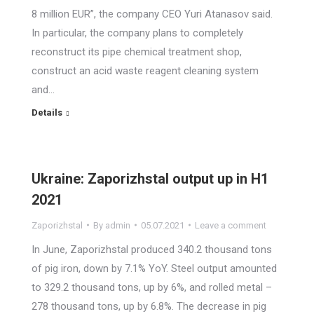
8 million EUR”, the company CEO Yuri Atanasov said.
In particular, the company plans to completely
reconstruct its pipe chemical treatment shop,
construct an acid waste reagent cleaning system
and…
Details
Ukraine: Zaporizhstal output up in H1
2021
Zaporizhstal
By
admin
05.07.2021
Leave a comment
In June, Zaporizhstal produced 340.2 thousand tons
of pig iron, down by 7.1% YoY. Steel output amounted
to 329.2 thousand tons, up by 6%, and rolled metal –
278 thousand tons, up by 6.8%. The decrease in pig