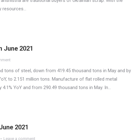
ansnistria are traditional buyers of Ukrainian scrap. With the
gy resources…
n June 2021
mment
d tons of steel, down from 419.45 thousand tons in May and by
oY, to 2.151 million tons. Manufacture of flat rolled metal
y 4.1% YoY and from 290.49 thousand tons in May. In…
 June 2021
Leave a comment