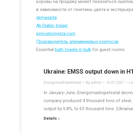
коровы на продажу может показаться ошелом
в зависимости от генетики, цвета и экстерьера
demasipta
Ak Diablo trigger
innovationvista.com
Производитель алюминиевых корпусов
Essential
bath towels in bulk
for guest rooms
Ukraine: EMSS output down in H
Energomashspetsstal
By
admin
16.07.2021
Le
In January-June, Energomashspetsstal decrea
company produced 4 thousand tons of steel,
output by 6.8%, to 63 thousand tons. (Ukraini
Details