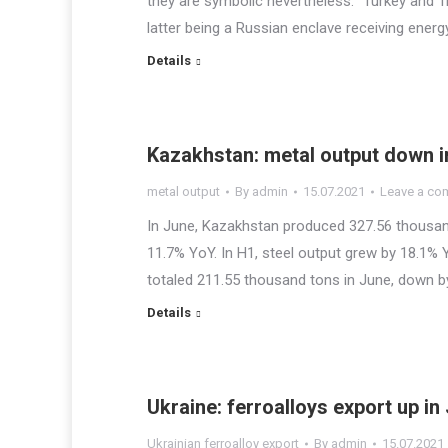
they are symbolic nevertheless. “Turkey and Tr
latter being a Russian enclave receiving ener
Details
Kazakhstan: metal output down i
metal output
By
admin
15.07.2021
Leave a co
In June, Kazakhstan produced 327.56 thousan
11.7% YoY. In H1, steel output grew by 18.1% Y
totaled 211.55 thousand tons in June, down b
Details
Ukraine: ferroalloys export up in
Ukrainian ferroalloy export
By
admin
15.07.2021