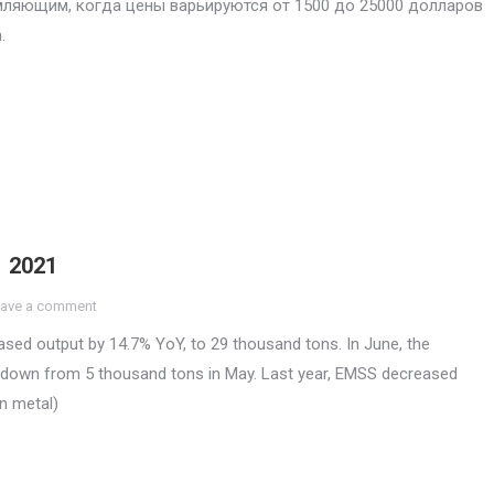
ляющим, когда цены варьируются от 1500 до 25000 долларов
.
1 2021
ave a comment
sed output by 14.7% YoY, to 29 thousand tons. In June, the
 down from 5 thousand tons in May. Last year, EMSS decreased
an metal)