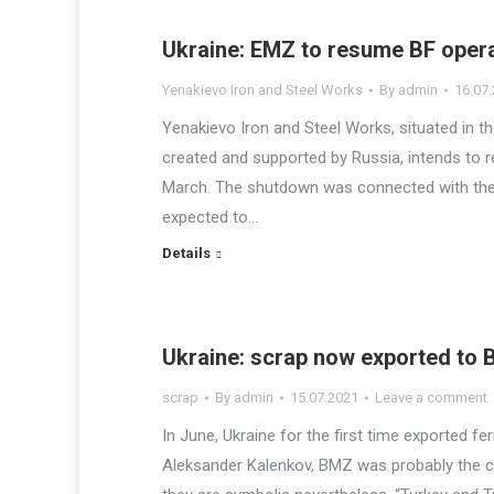
Ukraine: EMZ to resume BF oper
Yenakievo Iron and Steel Works
By
admin
16.07
Yenakievo Iron and Steel Works, situated in th
created and supported by Russia, intends to 
March. The shutdown was connected with the p
expected to…
Details
Ukraine: scrap now exported to 
scrap
By
admin
15.07.2021
Leave a comment
In June, Ukraine for the first time exported 
Aleksander Kalenkov, BMZ was probably the c