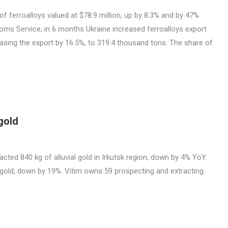
f ferroalloys valued at $78.9 million, up by 8.3% and by 47%
oms Service, in 6 months Ukraine increased ferroalloys export
easing the export by 16.5%, to 319.4 thousand tons. The share of
gold
acted 840 kg of alluvial gold in Irkutsk region, down by 4% YoY.
 gold, down by 19%. Vitim owns 59 prospecting and extracting