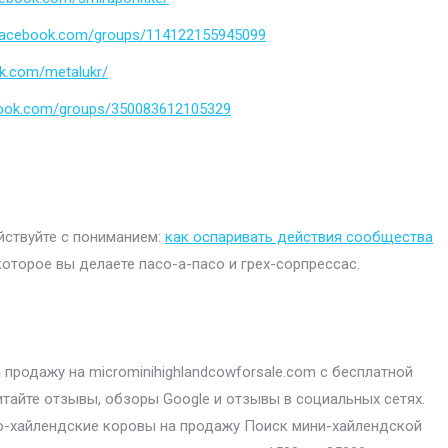
.facebook.com/groups/114122155945099
k.com/metalukr/
book.com/groups/350083612105329
ействуйте с пониманием:
как оспаривать действия сообщества
которое вы делаете пасо-а-пасо и грех-сорпрессас.
продажу на microminihighlandcowforsale.com с бесплатной
итайте отзывы, обзоры Google и отзывы в социальных сетях.
-хайлендские коровы на продажу Поиск мини-хайлендской