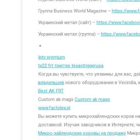
Группа Business World Magazine –
https://www
Украинский метал (сайт) –
https://www.faceboo
Украинский метал (группа) –
https://www.face
Iptv premium
tx22 frt триггер texastriggerusa
Когда вы чувствуете, что уязвимы для вас, д
владельцев
нового оборудования в Vecindia, 
Best AK FRT
Custom ak mags
Custom ak mags
www.factolex.pl
Вы можете купить микрохайлендских коров на 
доставкой. Изучая заводчиков в Интернете, ч
Микро-хайлендские коровы на продажу
Микро