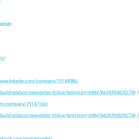
e
ainian
om/
/www.linkedin.com/company/19144986/
build-relation/newsletter-follow?entityUrn=6984766393938292736
)
.com/company/19147166/
build-relation/newsletter-follow?entityUrn=6984766393938292736
)
cebook.com/smiraponitke/