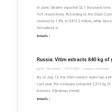
In June, Ukraine exported 52.1 thousand tons o
YoY respectively. According to the State Cust
revenue by 1.4%, to $412.3 million, while decr
ferroalloys in…
Details
Russia: Vitim extracts 840 kg of 
gold
By
admin
15.07.2021
Leave a comment
As of July 13, the Vitim miners’ team has extr
Last year, the company extracted 2,515 kg of
licenses. (Ukrainian metal)
Details