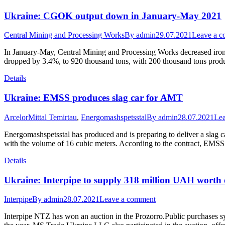
Ukraine: CGOK output down in January-May 2021
Central Mining and Processing Works
By
admin
29.07.2021
Leave a 
In January-May, Central Mining and Processing Works decreased iron 
dropped by 3.4%, to 920 thousand tons, with 200 thousand tons prod
Details
Ukraine: EMSS produces slag car for AMT
ArcelorMittal Temirtau
,
Energomashspetsstal
By
admin
28.07.2021
Le
Energomashspetsstal has produced and is preparing to deliver a slag car
with the volume of 16 cubic meters. According to the contract, EMSS
Details
Ukraine: Interpipe to supply 318 million UAH worth o
Interpipe
By
admin
28.07.2021
Leave a comment
Interpipe NTZ has won an auction in the Prozorro.Public purchases sy