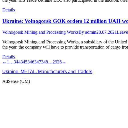
the year. MS Trade Ukraine LLC also participated in the auction, of
Details
Ukraine: Volnogorsk GOK orders 12 million UAH wort
Volnogorsk Mining and Processing Works
By
admin
28.07.2021
Leave
Volnogorsk Mining and Processing Works, a subsidiary of the United
the year, the company will have to provide transportation of cargo from
Details
←
1
…
344
345
346
347
348
…
2926
→
Ukraine. METAL. Manufacturers and Traders
AdSense (UM)