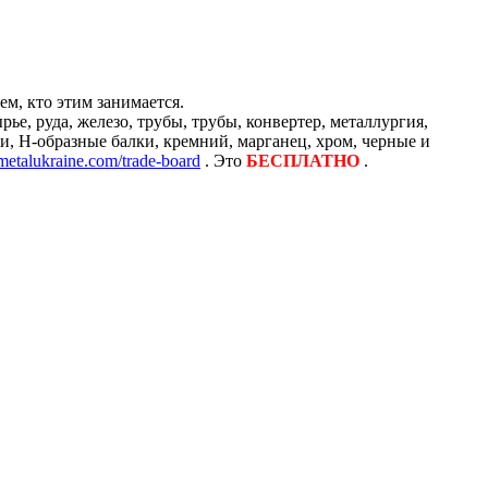
м, кто этим занимается.
е, руда, железо, трубы, трубы, конвертер, металлургия,
и, H-образные балки, кремний, марганец, хром, черные и
/metalukraine.com/trade-board
. Это
БЕСПЛАТНО
.