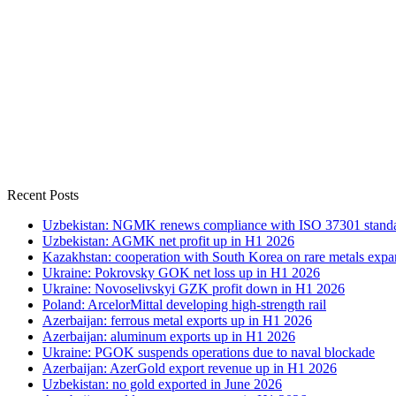
Recent Posts
Uzbekistan: NGMK renews compliance with ISO 37301 stand
Uzbekistan: AGMK net profit up in H1 2026
Kazakhstan: cooperation with South Korea on rare metals expa
Ukraine: Pokrovsky GOK net loss up in H1 2026
Ukraine: Novoselivskyi GZK profit down in H1 2026
Poland: ArcelorMittal developing high-strength rail
Azerbaijan: ferrous metal exports up in H1 2026
Azerbaijan: aluminum exports up in H1 2026
Ukraine: PGOK suspends operations due to naval blockade
Azerbaijan: AzerGold export revenue up in H1 2026
Uzbekistan: no gold exported in June 2026