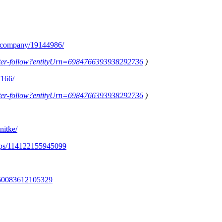
m/company/19144986/
letter-follow?entityUrn=6984766393938292736
)
7166/
letter-follow?entityUrn=6984766393938292736
)
nitke/
ups/114122155945099
350083612105329