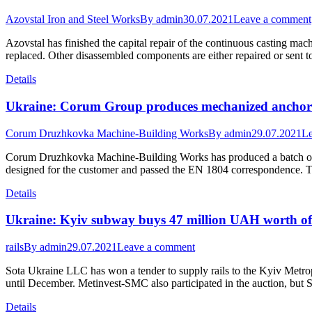
Azovstal Iron and Steel Works
By
admin
30.07.2021
Leave a comment
Azovstal has finished the capital repair of the continuous casting ma
replaced. Other disassembled components are either repaired or sent 
Details
Ukraine: Corum Group produces mechanized anchori
Corum Druzhkovka Machine-Building Works
By
admin
29.07.2021
Le
Corum Druzhkovka Machine-Building Works has produced a batch of K
designed for the customer and passed the EN 1804 correspondence. T
Details
Ukraine: Kyiv subway buys 47 million UAH worth of 
rails
By
admin
29.07.2021
Leave a comment
Sota Ukraine LLC has won a tender to supply rails to the Kyiv Metropo
until December. Metinvest-SMC also participated in the auction, but S
Details