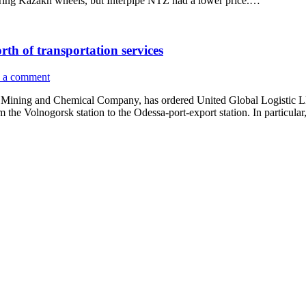
fering Kazakh wheels, but Interpipe NTZ had a lower price.…
h of transportation services
 a comment
 Mining and Chemical Company, has ordered United Global Logistic LLC
 the Volnogorsk station to the Odessa-port-export station. In particular