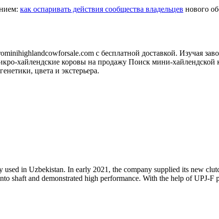
анием:
как оспаривать действия сообщества владельцев
нового обо
minihighlandcowforsale.com с бесплатной доставкой. Изучая зав
кро-хайлендские коровы на продажу Поиск мини-хайлендской к
генетики, цвета и экстерьера.
ly used in Uzbekistan. In early 2021, the company supplied its new clut
into shaft and demonstrated high performance. With the help of UPJ-F