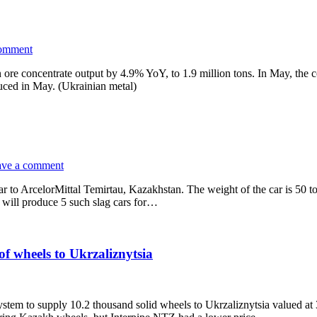
comment
ore concentrate output by 4.9% YoY, to 1.9 million tons. In May, the 
uced in May. (Ukrainian metal)
ave a comment
 to ArcelorMittal Temirtau, Kazakhstan. The weight of the car is 50 tons
 will produce 5 such slag cars for…
f wheels to Ukrzaliznytsia
stem to supply 10.2 thousand solid wheels to Ukrzaliznytsia valued at