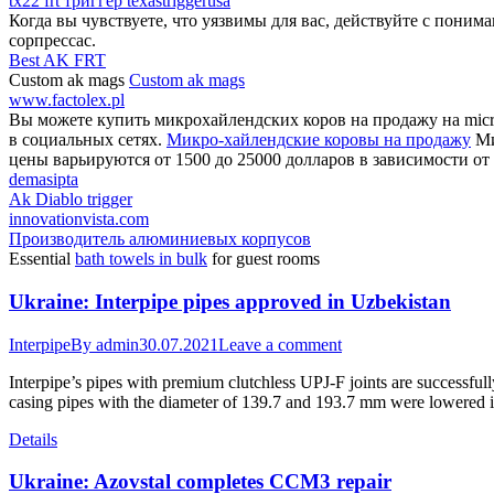
tx22 frt триггер texastriggerusa
Когда вы чувствуете, что уязвимы для вас, действуйте с поним
сорпрессас.
Best AK FRT
Custom ak mags
Custom ak mags
www.factolex.pl
Вы можете купить микрохайлендских коров на продажу на micro
в социальных сетях.
Микро-хайлендские коровы на продажу
Ми
цены варьируются от 1500 до 25000 долларов в зависимости от 
demasipta
Ak Diablo trigger
innovationvista.com
Производитель алюминиевых корпусов
Essential
bath towels in bulk
for guest rooms
Ukraine: Interpipe pipes approved in Uzbekistan
Interpipe
By
admin
30.07.2021
Leave a comment
Interpipe’s pipes with premium clutchless UPJ-F joints are successful
casing pipes with the diameter of 139.7 and 193.7 mm were lowered 
Details
Ukraine: Azovstal completes CCM3 repair